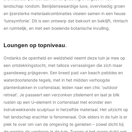
Gevelbekleding
Zonwering
Keukenaccessoires
landschap rondom. Benijdenswaardige luxe, overvloedig groen
Gevelstenen
Zakelijk
en ijzersterke materiaalcombinaties vloeien samen in een heuse
Keukenkranen
Zonwering buiten
Houten gevelbekleding
‘tuinsymfonie’. Dit is een ontwerp dat bekoort en beklijft, ritmisch
Horeca
Stucwerk
Ramen en deuren
en ruimtelijk, en met een boeiende botanische invulling.
Kantoor
Schilderwerk buiten
Binnendeuren
Loungen op topniveau
Aluminium deuren
Houten deuren
Ondanks de openheid en weidsheid neemt deze tuin je mee op
Stalen deuren
een ontdekkingstocht, met talloze verrassingen die zich maar
Systeemwanden
gaandeweg prijsgeven. Een breed pad van beach pebbles en
waterdoorlatende tegels, met in het midden verhoogde
Deurbeslag
plantenbakken in cortenstaal, leiden naar een chic ‘outdoor
Raambeslag
retreat’. Je passeert een verzonken zitelement en laat je blik
Meubelbeslag
rusten op een U–element in cortenstaal met eronder een
indrukwekkende sculptuur in hetzelfde materiaal. Het uitzicht op
Vloer
het landschap erachter is fenomenaal. Ook elders in de tuin is er
Vloeren
plek te over om van de omgeving te genieten – zowel dicht bij
Beton Ciré vloeren
de woning als verderop in de tuin. Tussen al het groen duikt ook