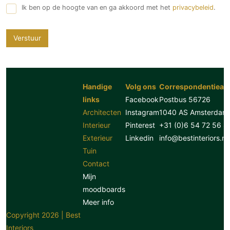
Ik ben op de hoogte van en ga akkoord met het
privacybeleid
.
Verstuur
Handige
Volg ons
Correspondentiead
links
Facebook
Postbus 56726
Architecten
Instagram
1040 AS Amsterdam
Interieur
Pinterest
+31 (0)6 54 72 56 8
Exterieur
Linkedin
info@bestinteriors.nl
Tuin
Contact
Mijn
moodboards
Meer info
Copyright 2026 | Best
Interiors