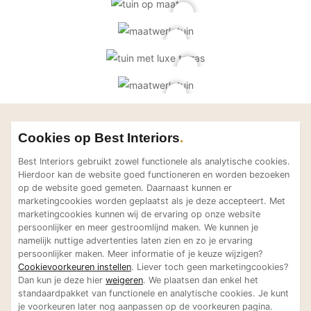
Laat je inspireren
Cookies op Best Interiors
Bekijk meer projecten van
Best Interiors gebruikt zowel functionele als analytische cookies.
Erik van Gelder BV |
Hierdoor kan de website goed functioneren en worden bezoeken
Devoted to garden design
op de website goed gemeten. Daarnaast kunnen er
marketingcookies worden geplaatst als je deze accepteert. Met
marketingcookies kunnen wij de ervaring op onze website
persoonlijker en meer gestroomlijnd maken. We kunnen je
namelijk nuttige advertenties laten zien en zo je ervaring
persoonlijker maken. Meer informatie of je keuze wijzigen?
Cookievoorkeuren instellen
. Liever toch geen marketingcookies?
Erik van Gelder BV |
Erik van Gelder BV |
Landelijke luxe bij
Excl
Dan kun je deze hier
weigeren
. We plaatsen dan enkel het
Devoted to garden
Devoted to garden
standaardpakket van functionele en analytische cookies. Je kunt
boerderij
met 
design
design
je voorkeuren later nog aanpassen op de voorkeuren pagina.