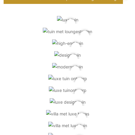
Technologie
Audio/Video
Thuisbioscoop
Domotica
Mirror TV
Fitnessapparatuur
Wifi
Overig
Aannemers Interieur
Akoestiek
Binnenzwembaden
Wellness
Wijnkelder en wijnkasten