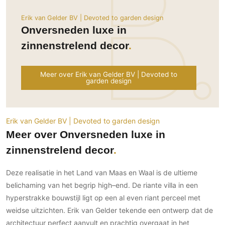
Ramen
Woondecoratie
Tuinmeubelen
Kinderkamer
Erik van Gelder BV | Devoted to garden design
Buitendeuren
Tuinverlichting
Serre/Veranda
Onversneden luxe in
Inrichting
Deursystemen
Slaapkamer
zinnenstrelend decor
Omheining
Roomdividers
Glazen wandsystemen
Thuisbioscoop
Bedden
Vouwwanden
Hekwerken en poorten
Toilet
Meer over Erik van Gelder BV | Devoted to
Meubels
Garagedeuren
Wellness
garden design
Zwemmen
Verlichting
Werkkamer
Zonwering
Zwembad en zwemvijver
Haarden
Wijnkelder
Zonwering
Tuin wellness
Erik van Gelder BV | Devoted to garden design
Glas
Woonkamer
Buitenshutters
Meer over Onversneden luxe in
Interieurbouw
Vloer
zinnenstrelend decor
Buitenkijken
Trappen
Overig
Buitenvloeren
Bijgebouw / Poolhouse
Autolift
Houten buitenvloeren
Deze realisatie in het Land van Maas en Waal is de ultieme
Keuken
Terrasoverkapping
belichaming van het begrip high–end. De riante villa in een
3D visualisaties
Natuursteen en keramiek
Keukens
Tuin
buitenvloeren
hyperstrakke bouwstijl ligt op een al even riant perceel met
Keukenapparatuur
Villa
Vlonders
weidse uitzichten. Erik van Gelder tekende een ontwerp dat de
Gevel
Keukenbladen
architectuur perfect aanvult en prachtig overgaat in het
Zwembad