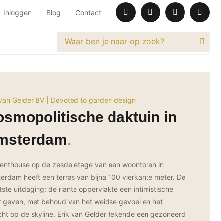
Inloggen
Blog
Contact
 van Gelder BV | Devoted to garden design
smopolitische daktuin in
msterdam
penthouse op de zesde etage van een woontoren in
erdam heeft een terras van bijna 100 vierkante meter. De
tste uitdaging: de riante oppervlakte een intimistische
r geven, met behoud van het weidse gevoel en het
icht op de skyline. Erik van Gelder tekende een gezoneerd