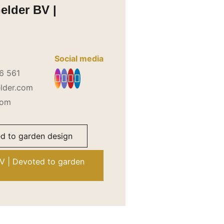
elder BV |
Social media
6 561
lder.com
com
ed to garden design
BV | Devoted to garden