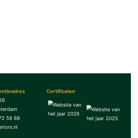
ntieadres
Certificaten
26
sterdam
72 56 88
riors.nl