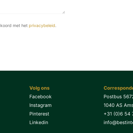
kkoord met het
privacybeleid
.
Volg ons
Corresponde
Facebook
Postbus 567
Instagram
1040 AS Am
Pinterest
+31 (0)6 54 
Linkedin
info@bestinte