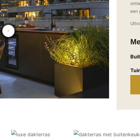
ontw
een 
Uitv
Me
Bui
Tui