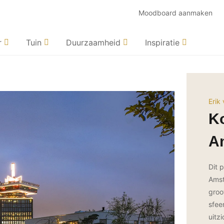
Moodboard aanmaken
r
Tuin
Duurzaamheid
Inspiratie
Erik
Ko
A
Dit 
Amst
groo
sfee
uitz