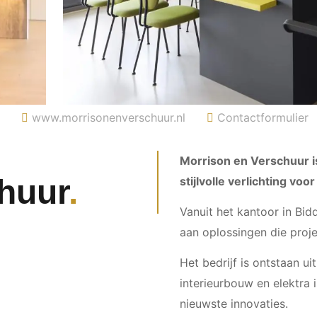
l
www.morrisonenverschuur.nl
Contactformulier
Morrison en Verschuur is
huur
stijlvolle verlichting vo
Vanuit het kantoor in Bid
aan oplossingen die proje
Het bedrijf is ontstaan u
interieurbouw en elektra 
nieuwste innovaties.