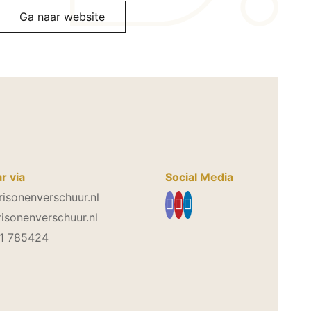
Ga naar website
r via
Social Media
isonenverschuur.nl
sonenverschuur.nl
21 785424