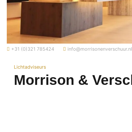
+31 (0)321 785424
info@morrisonenverschuur.n
Lichtadviseurs
Morrison & Versc