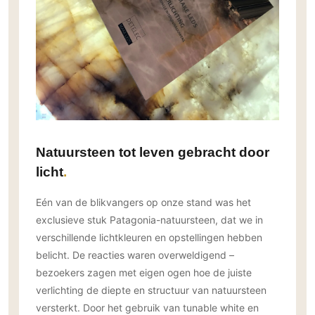
Technologie
Audio/Video
Thuisbioscoop
Domotica
Mirror TV
Fitnessapparatuur
Wifi
Natuursteen tot leven gebracht door
licht
Overig
Aannemers Interieur
Eén van de blikvangers op onze stand was het
Akoestiek
exclusieve stuk Patagonia-natuursteen, dat we in
Binnenzwembaden
verschillende lichtkleuren en opstellingen hebben
belicht. De reacties waren overweldigend –
Wellness
bezoekers zagen met eigen ogen hoe de juiste
Wijnkelder en wijnkasten
verlichting de diepte en structuur van natuursteen
versterkt. Door het gebruik van tunable white en