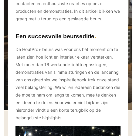
Ramen
contacten en enthousiaste reacties op onze
Woondecoratie
Tuinmeubelen
Kinderkamer
producten en demonstraties. In dit artikel blikken we
Buitendeuren
Tuinverlichting
Serre/Veranda
graag met u terug op een geslaagde beurs.
Inrichting
Deursystemen
Slaapkamer
Omheining
Roomdividers
Glazen wandsystemen
Thuisbioscoop
Een succesvolle beurseditie
Bedden
Vouwwanden
Hekwerken en poorten
Toilet
Meubels
Garagedeuren
Wellness
De HoutPro+ beurs was voor ons hét moment om te
Zwemmen
Verlichting
laten zien hoe licht en interieur elkaar versterken.
Werkkamer
Zonwering
Zwembad en zwemvijver
Met meer dan 16 werkende lichttoepassingen,
Haarden
Wijnkelder
Zonwering
Tuin wellness
demonstraties van slimme sturingen en de lancering
Glas
Woonkamer
van ons gloednieuwe inspiratieboek trok onze stand
Buitenshutters
Interieurbouw
Vloer
veel belangstelling. We willen iedereen bedanken die
Buitenkijken
Trappen
Overig
de moeite nam om langs te komen, mee te denken
Buitenvloeren
Bijgebouw / Poolhouse
en ideeën te delen. Voor wie er niet bij kon zijn:
Autolift
Houten buitenvloeren
Keuken
Terrasoverkapping
hieronder vindt u een korte terugblik op de
3D visualisaties
Natuursteen en keramiek
Keukens
Tuin
buitenvloeren
belangrijkste highlights.
Keukenapparatuur
Villa
Vlonders
Gevel
Keukenbladen
Zwembad