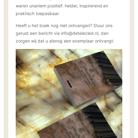
waren unaniem positief: helder, inspirerend en
PVC vloeren
praktisch toepasbaar.
Gietvloeren
Houten vloeren
Heeft u het boek nog niet ontvangen? Stuur ons
gerust een bericht via info@detelecled.nl, dan
Natuursteen en keramiek vloeren
zorgen wij dat u alsnog een exemplaar ontvangt.
Vloerkleden
Afwerking
Wandafwerking
Beton Ciré
Behang / Wandtextiel
Natuursteen en keramiek
Leer
Schilderwerk
Stucwerk
Spuitwerk