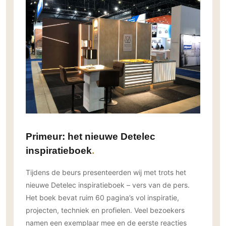
Gevelbekleding
Zonwering
Keukenaccessoires
Gevelstenen
Zakelijk
Keukenkranen
Zonwering buiten
Houten gevelbekleding
Horeca
Stucwerk
Ramen en deuren
Kantoor
Schilderwerk buiten
Binnendeuren
Aluminium deuren
Houten deuren
Stalen deuren
Systeemwanden
Primeur: het nieuwe Detelec
Deurbeslag
inspiratieboek
Raambeslag
Meubelbeslag
Tijdens de beurs presenteerden wij met trots het
nieuwe Detelec inspiratieboek – vers van de pers.
Vloer
Het boek bevat ruim 60 pagina’s vol inspiratie,
Vloeren
projecten, techniek en profielen. Veel bezoekers
Beton Ciré vloeren
namen een exemplaar mee en de eerste reacties