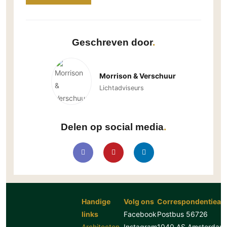
Geschreven door
Morrison & Verschuur
Lichtadviseurs
Delen op social media
Handige
Volg ons
Correspondentiead
links
Facebook
Postbus 56726
Architecten
Instagram
1040 AS Amsterdam