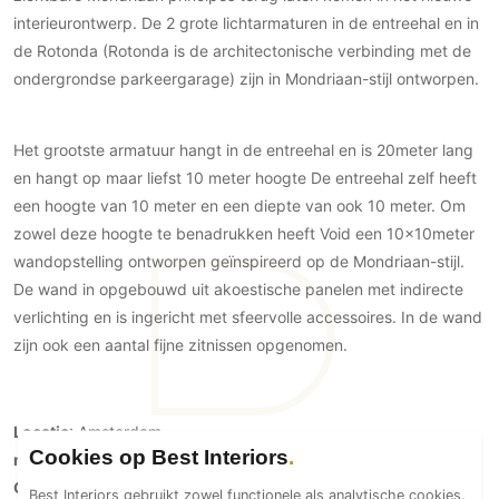
interieurontwerp. De 2 grote lichtarmaturen in de entreehal en in
de Rotonda (Rotonda is de architectonische verbinding met de
ondergrondse parkeergarage) zijn in Mondriaan-stijl ontworpen.
Het grootste armatuur hangt in de entreehal en is 20meter lang
en hangt op maar liefst 10 meter hoogte De entreehal zelf heeft
een hoogte van 10 meter en een diepte van ook 10 meter. Om
zowel deze hoogte te benadrukken heeft Void een 10x10meter
wandopstelling ontworpen geïnspireerd op de Mondriaan-stijl.
De wand in opgebouwd uit akoestische panelen met indirecte
verlichting en is ingericht met sfeervolle accessoires. In de wand
zijn ook een aantal fijne zitnissen opgenomen.
Locatie
: Amsterdam
Cookies op Best Interiors
m2
: 600 m2
Opdrachtgever
: Mondriaantoren
Best Interiors gebruikt zowel functionele als analytische cookies.