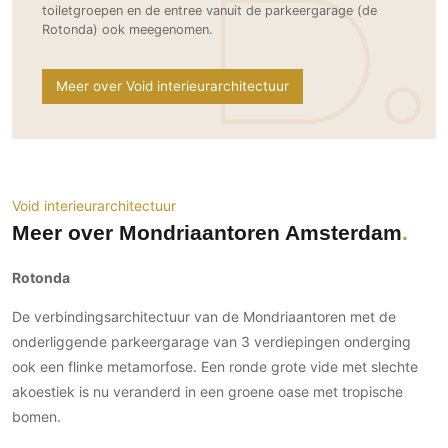
Gevelbekleding
toiletgroepen en de entree vanuit de parkeergarage (de
Zonwering
Keukenaccessoires
Rotonda) ook meegenomen.
Gevelstenen
Zakelijk
Keukenkranen
Zonwering buiten
Houten gevelbekleding
Horeca
Meer over Void interieurarchitectuur
Stucwerk
Ramen en deuren
Kantoor
Schilderwerk buiten
Binnendeuren
Aluminium deuren
Houten deuren
Void interieurarchitectuur
Stalen deuren
Meer over Mondriaantoren Amsterdam
Systeemwanden
Deurbeslag
Rotonda
Raambeslag
De verbindingsarchitectuur van de Mondriaantoren met de
Meubelbeslag
onderliggende parkeergarage van 3 verdiepingen onderging
ook een flinke metamorfose. Een ronde grote vide met slechte
Vloer
akoestiek is nu veranderd in een groene oase met tropische
Vloeren
bomen.
Beton Ciré vloeren