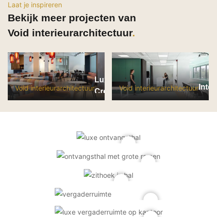
Laat je inspireren
Bekijk meer projecten van
Void interieurarchitectuur
Luxe interieur kantoor
Inter
Void interieurarchitectuur
Void interieurarchitectuur
Creative Valley CS