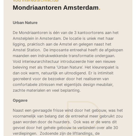
Void interieurarchitectuur
Ramen
Woondecoratie
Tuinmeubelen
Kinderkamer
Mondriaantoren Amsterdam
Buitendeuren
Tuinverlichting
Serre/Veranda
Inrichting
Deursystemen
Slaapkamer
Urban Nature
Omheining
Roomdividers
Glazen wandsystemen
Thuisbioscoop
De Mondriaantoren is één van de 3 kantoortorens aan het
Bedden
Vouwwanden
Hekwerken en poorten
Amstelplein in Amsterdam. De locatie is uniek met haar
Toilet
ligging, praktisch aan de Amstel en gelegen naast het
Meubels
Garagedeuren
Wellness
Amstel Station. De imposante entreehal heeft de afgelopen
Zwemmen
Verlichting
maanden een indrukwekkende transformatie ondergaan.
Werkkamer
Zonwering
Void interieurarchitectuur introduceerde hier een nieuwe
Zwembad en zwemvijver
Haarden
Wijnkelder
beleving met als thema ‘Urban Nature’. Het kleurenpalet is
Zonwering
Tuin wellness
dan ook warm, natuurlijk en uitnodigend. Er is intimiteit
Glas
Woonkamer
gecreëerd voor de bezoeker door het realiseren van
Buitenshutters
Interieurbouw
comfortabele zitnissen met eigentijds design meubilair,
Vloer
Buitenkijken
zachte materialen en veel beplanting.
Trappen
Overig
Buitenvloeren
Bijgebouw / Poolhouse
Opgave
Autolift
Houten buitenvloeren
Keuken
Terrasoverkapping
Naast een gevraagde frisse wind door het gebouw, was het
3D visualisaties
Natuursteen en keramiek
Keukens
voornamelijk van belang dat de entreehal meer gebruikt zou
Tuin
buitenvloeren
gaan worden door de huurders. Ook was er de wens dit
Keukenapparatuur
Villa
Vlonders
Gevel
gevoel door het gehele gebouw te verbinden over alle 30
Keukenbladen
verdiepingen. Zodoende zijn de liftlandings, de
Zwembad