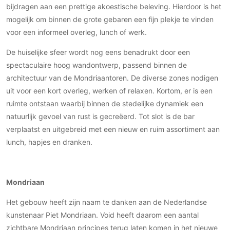
bijdragen aan een prettige akoestische beleving. Hierdoor is het
Technologie
mogelijk om binnen de grote gebaren een fijn plekje te vinden
Audio/Video
voor een informeel overleg, lunch of werk.
Thuisbioscoop
De huiselijke sfeer wordt nog eens benadrukt door een
Domotica
spectaculaire hoog wandontwerp, passend binnen de
Mirror TV
architectuur van de Mondriaantoren. De diverse zones nodigen
Fitnessapparatuur
uit voor een kort overleg, werken of relaxen. Kortom, er is een
Wifi
ruimte ontstaan waarbij binnen de stedelijke dynamiek een
natuurlijk gevoel van rust is gecreëerd. Tot slot is de bar
Overig
verplaatst en uitgebreid met een nieuw en ruim assortiment aan
lunch, hapjes en dranken.
Aannemers Interieur
Akoestiek
Binnenzwembaden
Mondriaan
Wellness
Wijnkelder en wijnkasten
Het gebouw heeft zijn naam te danken aan de Nederlandse
kunstenaar Piet Mondriaan. Void heeft daarom een aantal
zichtbare Mondriaan principes terug laten komen in het nieuwe