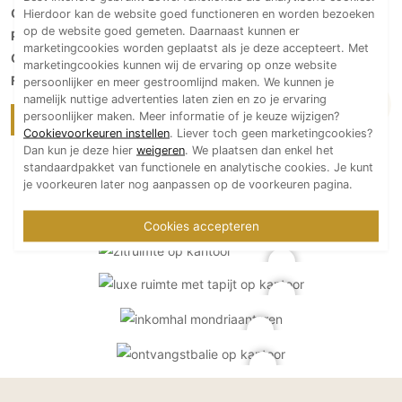
Ontwerp
: Void Interieurarchitectuur
Hierdoor kan de website goed functioneren en worden bezoeken
op de website goed gemeten. Daarnaast kunnen er
Projectmanagement
:
Cerius
marketingcookies worden geplaatst als je deze accepteert. Met
Oplevering
: eind 2023
marketingcookies kunnen wij de ervaring op onze website
Fotografie
: Paul Starink
persoonlijker en meer gestroomlijnd maken. We kunnen je
namelijk nuttige advertenties laten zien en zo je ervaring
persoonlijker maken. Meer informatie of je keuze wijzigen?
Meer over Void interieurarchitectuur
Cookievoorkeuren instellen
. Liever toch geen marketingcookies?
Dan kun je deze hier
weigeren
. We plaatsen dan enkel het
standaardpakket van functionele en analytische cookies. Je kunt
je voorkeuren later nog aanpassen op de voorkeuren pagina.
Cookies accepteren