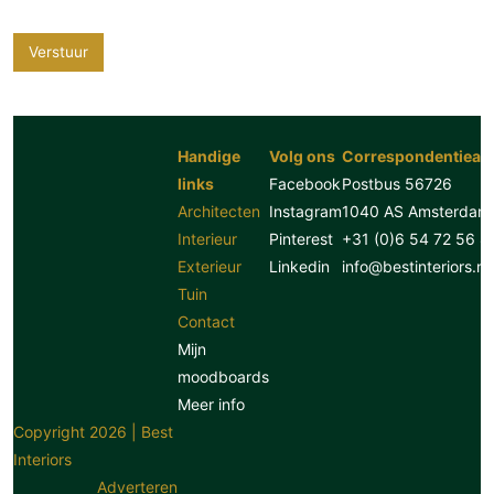
Verstuur
Handige
Volg ons
Correspondentiead
links
Facebook
Postbus 56726
Architecten
Instagram
1040 AS Amsterdam
Interieur
Pinterest
+31 (0)6 54 72 56 8
Exterieur
Linkedin
info@bestinteriors.nl
Tuin
Contact
Mijn
moodboards
Meer info
Copyright 2026 | Best
Interiors
Adverteren