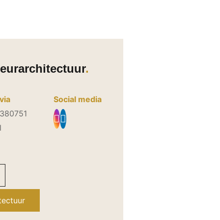
eurarchitectuur
via
Social media
5380751
l
l
tectuur