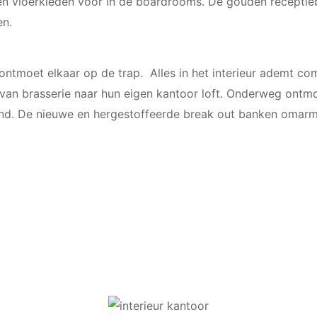
pen vloerkleden voor in de boardrooms. De gouden receptie
en.
tmoet elkaar op de trap. Alles in het interieur ademt comf
 brasserie naar hun eigen kantoor loft. Onderweg ontmoet 
and. De nieuwe en hergestoffeerde break out banken omarmen 