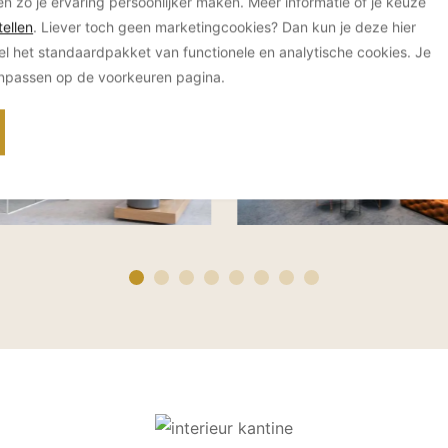
en zo je ervaring persoonlijker maken. Meer informatie of je keuze
Void interieurarchitectuur
ellen
. Liever toch geen marketingcookies? Dan kun je deze hier
el het standaardpakket van functionele en analytische cookies. Je
anpassen op de voorkeuren pagina.