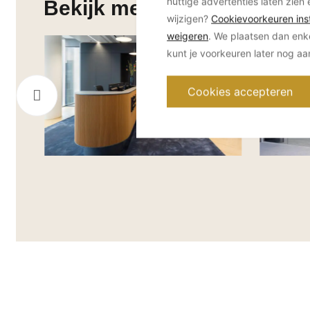
nuttige advertenties laten zien 
Bekijk meer projecten van 
wijzigen?
Cookievoorkeuren inst
weigeren
. We plaatsen dan enk
kunt je voorkeuren later nog a
Cookies accepteren