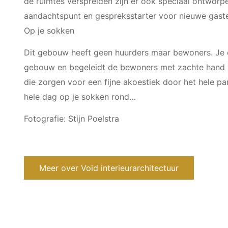
de ruimtes verspreiden zijn er ook speciaal ontwor
aandachtspunt en gespreksstarter voor nieuwe gast
Op je sokken
Dit gebouw heeft geen huurders maar bewoners. Je on
gebouw en begeleidt de bewoners met zachte hand van
die zorgen voor een fijne akoestiek door het hele p
hele dag op je sokken rond…
Fotografie: Stijn Poelstra
Meer over Void interieurarchitectuur