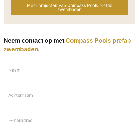
Meer projecten van Compass Pools prefab
Technologie
zwembaden
Audio/Video
Thuisbioscoop
Domotica
Neem contact op met
Compass Pools prefab
Mirror TV
zwembaden
Fitnessapparatuur
Wifi
Naam
Overig
Aannemers Interieur
Akoestiek
Achternaam
Binnenzwembaden
Wellness
E-mailadres
Wijnkelder en wijnkasten