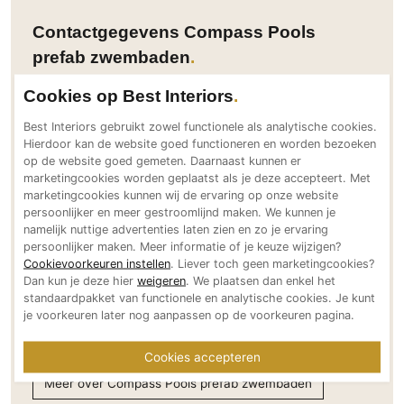
PVC vloeren
Contactgegevens Compass Pools
Gietvloeren
prefab zwembaden
Houten vloeren
Cookies op Best Interiors
Natuursteen en keramiek vloeren
Adresgegevens
Vloerkleden
Best Interiors gebruikt zowel functionele als analytische cookies.
Habraken 1214
Hierdoor kan de website goed functioneren en worden bezoeken
5507 TB Veldhoven
op de website goed gemeten. Daarnaast kunnen er
Afwerking
NL
marketingcookies worden geplaatst als je deze accepteert. Met
Wandafwerking
marketingcookies kunnen wij de ervaring op onze website
Bereikbaar via
persoonlijker en meer gestroomlijnd maken. We kunnen je
Beton Ciré
+31 (0)40 340 2333
namelijk nuttige advertenties laten zien en zo je ervaring
info@compasspools.nl
persoonlijker maken. Meer informatie of je keuze wijzigen?
Behang / Wandtextiel
Cookievoorkeuren instellen
. Liever toch geen marketingcookies?
compasspools.nl
Natuursteen en keramiek
Dan kun je deze hier
weigeren
. We plaatsen dan enkel het
Social media
standaardpakket van functionele en analytische cookies. Je kunt
Leer
je voorkeuren later nog aanpassen op de voorkeuren pagina.
Schilderwerk
Stucwerk
Cookies accepteren
Spuitwerk
Meer over Compass Pools prefab zwembaden