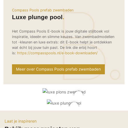
Ramen
Woondecoratie
Tuinmeubelen
Kinderkamer
Compass Pools prefab zwembaden
Buitendeuren
Tuinverlichting
Serre/Veranda
Luxe plunge pool
Inrichting
Deursystemen
Slaapkamer
Omheining
Roomdividers
Glazen wandsystemen
Thuisbioscoop
Het Compass Pools E-book is jouw digitale stijlboek vol
Bedden
Vouwwanden
Hekwerken en poorten
inspiratie, ideeën en slimme keuzes. Van zwembadmodellen
Toilet
tot -kleuren en luxe extra’s: dit E-book helpt je ontdekken
Meubels
Garagedeuren
Wellness
wat écht bij jouw tuin past. De link die erbij hoort
Zwemmen
Verlichting
is:
https://compasspools.nl/e-book-downloaden/
Werkkamer
Zonwering
Zwembad en zwemvijver
Haarden
Wijnkelder
Zonwering
Tuin wellness
Glas
Meer over Compass Pools prefab zwembaden
Woonkamer
Buitenshutters
Interieurbouw
Vloer
Buitenkijken
Trappen
Overig
Buitenvloeren
Bijgebouw / Poolhouse
Autolift
Houten buitenvloeren
Keuken
Terrasoverkapping
3D visualisaties
Natuursteen en keramiek
Keukens
Tuin
buitenvloeren
Keukenapparatuur
Villa
Vlonders
Gevel
Laat je inspireren
Keukenbladen
Zwembad