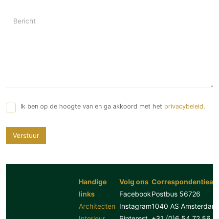
Bericht
Ik ben op de hoogte van en ga akkoord met het
privacybeleid
.
Verstuur
Handige
Volg ons
Correspondentiead
links
Facebook
Postbus 56726
Architecten
Instagram
1040 AS Amsterdam
Interieur
Pinterest
+31 (0)6 54 72 56 8