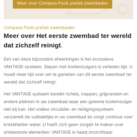
Gevelbekleding
Meer over Compass Pools prefab zwembaden
Zonwering
Keukenaccessoires
Gevelstenen
Zakelijk
Keukenkranen
Zonwering buiten
Houten gevelbekleding
Horeca
Compass Pools prefab zwembaden
Stucwerk
Ramen en deuren
Kantoor
Meer over Het eerste zwembad ter wereld
Schilderwerk buiten
Binnendeuren
dat zichzelf reinigt
Aluminium deuren
Houten deuren
Een van deze bijzondere afwerkingen is het exclusieve
Stalen deuren
VANTAGE-systeem. Slepen met bodemzuigers is verleden tijd. U
houdt meer tijd over om te genieten van dit eerste zwembad ter
Systeemwanden
wereld dat zichzelf reinigt.
Deurbeslag
Raambeslag
Het VANTAGE systeem bereikt richels, trappen, grijpranden en
Meubelbeslag
andere plekken in uw zwembad waar een gewone bodemzuiger
niet bij kan. Het unieke circulatie- en reinigingssysteem
Vloer
verzamelt de vuildeeltjes in uw zwembad en zorgt continue voor
kristalhelder water. U hoeft zich geen zorgen te maken over
Vloeren
ontsierende elementen: VANTAGE is haast onzichtbaar.
Beton Ciré vloeren