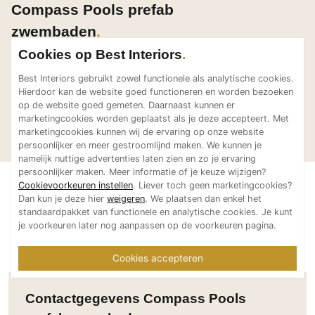
Compass Pools prefab
Technologie
zwembaden
Audio/Video
Cookies op Best Interiors
Thuisbioscoop
Domotica
Best Interiors gebruikt zowel functionele als analytische cookies.
Hierdoor kan de website goed functioneren en worden bezoeken
Mirror TV
op de website goed gemeten. Daarnaast kunnen er
Plunge pool project
Aqu
Compass Pools prefab
Compass Pools prefab
Fitnessapparatuur
marketingcookies worden geplaatst als je deze accepteert. Met
Eindhoven
zwe
zwembaden
zwembaden
marketingcookies kunnen wij de ervaring op onze website
Wifi
persoonlijker en meer gestroomlijnd maken. We kunnen je
namelijk nuttige advertenties laten zien en zo je ervaring
Overig
persoonlijker maken. Meer informatie of je keuze wijzigen?
Cookievoorkeuren instellen
. Liever toch geen marketingcookies?
Aannemers Interieur
Dan kun je deze hier
weigeren
. We plaatsen dan enkel het
standaardpakket van functionele en analytische cookies. Je kunt
Akoestiek
je voorkeuren later nog aanpassen op de voorkeuren pagina.
Binnenzwembaden
Wellness
Cookies accepteren
Wijnkelder en wijnkasten
Contactgegevens Compass Pools