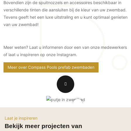
Bovendien zijn de spuitnozzels en accessoires beschikbaar in
PVC vloeren
verschillende tinten die aansluiten bij de kleur van uw zwembad.
Gietvloeren
Tevens geeft het een luxe uitstraling en u kunt optimaal genieten
Houten vloeren
van uw zwembad!
Natuursteen en keramiek vloeren
Vloerkleden
Meer weten? Laat u informeren door een van onze medewerkers
Afwerking
of laat u inspireren op onze Instagram.
Wandafwerking
Meer over Compass Pools prefab zwembaden
Beton Ciré
Behang / Wandtextiel
Natuursteen en keramiek
Leer
Schilderwerk
Stucwerk
Laat je inspireren
Spuitwerk
Bekijk meer projecten van