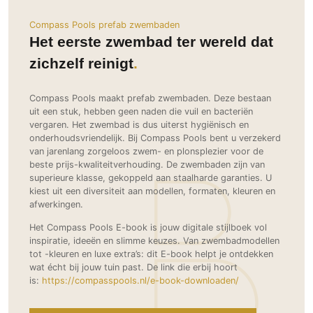
Ramen
Woondecoratie
Tuinmeubelen
Kinderkamer
Compass Pools prefab zwembaden
Buitendeuren
Tuinverlichting
Serre/Veranda
Het eerste zwembad ter wereld dat
Inrichting
Deursystemen
Slaapkamer
zichzelf reinigt
Omheining
Roomdividers
Glazen wandsystemen
Thuisbioscoop
Bedden
Vouwwanden
Hekwerken en poorten
Toilet
Compass Pools maakt prefab zwembaden. Deze bestaan
Meubels
Garagedeuren
uit een stuk, hebben geen naden die vuil en bacteriën
Wellness
Zwemmen
vergaren. Het zwembad is dus uiterst hygiënisch en
Verlichting
Werkkamer
onderhoudsvriendelijk. Bij Compass Pools bent u verzekerd
Zonwering
Zwembad en zwemvijver
Haarden
van jarenlang zorgeloos zwem- en plonsplezier voor de
Wijnkelder
Zonwering
Tuin wellness
beste prijs-kwaliteitverhouding. De zwembaden zijn van
Glas
Woonkamer
superieure klasse, gekoppeld aan staalharde garanties. U
Buitenshutters
Interieurbouw
kiest uit een diversiteit aan modellen, formaten, kleuren en
Vloer
afwerkingen.
Buitenkijken
Trappen
Overig
Buitenvloeren
Het Compass Pools E-book is jouw digitale stijlboek vol
Bijgebouw / Poolhouse
Autolift
Houten buitenvloeren
inspiratie, ideeën en slimme keuzes. Van zwembadmodellen
Keuken
Terrasoverkapping
tot -kleuren en luxe extra’s: dit E-book helpt je ontdekken
3D visualisaties
Natuursteen en keramiek
Keukens
wat écht bij jouw tuin past. De link die erbij hoort
Tuin
buitenvloeren
is:
https://compasspools.nl/e-book-downloaden/
Keukenapparatuur
Villa
Vlonders
Gevel
Keukenbladen
Zwembad