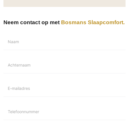
Technologie
Audio/Video
Neem contact op met
Bosmans Slaapcomfort
Thuisbioscoop
Domotica
Mirror TV
Naam
Fitnessapparatuur
Wifi
Achternaam
Overig
Aannemers Interieur
Akoestiek
E-mailadres
Binnenzwembaden
Wellness
Telefoonnummer
Wijnkelder en wijnkasten