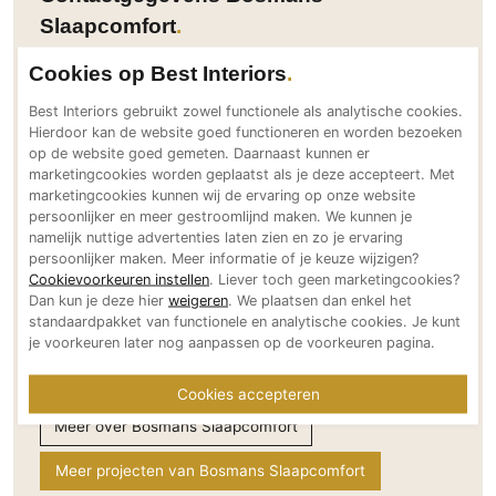
PVC vloeren
Slaapcomfort
Gietvloeren
Cookies op Best Interiors
Houten vloeren
Adresgegevens
Best Interiors gebruikt zowel functionele als analytische cookies.
Liersesteenweg 147
Natuursteen en keramiek vloeren
Hierdoor kan de website goed functioneren en worden bezoeken
2220 Heist op den Berg
Vloerkleden
op de website goed gemeten. Daarnaast kunnen er
BE
marketingcookies worden geplaatst als je deze accepteert. Met
marketingcookies kunnen wij de ervaring op onze website
Bereikbaar via
Afwerking
persoonlijker en meer gestroomlijnd maken. We kunnen je
+32 (0)15 249028
namelijk nuttige advertenties laten zien en zo je ervaring
Wandafwerking
info@slaapcomfort-center.be
persoonlijker maken. Meer informatie of je keuze wijzigen?
Beton Ciré
Cookievoorkeuren instellen
. Liever toch geen marketingcookies?
www.slaapcomfort-center.be
Dan kun je deze hier
weigeren
. We plaatsen dan enkel het
Behang / Wandtextiel
Social media
standaardpakket van functionele en analytische cookies. Je kunt
Natuursteen en keramiek
je voorkeuren later nog aanpassen op de voorkeuren pagina.
Leer
Cookies accepteren
Schilderwerk
Meer over Bosmans Slaapcomfort
Stucwerk
Spuitwerk
Meer projecten van Bosmans Slaapcomfort