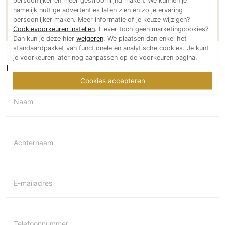
namelijk nuttige advertenties laten zien en zo je ervaring
PVC vloeren
Meer projecten van Bosmans Slaapcomfort
persoonlijker maken. Meer informatie of je keuze wijzigen?
Gietvloeren
Cookievoorkeuren instellen
. Liever toch geen marketingcookies?
Dan kun je deze hier
weigeren
. We plaatsen dan enkel het
Houten vloeren
standaardpakket van functionele en analytische cookies. Je kunt
Natuursteen en keramiek vloeren
je voorkeuren later nog aanpassen op de voorkeuren pagina.
Neem contact op met
Bosmans Slaapcomfort
Vloerkleden
Cookies accepteren
Afwerking
Naam
Wandafwerking
Beton Ciré
Behang / Wandtextiel
Achternaam
Natuursteen en keramiek
Leer
Schilderwerk
E-mailadres
Stucwerk
Spuitwerk
Telefoonnummer