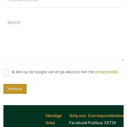
Technologie
Audio/Video
Bericht
Thuisbioscoop
Domotica
Mirror TV
Fitnessapparatuur
Wifi
Overig
Ik ben op de hoogte van en ga akkoord met het
privacybeleid
.
Aannemers Interieur
Akoestiek
Verstuur
Binnenzwembaden
Wellness
Wijnkelder en wijnkasten
Handige
Volg ons
Correspondentiead
links
Facebook
Postbus 56726