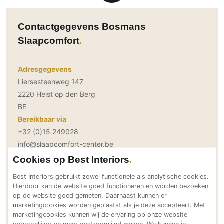
Gevelbekleding
Zonwering
Keukenaccessoires
Gevelstenen
Zakelijk
Keukenkranen
Zonwering buiten
Contactgegevens Bosmans
Houten gevelbekleding
Horeca
Slaapcomfort
Stucwerk
Ramen en deuren
Kantoor
Schilderwerk buiten
Binnendeuren
Adresgegevens
Aluminium deuren
Liersesteenweg 147
Houten deuren
2220 Heist op den Berg
BE
Stalen deuren
Bereikbaar via
Systeemwanden
+32 (0)15 249028
Deurbeslag
info@slaapcomfort-center.be
Raambeslag
www.slaapcomfort-center.be
Cookies op Best Interiors
Meubelbeslag
Social media
Best Interiors gebruikt zowel functionele als analytische cookies.
Hierdoor kan de website goed functioneren en worden bezoeken
Vloer
op de website goed gemeten. Daarnaast kunnen er
Vloeren
marketingcookies worden geplaatst als je deze accepteert. Met
marketingcookies kunnen wij de ervaring op onze website
Beton Ciré vloeren
Meer over Bosmans Slaapcomfort
persoonlijker en meer gestroomlijnd maken. We kunnen je