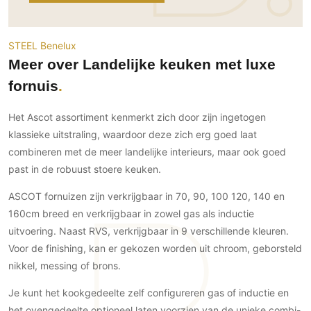
Gevelbekleding
Zonwering
Keukenaccessoires
Gevelstenen
Zakelijk
Keukenkranen
Zonwering buiten
Houten gevelbekleding
STEEL Benelux
Horeca
Meer over Landelijke keuken met luxe
Stucwerk
Ramen en deuren
Kantoor
Schilderwerk buiten
fornuis
Binnendeuren
Aluminium deuren
Het Ascot assortiment kenmerkt zich door zijn ingetogen
Houten deuren
klassieke uitstraling, waardoor deze zich erg goed laat
Stalen deuren
combineren met de meer landelijke interieurs, maar ook goed
Systeemwanden
past in de robuust stoere keuken.
Deurbeslag
ASCOT fornuizen zijn verkrijgbaar in 70, 90, 100 120, 140 en
Raambeslag
160cm breed en verkrijgbaar in zowel gas als inductie
Meubelbeslag
uitvoering. Naast RVS, verkrijgbaar in 9 verschillende kleuren.
Voor de finishing, kan er gekozen worden uit chroom, geborsteld
Vloer
nikkel, messing of brons.
Vloeren
Je kunt het kookgedeelte zelf configureren gas of inductie en
Beton Ciré vloeren
het ovengedeelte optioneel laten voorzien van de unieke combi-