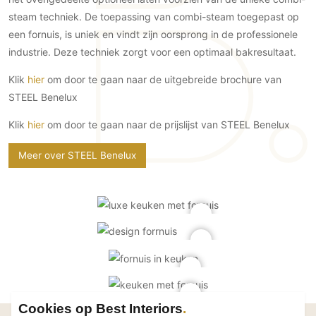
PVC vloeren
steam techniek. De toepassing van combi-steam toegepast op
een fornuis, is uniek en vindt zijn oorsprong in de professionele
Gietvloeren
industrie. Deze techniek zorgt voor een optimaal bakresultaat.
Houten vloeren
Natuursteen en keramiek vloeren
Klik
hier
om door te gaan naar de uitgebreide brochure van
Vloerkleden
STEEL Benelux
Klik
hier
om door te gaan naar de prijslijst van STEEL Benelux
Afwerking
Wandafwerking
Meer over STEEL Benelux
Beton Ciré
Behang / Wandtextiel
Natuursteen en keramiek
Leer
Schilderwerk
Stucwerk
Spuitwerk
Cookies op Best Interiors