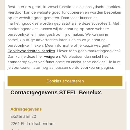
Laat je inspireren
Technologie
Best Interiors gebruikt zowel functionele als analytische cookies.
Bekijk meer projecten van
Hierdoor kan de website goed functioneren en worden bezoeken
Audio/Video
op de website goed gemeten. Daarnaast kunnen er
STEEL Benelux
Thuisbioscoop
marketingcookies worden geplaatst als je deze accepteert. Met
marketingcookies kunnen wij de ervaring op onze website
Domotica
persoonlijker en meer gestroomlijnd maken. We kunnen je
namelijk nuttige advertenties laten zien en zo je ervaring
Mirror TV
persoonlijker maken. Meer informatie of je keuze wijzigen?
Fitnessapparatuur
Maatwerk keuken met
Luxe keuken
Cookievoorkeuren instellen
. Liever toch geen marketingcookies?
STEEL Benelux
STEEL Benelux
Dan kun je deze hier
weigeren
. We plaatsen dan enkel het
Wifi
STEEL Enfasi fornuis
STEEL Ascot 
standaardpakket van functionele en analytische cookies. Je kunt
fornuis
je voorkeuren later nog aanpassen op de voorkeuren pagina.
Overig
Aannemers Interieur
Cookies accepteren
Akoestiek
Contactgegevens STEEL Benelux
Binnenzwembaden
Wellness
Adresgegevens
Wijnkelder en wijnkasten
Eksterlaan 20
2261 EL Leidschendam