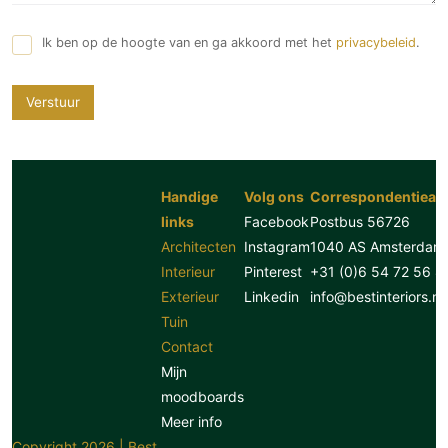
Ik ben op de hoogte van en ga akkoord met het
privacybeleid
.
Verstuur
Handige
Volg ons
Correspondentiead
links
Facebook
Postbus 56726
Architecten
Instagram
1040 AS Amsterdam
Interieur
Pinterest
+31 (0)6 54 72 56 8
Exterieur
Linkedin
info@bestinteriors.nl
Tuin
Contact
Mijn
moodboards
Meer info
Copyright 2026 | Best