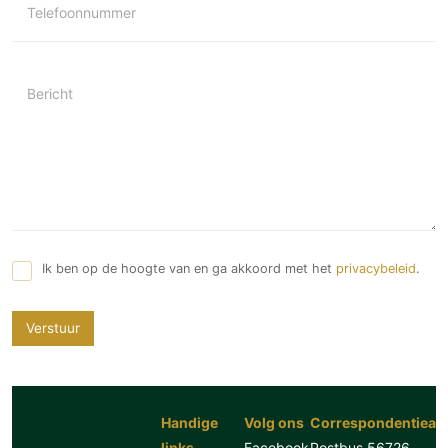
Telefoonnummer
Bericht
Ik ben op de hoogte van en ga akkoord met het
privacybeleid
.
Verstuur
Handige
Volg ons
Correspondentiead
links
Facebook
Postbus 56726