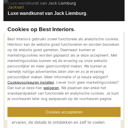
Jacksart
Luxe wandkunst van Jack Liemburg
Cookies op Best Interiors
Best Interiors gebruikt zowel functionele als analytische cookies.
Hierdoor kan de website goed functioneren en worden bezoeken
Blijf op de hoogte
op de website goed gemeten. Daarnaast kunnen er
Blogs van Jacksart
marketingcookies worden geplaatst als je deze accepteert. Met
marketingcookies kunnen wij de ervaring op onze website
persoonlijker en meer gestroomlijnd maken. We kunnen je
namelijk nuttige advertenties laten zien en zo je ervaring
persoonlijker maken. Meer informatie of je keuze wijzigen?
Cookievoorkeuren instellen
. Liever toch geen marketingcookies?
Dan kun je deze hier
weigeren
. We plaatsen dan enkel het
04-06-2026
standaardpakket van functionele en analytische cookies. Je kunt
Maak kennis met de rondreizende Pop-
je voorkeuren later nog aanpassen op de voorkeuren pagina.
Up Gallery van Jack Liemburg
Cookies accepteren
Een unieke kans om de kunstwerken van dichtbij te
ervaren, de details te ontdekken en zelf te voelen