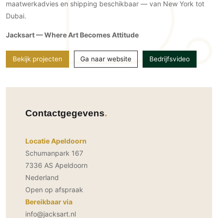
maatwerkadvies en shipping beschikbaar — van New York tot
PVC vloeren
Dubai.
Gietvloeren
Jacksart — Where Art Becomes Attitude
Houten vloeren
Natuursteen en keramiek vloeren
Bekijk projecten
Ga naar website
Bedrijfsvideo
Vloerkleden
Afwerking
Wandafwerking
Contactgegevens
Beton Ciré
Behang / Wandtextiel
Locatie Apeldoorn
Natuursteen en keramiek
Schumanpark 167
Leer
7336 AS Apeldoorn
Schilderwerk
Nederland
Open op afspraak
Stucwerk
Bereikbaar via
Spuitwerk
info@jacksart.nl