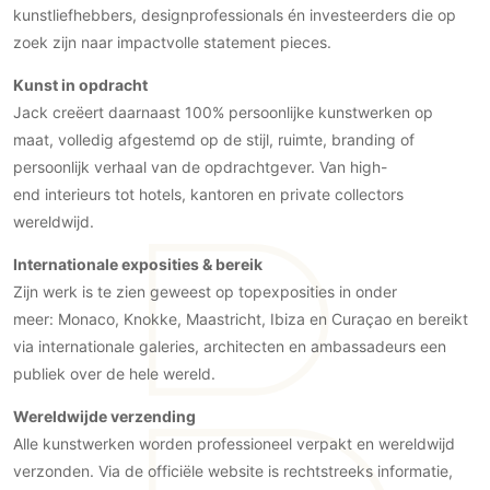
Gevelbekleding
kunstliefhebbers, designprofessionals én investeerders die op
Zonwering
Keukenaccessoires
Gevelstenen
zoek zijn naar impactvolle statement pieces.
Zakelijk
Keukenkranen
Zonwering buiten
Houten gevelbekleding
Horeca
Kunst in opdracht
Stucwerk
Ramen en deuren
Jack creëert daarnaast 100% persoonlijke kunstwerken op
Kantoor
Schilderwerk buiten
Binnendeuren
maat, volledig afgestemd op de stijl, ruimte, branding of
persoonlijk verhaal van de opdrachtgever. Van high-
Aluminium deuren
end interieurs tot hotels, kantoren en private collectors
Houten deuren
wereldwijd.
Stalen deuren
Internationale exposities & bereik
Systeemwanden
Zijn werk is te zien geweest op topexposities in onder
Deurbeslag
meer: Monaco, Knokke, Maastricht, Ibiza en Curaçao en bereikt
Raambeslag
via internationale galeries, architecten en ambassadeurs een
Meubelbeslag
publiek over de hele wereld.
Vloer
Wereldwijde verzending
Alle kunstwerken worden professioneel verpakt en wereldwijd
Vloeren
verzonden. Via de officiële website is rechtstreeks informatie,
Beton Ciré vloeren