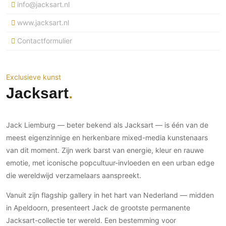
info@jacksart.nl
Ramen
Woondecoratie
Tuinmeubelen
Kinderkamer
Buitendeuren
www.jacksart.nl
Tuinverlichting
Serre/Veranda
Inrichting
Deursystemen
Slaapkamer
Contactformulier
Omheining
Roomdividers
Glazen wandsystemen
Thuisbioscoop
Bedden
Vouwwanden
Hekwerken en poorten
Toilet
Exclusieve kunst
Meubels
Garagedeuren
Wellness
Zwemmen
Jacksart
Verlichting
Werkkamer
Zonwering
Zwembad en zwemvijver
Haarden
Wijnkelder
Zonwering
Tuin wellness
Glas
Jack Liemburg — beter bekend als Jacksart — is één van de
Woonkamer
Buitenshutters
Interieurbouw
meest eigenzinnige en herkenbare mixed-media kunstenaars
Vloer
Buitenkijken
van dit moment. Zijn werk barst van energie, kleur en rauwe
Trappen
Overig
Buitenvloeren
emotie, met iconische popcultuur-invloeden en een urban edge
Bijgebouw / Poolhouse
Autolift
Houten buitenvloeren
Keuken
die wereldwijd verzamelaars aanspreekt.
Terrasoverkapping
3D visualisaties
Natuursteen en keramiek
Keukens
Tuin
buitenvloeren
Vanuit zijn flagship gallery in het hart van Nederland — midden
Keukenapparatuur
in Apeldoorn, presenteert Jack de grootste permanente
Villa
Vlonders
Gevel
Jacksart-collectie ter wereld. Een bestemming voor
Keukenbladen
Zwembad