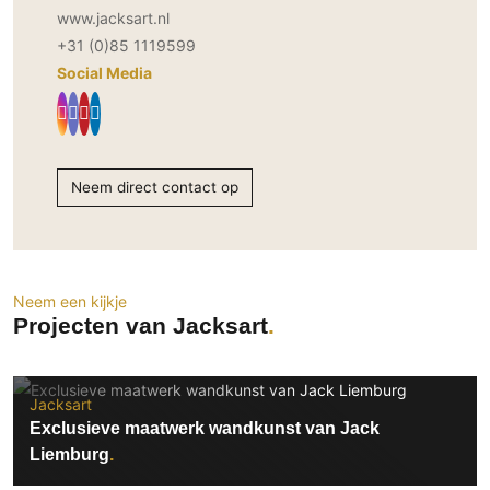
www.jacksart.nl
Technologie
+31 (0)85 1119599
Audio/Video
Social Media
Thuisbioscoop
Domotica
Mirror TV
Fitnessapparatuur
Neem direct contact op
Wifi
Overig
Neem een kijkje
Aannemers Interieur
Projecten van Jacksart
Akoestiek
Binnenzwembaden
Wellness
Jacksart
Exclusieve maatwerk wandkunst van Jack
Wijnkelder en wijnkasten
Liemburg