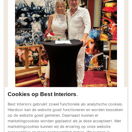
Gevelbekleding
Zonwering
Keukenaccessoires
Gevelstenen
Zakelijk
Keukenkranen
Zonwering buiten
Houten gevelbekleding
Horeca
Stucwerk
Ramen en deuren
Kantoor
Schilderwerk buiten
Binnendeuren
Aluminium deuren
Houten deuren
Stalen deuren
Systeemwanden
Deurbeslag
Raambeslag
Cookies op Best Interiors
Meubelbeslag
Best Interiors gebruikt zowel functionele als analytische cookies.
Jacksart Studio informeert tijdens de expo ook over
Hierdoor kan de website goed functioneren en worden bezoeken
Vloer
op de website goed gemeten. Daarnaast kunnen er
kunst in opdracht en maatwerkseries voor de
Vloeren
marketingcookies worden geplaatst als je deze accepteert. Met
hospitality-sector, waaronder hotels en restaurants.
marketingcookies kunnen wij de ervaring op onze website
Beton Ciré vloeren
Er is groeiende interesse in custom kunstwerken die