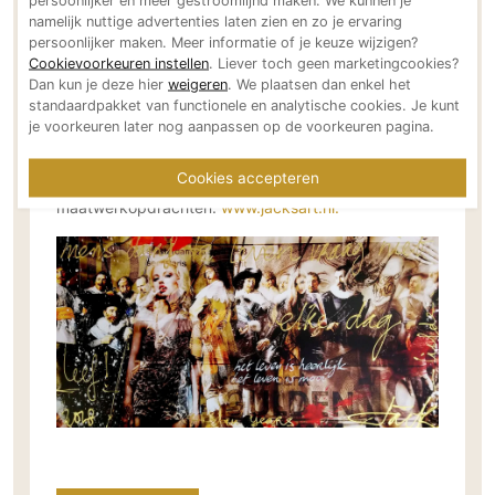
persoonlijker en meer gestroomlijnd maken. We kunnen je
namelijk nuttige advertenties laten zien en zo je ervaring
PVC vloeren
bijdragen aan visuele identiteit en
persoonlijker maken. Meer informatie of je keuze wijzigen?
interieurconcepten. Kunstwerken op basis van eigen
Gietvloeren
Cookievoorkeuren instellen
. Liever toch geen marketingcookies?
beeldmateriaal, grootschalige series en volledig
Dan kun je deze hier
weigeren
. We plaatsen dan enkel het
Houten vloeren
standaardpakket van functionele en analytische cookies. Je kunt
gepersonaliseerd maatwerk behoren tot de
Natuursteen en keramiek vloeren
je voorkeuren later nog aanpassen op de voorkeuren pagina.
mogelijkheden.
Vloerkleden
Cookies accepteren
Meer informatie over de nieuwe collectie en
Afwerking
maatwerkopdrachten:
www.jacksart.nl.
Wandafwerking
Beton Ciré
Behang / Wandtextiel
Natuursteen en keramiek
Leer
Schilderwerk
Stucwerk
Spuitwerk