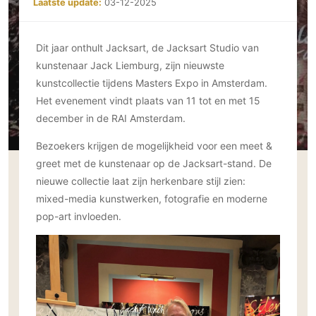
Laatste update:
03-12-2025
Ramen
Woondecoratie
Tuinmeubelen
Kinderkamer
Buitendeuren
Tuinverlichting
Serre/Veranda
Inrichting
Deursystemen
Dit jaar onthult Jacksart, de Jacksart Studio van
Slaapkamer
kunstenaar Jack Liemburg, zijn nieuwste
Omheining
Roomdividers
Glazen wandsystemen
Thuisbioscoop
kunstcollectie tijdens Masters Expo in Amsterdam.
Bedden
Vouwwanden
Hekwerken en poorten
Toilet
Het evenement vindt plaats van 11 tot en met 15
Meubels
Garagedeuren
Wellness
december in de RAI Amsterdam.
Zwemmen
Verlichting
Werkkamer
Zonwering
Zwembad en zwemvijver
Bezoekers krijgen de mogelijkheid voor een meet &
Haarden
Wijnkelder
greet met de kunstenaar op de Jacksart-stand. De
Zonwering
Tuin wellness
Glas
Woonkamer
nieuwe collectie laat zijn herkenbare stijl zien:
Buitenshutters
Interieurbouw
mixed-media kunstwerken, fotografie en moderne
Vloer
Buitenkijken
Trappen
pop-art invloeden.
Overig
Buitenvloeren
Bijgebouw / Poolhouse
Autolift
Houten buitenvloeren
Keuken
Terrasoverkapping
3D visualisaties
Natuursteen en keramiek
Keukens
Tuin
buitenvloeren
Keukenapparatuur
Villa
Vlonders
Gevel
Keukenbladen
Zwembad