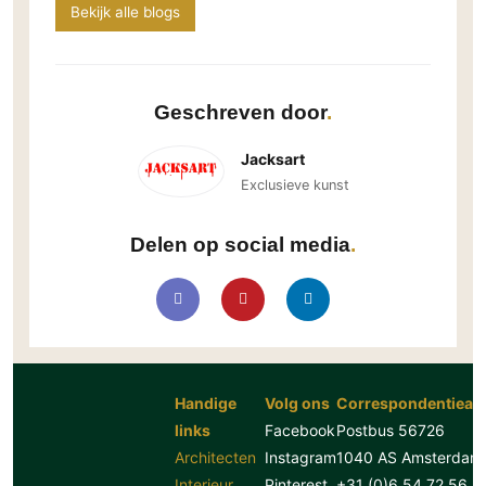
Bekijk alle blogs
Technologie
Audio/Video
Thuisbioscoop
Geschreven door
Domotica
Mirror TV
Jacksart
Fitnessapparatuur
Exclusieve kunst
Wifi
Delen op social media
Overig
Aannemers Interieur
Akoestiek
Binnenzwembaden
Wellness
Handige
Volg ons
Correspondentiead
Wijnkelder en wijnkasten
links
Facebook
Postbus 56726
Architecten
Instagram
1040 AS Amsterdam
Interieur
Pinterest
+31 (0)6 54 72 56 8