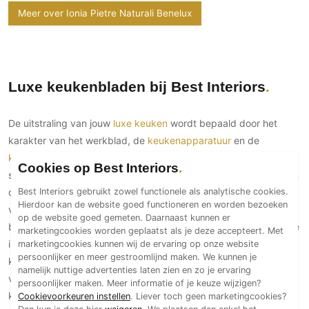
Meer over Ionia Pietre Naturali Benelux
PVC vloeren
Gietvloeren
Houten vloeren
Natuursteen en keramiek vloeren
Luxe keukenbladen bij Best Interiors
Vloerkleden
De uitstraling van jouw
luxe keuken
wordt bepaald door het
Afwerking
karakter van het werkblad, de
keukenapparatuur
en de
Wandafwerking
keukenkraan
. Het is immers het element dat direct in het oog
Cookies op Best Interiors
Beton Ciré
springt en moet passen bij jouw persoonlijke stijl. De specialisten
Behang / Wandtextiel
Best Interiors gebruikt zowel functionele als analytische cookies.
op Best Interiors begrijpen dat een keukenblad niet alleen
Hierdoor kan de website goed functioneren en worden bezoeken
Natuursteen en keramiek
visueel indruk moet maken, maar ook functioneel moet zijn,
op de website goed gemeten. Daarnaast kunnen er
bestand tegen het dagelijkse koken, snijden en genieten. Laat je
Leer
marketingcookies worden geplaatst als je deze accepteert. Met
marketingcookies kunnen wij de ervaring op onze website
inspireren door de unieke mogelijkheden van luxe
Schilderwerk
persoonlijker en meer gestroomlijnd maken. We kunnen je
keukenbladen. Ontdek de exclusieve selectie werkbladen van
Stucwerk
namelijk nuttige advertenties laten zien en zo je ervaring
vakmensen, met materialen zoals marmer, graniet, composiet,
persoonlijker maken. Meer informatie of je keuze wijzigen?
Spuitwerk
keramiek en dekton. Elk werkblad is vervaardigd met
Cookievoorkeuren instellen
. Liever toch geen marketingcookies?
Dan kun je deze hier
weigeren
. We plaatsen dan enkel het