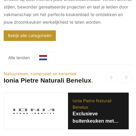
Gevelbekleding
Zonwering
Keukenaccessoires
stijlen, bewonder gerealiseerde projecten en laat je leiden door
Gevelstenen
Zakelijk
Keukenkranen
Zonwering buiten
vakmanschap om het perfecte keukenblad te ontdekken en
Houten gevelbekleding
jouw droomkeuken werkelijkheid te laten worden.
Horeca
Stucwerk
Ramen en deuren
Kantoor
Bekijk alle categorieën
Schilderwerk buiten
Binnendeuren
Aluminium deuren
Houten deuren
Alle landen
Stalen deuren
Natuursteen, composiet en keramiek
Systeemwanden
Ionia Pietre Naturali Benelux
Deurbeslag
Raambeslag
Meubelbeslag
Ionia Pietre Naturali
Benelux
Exclusieve
Vloer
buitenkeuken met
Vloeren
Dekton keukenblad
Beton Ciré vloeren