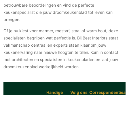
betrouwbare beoordelingen en vind de perfecte
keukenspecialist die jouw droomkeukenblad tot leven kan
brengen.
Of je nu kiest voor marmer, roestvrij staal of warm hout, deze
specialisten begrijpen wat perfectie is. Bij Best Interiors staat
vakmanschap centraal en experts staan klaar om jouw
keukenervaring naar nieuwe hoogten te tillen. Kom in contact
met architecten en specialisten in keukenbladen en laat jouw
droomkeukenblad werkelijkheid worden.
Handige
Volg ons
Correspondentiead
links
Facebook
Postbus 56726
Architecten
Instagram
1040 AS Amsterdam
Interieur
Pinterest
+31 (0)6 54 72 56 8
Exterieur
Linkedin
info@bestinteriors.nl
Tuin