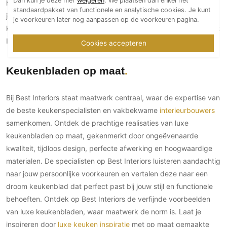
hoogwaardige materialen en kan volledig worden afgestemd op
Technologie
standaardpakket van functionele en analytische cookies. Je kunt
jouw persoonlijke wensen en stijl. Laat een onvergetelijke
je voorkeuren later nog aanpassen op de voorkeuren pagina.
Audio/Video
keukenruimte realiseren door
architecten
en vakmensen op Best
Thuisbioscoop
Interiors.
Cookies accepteren
Domotica
Keukenbladen op maat
Mirror TV
Fitnessapparatuur
Bij Best Interiors staat maatwerk centraal, waar de expertise van
Wifi
de beste keukenspecialisten en vakbekwame
interieurbouwers
samenkomen. Ontdek de prachtige realisaties van luxe
Overig
keukenbladen op maat, gekenmerkt door ongeëvenaarde
Aannemers Interieur
kwaliteit, tijdloos design, perfecte afwerking en hoogwaardige
Akoestiek
materialen. De specialisten op Best Interiors luisteren aandachtig
Binnenzwembaden
naar jouw persoonlijke voorkeuren en vertalen deze naar een
Wellness
droom keukenblad dat perfect past bij jouw stijl en functionele
Wijnkelder en wijnkasten
behoeften. Ontdek op Best Interiors de verfijnde voorbeelden
van luxe keukenbladen, waar maatwerk de norm is. Laat je
inspireren door
luxe keuken inspiratie
met op maat gemaakte