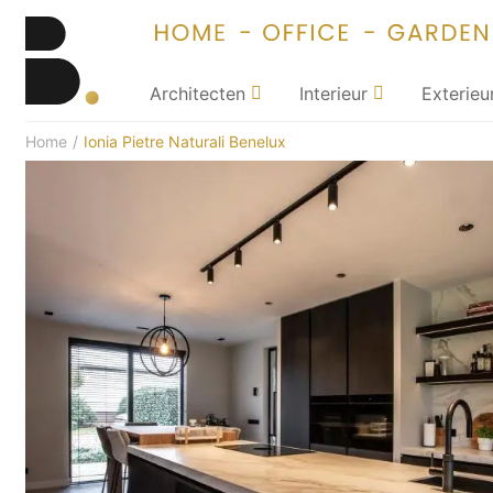
Architecten
Interieur
Exterieu
Home
/
Ionia Pietre Naturali Benelux