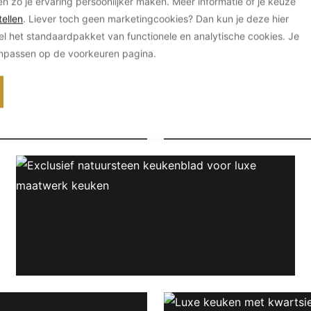
en zo je ervaring persoonlijker maken. Meer informatie of je keuze
aturali Benelux
ellen
. Liever toch geen marketingcookies? Dan kun je deze hier
el het standaardpakket van functionele en analytische cookies. Je
anpassen op de voorkeuren pagina.