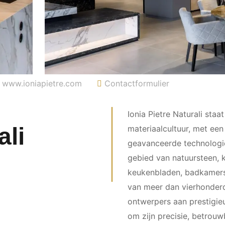
www.ioniapietre.com
Contactformulier
Ionia Pietre Naturali staa
ali
materiaalcultuur, met ee
geavanceerde technologi
gebied van natuursteen, 
keukenbladen, badkamers
van meer dan vierhonderd
ontwerpers aan prestigieu
om zijn precisie, betrou