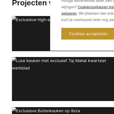
nuttige advertenties laten zien 
Projecten van Ionia Pietre N
wijzigen?
Cookievoorkeuren inst
weigeren
. We plaatsen dan enk
kunt je voorkeuren later nog a
Cookies accepteren