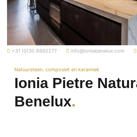
+31 (0)30 8892277
info@ioniabenelux.com
Natuursteen, composiet en keramiek
Ionia Pietre Natur
Benelux