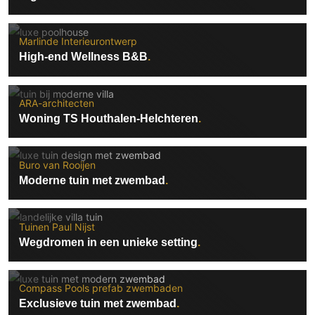
Gevelbekleding
Zonwering
Keukenaccessoires
Gevelstenen
Zakelijk
Keukenkranen
Zonwering buiten
Marlinde Interieurontwerp
Houten gevelbekleding
Horeca
High-end Wellness B&B
Stucwerk
Ramen en deuren
Kantoor
Schilderwerk buiten
Binnendeuren
ARA-architecten
Aluminium deuren
Woning TS Houthalen-Helchteren
Houten deuren
Stalen deuren
Buro van Rooijen
Systeemwanden
Moderne tuin met zwembad
Deurbeslag
Raambeslag
Tuinen Paul Nijst
Meubelbeslag
Wegdromen in een unieke setting
Vloer
Compass Pools prefab zwembaden
Vloeren
Exclusieve tuin met zwembad
Beton Ciré vloeren