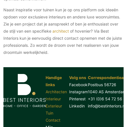
Naast inspiratie voor tuinen kun je op ons platform ook ideeën
opdoen voor exclusieve interieurs en andere luxe woonruimtes.
Zie je een project dat je aanspreekt of ben je enthousiast over
de stijl van een specifieke
architect
of hovenier? Via Best
Interiors kun je eenvoudig direct contact opnemen met de juiste
professionals. Zo wordt de droom over het realiseren van jouw
droomtuin werkelijkheid.
Handige
Volg ons
Correspondentiead
links
Facebook
Postbus 56726
Architecten
Instagram
1040 AS Amsterdam
Interieur
Pinterest
+31 (0)6 54 72 56 8
Exterieur
Linkedin
info@bestinteriors.nl
Tuin
Contact