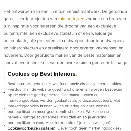
Het ontwerpen van een luxe tuin vereist maatwerk. De getoonde
gerealiseerde projecten van
tuin bedrijven
vormen een bron van
tuin inspiratie voor iedereen die droomt van een exclusieve
buitenruimte. Een exclusieve stadstuin of een weelderige
buitenplaats, alle projecten zijn ontworpen door topontwerpers
en tuinarchitecten en gerealiseerd door ervaren vakmensen en
hoveniers. Door gebruik te maken van de beste materialen en
innovatieve technieken, worden unieke tuinen gecreëerd. Laat je
inspireren door de projecten en ontdek hoe luxe tuin ideeën tot
Cookies op Best Interiors
leven komen.
Best Interiors gebruikt zowel functionele als analytische cookies.
Hierdoor kan de website goed functioneren en worden bezoeken
Tuin en terras inspiratie
op de website goed gemeten. Daarnaast kunnen er
marketingcookies worden geplaatst als je deze accepteert. Met
marketingcookies kunnen wij de ervaring op onze website
Een luxe tuin is niet compleet zonder een stijlvol en goed
persoonlijker en meer gestroomlijnd maken. We kunnen je
namelijk nuttige advertenties laten zien en zo je ervaring
ingericht terras. Het terras vormt het hart van de tuin, een plek
persoonlijker maken. Meer informatie of je keuze wijzigen?
waar je kunt ontspannen, samen kunt komen en kunt genieten
Cookievoorkeuren instellen
. Liever toch geen marketingcookies?