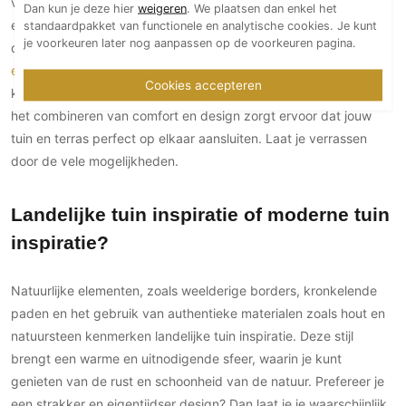
van het buitenleven. Wij inspireren je graag met creatieve en
Dan kun je deze hier
weigeren
. We plaatsen dan enkel het
exclusieve oplossingen voor terras en tuin inspiratie. Denk aan
standaardpakket van functionele en analytische cookies. Je kunt
je voorkeuren later nog aanpassen op de voorkeuren pagina.
duurzame
natuurstenen buitenvloeren
,
luxe tuinmeubelen
en
exclusieve tuinverlichting
die een warme sfeer creëren. Of je nu
Cookies accepteren
kiest voor een modern terras of een meer landelijke uitstraling,
het combineren van comfort en design zorgt ervoor dat jouw
tuin en terras perfect op elkaar aansluiten. Laat je verrassen
door de vele mogelijkheden.
Landelijke tuin inspiratie of moderne tuin
inspiratie?
Natuurlijke elementen, zoals weelderige borders, kronkelende
paden en het gebruik van authentieke materialen zoals hout en
natuursteen kenmerken landelijke tuin inspiratie. Deze stijl
brengt een warme en uitnodigende sfeer, waarin je kunt
genieten van de rust en schoonheid van de natuur. Prefereer je
een strakker en eigentijdser design? Dan laat je je waarschijnlijk