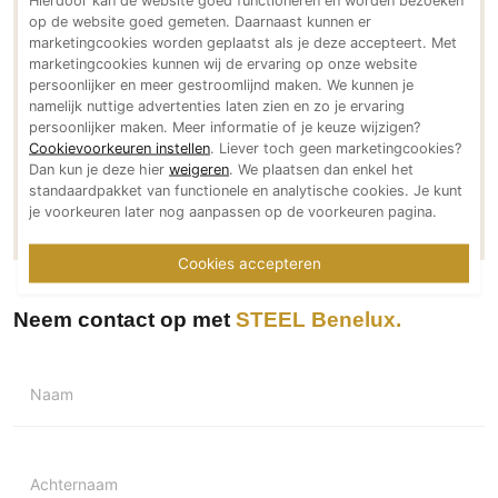
steel-cucine.com
op de website goed gemeten. Daarnaast kunnen er
PVC vloeren
marketingcookies worden geplaatst als je deze accepteert. Met
Social media
Gietvloeren
marketingcookies kunnen wij de ervaring op onze website
persoonlijker en meer gestroomlijnd maken. We kunnen je
Houten vloeren
namelijk nuttige advertenties laten zien en zo je ervaring
Natuursteen en keramiek vloeren
persoonlijker maken. Meer informatie of je keuze wijzigen?
Cookievoorkeuren instellen
. Liever toch geen marketingcookies?
Vloerkleden
Meer over STEEL Benelux
Dan kun je deze hier
weigeren
. We plaatsen dan enkel het
standaardpakket van functionele en analytische cookies. Je kunt
Afwerking
Meer projecten van STEEL Benelux
je voorkeuren later nog aanpassen op de voorkeuren pagina.
Wandafwerking
Cookies accepteren
Beton Ciré
Behang / Wandtextiel
Neem contact op met
STEEL Benelux
Natuursteen en keramiek
Leer
Naam
Schilderwerk
Stucwerk
Spuitwerk
Achternaam