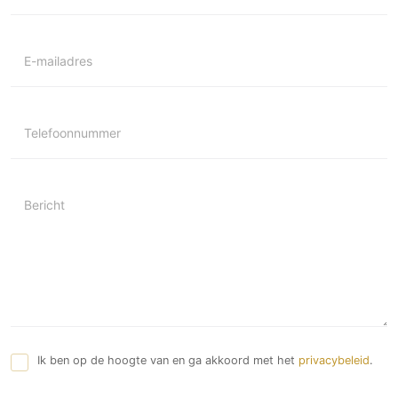
Technologie
Audio/Video
E-mailadres
Thuisbioscoop
Domotica
Mirror TV
Telefoonnummer
Fitnessapparatuur
Wifi
Bericht
Overig
Aannemers Interieur
Akoestiek
Binnenzwembaden
Wellness
Wijnkelder en wijnkasten
Ik ben op de hoogte van en ga akkoord met het
privacybeleid
.