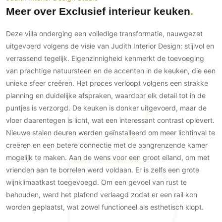
Gevelbekleding
Zonwering
Keukenaccessoires
Meer over Exclusief interieur keuken
Gevelstenen
Zakelijk
Keukenkranen
Zonwering buiten
Houten gevelbekleding
Deze villa onderging een volledige transformatie, nauwgezet
Horeca
Stucwerk
uitgevoerd volgens de visie van Judith Interior Design: stijlvol en
Ramen en deuren
Kantoor
verrassend tegelijk. Eigenzinnigheid kenmerkt de toevoeging
Schilderwerk buiten
Binnendeuren
van prachtige natuursteen en de accenten in de keuken, die een
Aluminium deuren
unieke sfeer creëren. Het proces verloopt volgens een strakke
Houten deuren
planning en duidelijke afspraken, waardoor elk detail tot in de
Stalen deuren
puntjes is verzorgd. De keuken is donker uitgevoerd, maar de
vloer daarentegen is licht, wat een interessant contrast oplevert.
Systeemwanden
Nieuwe stalen deuren werden geïnstalleerd om meer lichtinval te
Deurbeslag
creëren en een betere connectie met de aangrenzende kamer
Raambeslag
mogelijk te maken. Aan de wens voor een groot eiland, om met
Meubelbeslag
vrienden aan te borrelen werd voldaan. Er is zelfs een grote
wijnklimaatkast toegevoegd. Om een gevoel van rust te
Vloer
behouden, werd het plafond verlaagd zodat er een rail kon
Vloeren
worden geplaatst, wat zowel functioneel als esthetisch klopt.
Beton Ciré vloeren