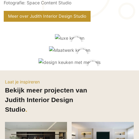
Fotografie: Space Content Studio
PVC vloeren
Gietvloeren
Meer over Judith Interior Design Studio
Houten vloeren
Natuursteen en keramiek vloeren
Vloerkleden
Afwerking
Wandafwerking
Beton Ciré
Laat je inspireren
Behang / Wandtextiel
Bekijk meer projecten van
Natuursteen en keramiek
Judith Interior Design
Leer
Studio
Schilderwerk
Stucwerk
Spuitwerk