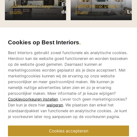
Exclusief keuken
Judith Interior Design
Judith Interior Design
Technologie
design
Lux
Studio
Studio
Audio/Video
Thuisbioscoop
Domotica
Cookies op Best Interiors
Mirror TV
Fitnessapparatuur
Best Interiors gebruikt zowel functionele als analytische cookies.
Hierdoor kan de website goed functioneren en worden bezoeken
Wifi
op de website goed gemeten. Daarnaast kunnen er
marketingcookies worden geplaatst als je deze accepteert. Met
Overig
marketingcookies kunnen wij de ervaring op onze website
persoonlijker en meer gestroomlijnd maken. We kunnen je
Aannemers Interieur
namelijk nuttige advertenties laten zien en zo je ervaring
Akoestiek
persoonlijker maken. Meer informatie of je keuze wijzigen?
Cookievoorkeuren instellen
. Liever toch geen marketingcookies?
Binnenzwembaden
Dan kun je deze hier
weigeren
. We plaatsen dan enkel het
standaardpakket van functionele en analytische cookies. Je kunt
Wellness
je voorkeuren later nog aanpassen op de voorkeuren pagina.
Wijnkelder en wijnkasten
Cookies accepteren