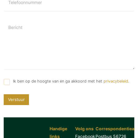
Telefoonnummer
Bericht
Ik ben op de hoogte van en ga akkoord met het
privacybeleid
.
Verstuur
Handige
Volg ons
Correspondentiead
links
Facebook
Postbus 56726