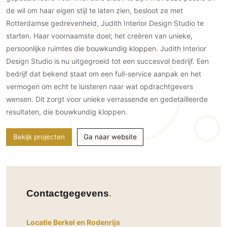
Gevelbekleding
Zonwering
Keukenaccessoires
de wil om haar eigen stijl te laten zien, besloot ze met
Gevelstenen
Zakelijk
Rotterdamse gedrevenheid, Judith Interior Design Studio te
Keukenkranen
Zonwering buiten
Houten gevelbekleding
starten. Haar voornaamste doel; het creëren van unieke,
Horeca
Stucwerk
Ramen en deuren
persoonlijke ruimtes die bouwkundig kloppen. Judith Interior
Kantoor
Schilderwerk buiten
Design Studio is nu uitgegroeid tot een succesvol bedrijf. Een
Binnendeuren
bedrijf dat bekend staat om een full-service aanpak en het
Aluminium deuren
vermogen om echt te luisteren naar wat opdrachtgevers
Houten deuren
wensen. Dit zorgt voor unieke verrassende en gedetailleerde
Stalen deuren
resultaten, die bouwkundig kloppen.
Systeemwanden
Bekijk projecten
Ga naar website
Deurbeslag
Raambeslag
Meubelbeslag
Vloer
Contactgegevens
Vloeren
Locatie Berkel en Rodenrijs
Beton Ciré vloeren