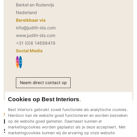
Berkel en Rodenrijs
PVC vloeren
Nederland
Gietvloeren
Bereikbaar via
Houten vloeren
info@judith-ids.com
Natuursteen en keramiek vloeren
www.judith-ids.com
Vloerkleden
+31 (0)6 14698419
Social Media
Afwerking
Wandafwerking
Beton Ciré
Neem direct contact op
Behang / Wandtextiel
Natuursteen en keramiek
Cookies op Best Interiors
Leer
Best Interiors gebruikt zowel functionele als analytische cookies.
Schilderwerk
Neem een kijkje
Hierdoor kan de website goed functioneren en worden bezoeken
Stucwerk
Projecten van Judith Interior Design
op de website goed gemeten. Daarnaast kunnen er
marketingcookies worden geplaatst als je deze accepteert. Met
Spuitwerk
Studio
marketingcookies kunnen wij de ervaring op onze website