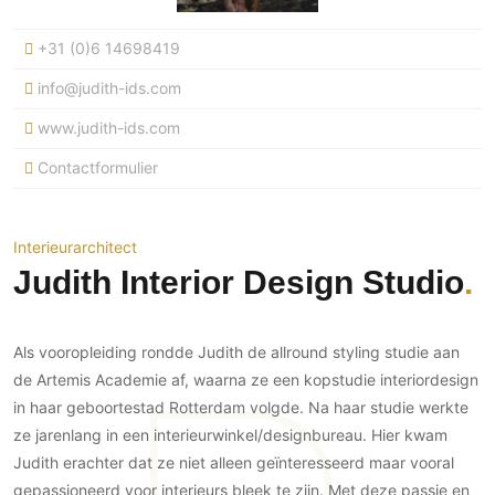
Ramen
Woondecoratie
Tuinmeubelen
Kinderkamer
Buitendeuren
+31 (0)6 14698419
Tuinverlichting
Serre/Veranda
Inrichting
Deursystemen
Slaapkamer
info@judith-ids.com
Omheining
Roomdividers
Glazen wandsystemen
Thuisbioscoop
www.judith-ids.com
Bedden
Vouwwanden
Hekwerken en poorten
Toilet
Contactformulier
Meubels
Garagedeuren
Wellness
Zwemmen
Verlichting
Werkkamer
Zonwering
Zwembad en zwemvijver
Haarden
Wijnkelder
Interieurarchitect
Zonwering
Tuin wellness
Glas
Judith Interior Design Studio
Woonkamer
Buitenshutters
Interieurbouw
Vloer
Buitenkijken
Trappen
Overig
Buitenvloeren
Als vooropleiding rondde Judith de allround styling studie aan
Bijgebouw / Poolhouse
Autolift
Houten buitenvloeren
de Artemis Academie af, waarna ze een kopstudie interiordesign
Keuken
Terrasoverkapping
in haar geboortestad Rotterdam volgde. Na haar studie werkte
3D visualisaties
Natuursteen en keramiek
Keukens
Tuin
buitenvloeren
ze jarenlang in een interieurwinkel/designbureau. Hier kwam
Keukenapparatuur
Villa
Vlonders
Judith erachter dat ze niet alleen geïnteresseerd maar vooral
Gevel
Keukenbladen
gepassioneerd voor interieurs bleek te zijn. Met deze passie en
Zwembad