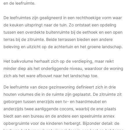
Gevelbekleding
en de leefruimte.
Zonwering
Keukenaccessoires
Gevelstenen
Zakelijk
Keukenkranen
Zonwering buiten
De leefruimtes zijn gealigneerd in een rechthoekige vorm waar
Houten gevelbekleding
Horeca
de keuken uitspringt naar de tuin. Zo ontstaat een opdeling
Stucwerk
Ramen en deuren
Kantoor
tussen een overdekte buitenruimte bij de eethoek en een open
Schilderwerk buiten
Binnendeuren
terras bij de zitruimte. Beide terrassen bieden een andere
Aluminium deuren
beleving en uitzicht op de achtertuin en het groene landschap.
Houten deuren
Het balkvolume herhaalt zich op de verdieping, maar reikt
Stalen deuren
minder diep als het onderliggende niveau, waardoor de woning
Systeemwanden
zich als het ware afbouwt naar het landschap toe.
Deurbeslag
De leefruimte van deze gezinswoning definieert zich in drie
Raambeslag
houten volumes die in de ruimte zijn geplaatst. De zitruimte zit
Meubelbeslag
geborgen tussen enerzijds een tv- en haardmeubel en
anderzijds twee aanliggende cocons, waarbij de ene plaats
Vloer
biedt aan een bureau en de andere een speelruimte annex
Vloeren
opbergruimte voor de kinderen herbergt. Bijzonder detail: de
Beton Ciré vloeren