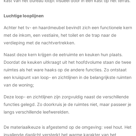
kast van het bureau loopt visueel door in een kast op het terras.
PVC vloeren
Gietvloeren
Luchtige looplijnen
Houten vloeren
Achter het tv- en haardmeubel bevindt zich een functionele kern
Natuursteen en keramiek vloeren
met de inkom, een vestiaire, het toilet en de trap naar de
Vloerkleden
verdieping met de nachtvertrekken.
Naast deze kern krijgen de eetruimte en keuken hun plaats.
Afwerking
Doordat de keuken uitkraagt uit het hoofdvolume staan de twee
Wandafwerking
ruimtes als het ware haaks op de andere functies. Zo ontstaat
Beton Ciré
een kruispunt van loop- en zichtlijnen in de belangrijkste ruimten
Behang / Wandtextiel
van de woning;
Natuursteen en keramiek
Deze loop- en zichtlijnen zijn zorgvuldig naast de verschillende
Leer
functies gelegd. Zo doorkruis je de ruimtes niet, maar passeer je
Schilderwerk
langs verschillende leefwerelden.
Stucwerk
De materiaalkeuze is afgestemd op de omgeving: veel hout. Het
Spuitwerk
invallende daglicht versterkt het warme karakter van het