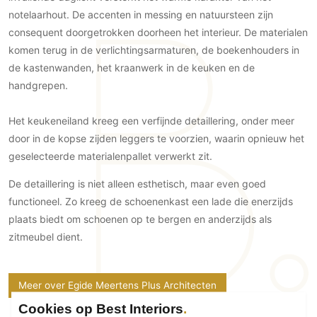
Technologie
notelaarhout. De accenten in messing en natuursteen zijn
consequent doorgetrokken doorheen het interieur. De materialen
Audio/Video
komen terug in de verlichtingsarmaturen, de boekenhouders in
Thuisbioscoop
de kastenwanden, het kraanwerk in de keuken en de
Domotica
handgrepen.
Mirror TV
Fitnessapparatuur
Het keukeneiland kreeg een verfijnde detaillering, onder meer
door in de kopse zijden leggers te voorzien, waarin opnieuw het
Wifi
geselecteerde materialenpallet verwerkt zit.
Overig
De detaillering is niet alleen esthetisch, maar even goed
Aannemers Interieur
functioneel. Zo kreeg de schoenenkast een lade die enerzijds
Akoestiek
plaats biedt om schoenen op te bergen en anderzijds als
zitmeubel dient.
Binnenzwembaden
Wellness
Wijnkelder en wijnkasten
Meer over Egide Meertens Plus Architecten
Cookies op Best Interiors