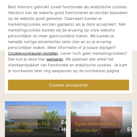
Best Interiors gebruikt zowel functionele als analytische cookies.
Hierdoor kan de website goed functioneren en worden bezoeken
op de website goed gemeten. Daarnaast kunnen er
marketingcookies worden geplaatst als je deze accepteert. Met
marketingcookies kunnen wij de ervaring op onze website
persoonlijker en meer gestroomlijnd maken. We kunnen je
namelijk nuttige advertenties laten zien en zo je ervaring
persoonlijker maken. Meer informatie of je keuze wijzigen?
Cookievoorkeuren instellen
. Liever toch geen marketingcookies?
Dan kun je deze hier
weigeren
. We plaatsen dan enkel het
Laat je inspireren
standaardpakket van functionele en analytische cookies. Je kunt
Bekijk meer projecten van
je voorkeuren later nog aanpassen op de voorkeuren pagina.
Egide Meertens Plus
Cookies accepteren
Architecten
Eengezinswoning G
Egide Meertens Plus
Egide Meertens Plus
Hoeselt
Eén
Architecten
Architecten