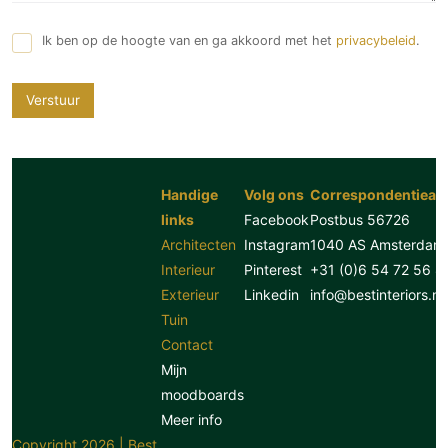
Ik ben op de hoogte van en ga akkoord met het
privacybeleid
.
Verstuur
Handige
Volg ons
Correspondentiead
links
Facebook
Postbus 56726
Architecten
Instagram
1040 AS Amsterdam
Interieur
Pinterest
+31 (0)6 54 72 56 8
Exterieur
Linkedin
info@bestinteriors.nl
Tuin
Contact
Mijn
moodboards
Meer info
Copyright 2026 | Best