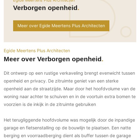
Egide Meertens Plus Architecten
Ramen
Woondecoratie
Tuinmeubelen
Kinderkamer
Verborgen openheid
Buitendeuren
Tuinverlichting
Serre/Veranda
Inrichting
Deursystemen
Slaapkamer
Meer over Egide Meertens Plus Architecten
Omheining
Roomdividers
Glazen wandsystemen
Thuisbioscoop
Bedden
Vouwwanden
Hekwerken en poorten
Toilet
Meubels
Garagedeuren
Egide Meertens Plus Architecten
Wellness
Zwemmen
Verlichting
Meer over Verborgen openheid
Werkkamer
Zonwering
Zwembad en zwemvijver
Haarden
Wijnkelder
Dit ontwerp op een rustige verkaveling brengt evenwicht tussen
Zonwering
Tuin wellness
Glas
Woonkamer
openheid en privacy. De zitruimte geniet van een sterke
Buitenshutters
Interieurbouw
Vloer
openheid aan de straatzijde. Maar door het hoofdvolume van de
Buitenkijken
Trappen
woning naar achter te schuiven en in de voortuin extra bomen te
Overig
Buitenvloeren
Bijgebouw / Poolhouse
voorzien is de inkijk in de zitruimte gebruiken
Autolift
Houten buitenvloeren
Keuken
Terrasoverkapping
3D visualisaties
Natuursteen en keramiek
Keukens
Het terugliggende hoofdvolume was mogelijk door de inpandige
Tuin
buitenvloeren
garage en fietsenstalling op de bouwlijn te plaatsen. Een natte
Keukenapparatuur
Villa
Vlonders
Gevel
berging en voorraadberging dient als buffer tussen de garage
Keukenbladen
Zwembad