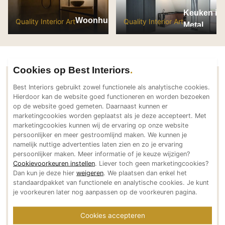
PVC vloeren
Keuken in 
Woonhuis Almere
Quality Interior Art
Quality Interior Art
Metal
Gietvloeren
Houten vloeren
Natuursteen en keramiek vloeren
Vloerkleden
Cookies op Best Interiors
Contactgegevens Quality Interior Art
Best Interiors gebruikt zowel functionele als analytische cookies.
Afwerking
Hierdoor kan de website goed functioneren en worden bezoeken
op de website goed gemeten. Daarnaast kunnen er
Wandafwerking
Adresgegevens
marketingcookies worden geplaatst als je deze accepteert. Met
Beton Ciré
marketingcookies kunnen wij de ervaring op onze website
Betonweg 13
persoonlijker en meer gestroomlijnd maken. We kunnen je
Behang / Wandtextiel
8305 AG Emmeloord
namelijk nuttige advertenties laten zien en zo je ervaring
NL
Natuursteen en keramiek
persoonlijker maken. Meer informatie of je keuze wijzigen?
Cookievoorkeuren instellen
. Liever toch geen marketingcookies?
Bereikbaar via
Leer
Dan kun je deze hier
weigeren
. We plaatsen dan enkel het
+31 (0)6 44398247
Schilderwerk
standaardpakket van functionele en analytische cookies. Je kunt
info@quality-interiorart.nl
je voorkeuren later nog aanpassen op de voorkeuren pagina.
Stucwerk
www.quality-interiorart.nl
Spuitwerk
Social media
Cookies accepteren