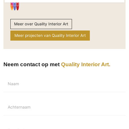
Technologie
Audio/Video
Thuisbioscoop
Meer over Quality Interior Art
Domotica
Meer projecten van Quality Interior Art
Mirror TV
Fitnessapparatuur
Wifi
Neem contact op met
Quality Interior Art
Overig
Aannemers Interieur
Naam
Akoestiek
Binnenzwembaden
Wellness
Achternaam
Wijnkelder en wijnkasten