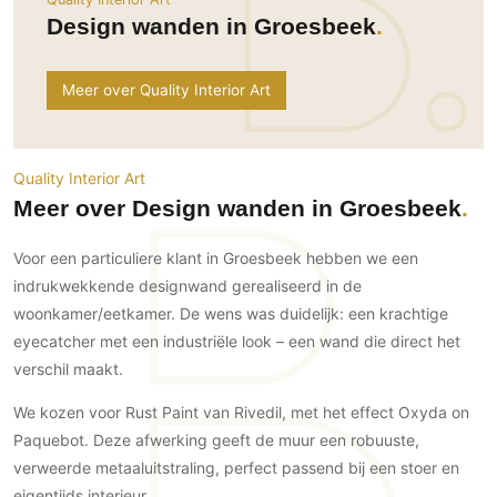
Ramen
Woondecoratie
Tuinmeubelen
Kinderkamer
Design wanden in Groesbeek
Buitendeuren
Tuinverlichting
Serre/Veranda
Inrichting
Deursystemen
Slaapkamer
Meer over Quality Interior Art
Omheining
Roomdividers
Glazen wandsystemen
Thuisbioscoop
Bedden
Vouwwanden
Hekwerken en poorten
Toilet
Meubels
Garagedeuren
Quality Interior Art
Wellness
Zwemmen
Verlichting
Meer over Design wanden in Groesbeek
Werkkamer
Zonwering
Zwembad en zwemvijver
Haarden
Wijnkelder
Voor een particuliere klant in Groesbeek hebben we een
Zonwering
Tuin wellness
Glas
Woonkamer
indrukwekkende designwand gerealiseerd in de
Buitenshutters
Interieurbouw
Vloer
woonkamer/eetkamer. De wens was duidelijk: een krachtige
Buitenkijken
Trappen
eyecatcher met een industriële look – een wand die direct het
Overig
Buitenvloeren
Bijgebouw / Poolhouse
verschil maakt.
Autolift
Houten buitenvloeren
Keuken
Terrasoverkapping
We kozen voor Rust Paint van Rivedil, met het effect Oxyda on
3D visualisaties
Natuursteen en keramiek
Keukens
Tuin
buitenvloeren
Paquebot. Deze afwerking geeft de muur een robuuste,
Keukenapparatuur
Villa
Vlonders
Gevel
verweerde metaaluitstraling, perfect passend bij een stoer en
Keukenbladen
Zwembad
eigentijds interieur.