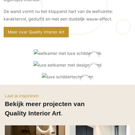
Gevelbekleding
Zonwering
Keukenaccessoires
Gevelstenen
De wand vormt nu het kloppend hart van de leefruimte:
Zakelijk
Keukenkranen
Zonwering buiten
Houten gevelbekleding
karaktervol, gedurfd en met een duidelijk wauw-effect.
Horeca
Stucwerk
Ramen en deuren
Kantoor
Meer over Quality Interior Art
Schilderwerk buiten
Binnendeuren
Aluminium deuren
Houten deuren
Stalen deuren
Systeemwanden
Deurbeslag
Raambeslag
Laat je inspireren
Meubelbeslag
Bekijk meer projecten van
Quality Interior Art
Vloer
Vloeren
Beton Ciré vloeren