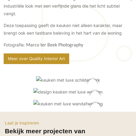
Gevelbekleding
Zonwering
Keukenaccessoires
industriële look met een verfijnde glans die het licht subtiel
Gevelstenen
vangt.
Zakelijk
Keukenkranen
Zonwering buiten
Houten gevelbekleding
Horeca
Deze toepassing geeft de keuken niet alleen karakter, maar
Stucwerk
Ramen en deuren
Kantoor
brengt ook een tastbare beleving in het hart van de woning
Schilderwerk buiten
Binnendeuren
Fotografie:
Marco ter Beek Photography
Aluminium deuren
Houten deuren
Meer over Quality Interior Art
Stalen deuren
Systeemwanden
Deurbeslag
Raambeslag
Meubelbeslag
Vloer
Laat je inspireren
Vloeren
Bekijk meer projecten van
Beton Ciré vloeren