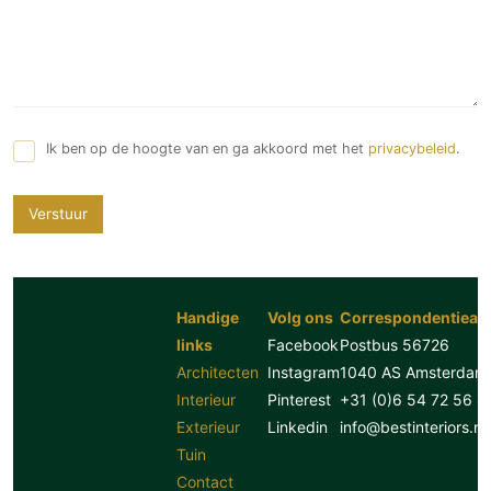
Ik ben op de hoogte van en ga akkoord met het
privacybeleid
.
Verstuur
Handige
Volg ons
Correspondentiead
links
Facebook
Postbus 56726
Architecten
Instagram
1040 AS Amsterdam
Interieur
Pinterest
+31 (0)6 54 72 56 8
Exterieur
Linkedin
info@bestinteriors.nl
Tuin
Contact