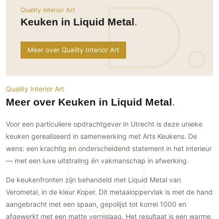
Ramen
Woondecoratie
Tuinmeubelen
Kinderkamer
Quality Interior Art
Buitendeuren
Keuken in Liquid Metal
Tuinverlichting
Serre/Veranda
Inrichting
Deursystemen
Slaapkamer
Omheining
Roomdividers
Glazen wandsystemen
Meer over Quality Interior Art
Thuisbioscoop
Bedden
Vouwwanden
Hekwerken en poorten
Toilet
Meubels
Garagedeuren
Wellness
Zwemmen
Quality Interior Art
Verlichting
Werkkamer
Zonwering
Meer over Keuken in Liquid Metal
Zwembad en zwemvijver
Haarden
Wijnkelder
Zonwering
Tuin wellness
Glas
Woonkamer
Voor een particuliere opdrachtgever in Utrecht is deze unieke
Buitenshutters
Interieurbouw
keuken gerealiseerd in samenwerking met Arts Keukens. De
Vloer
Buitenkijken
Trappen
wens: een krachtig en onderscheidend statement in het interieur
Overig
Buitenvloeren
— met een luxe uitstraling én vakmanschap in afwerking.
Bijgebouw / Poolhouse
Autolift
Houten buitenvloeren
Keuken
Terrasoverkapping
De keukenfronten zijn behandeld met Liquid Metal van
3D visualisaties
Natuursteen en keramiek
Keukens
Tuin
buitenvloeren
Verometal, in de kleur Koper. Dit metaaloppervlak is met de hand
Keukenapparatuur
Villa
Vlonders
aangebracht met een spaan, gepolijst tot korrel 1000 en
Gevel
Keukenbladen
afgewerkt met een matte vernislaag. Het resultaat is een warme,
Zwembad