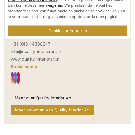
Dan kun je deze hier
weigeren
. We plaatsen dan enkel het
Technologie
Adresgegevens
standaardpakket van functionele en analytische cookies. Je kunt
Betonweg 13
Audio/Video
je voorkeuren later nog aanpassen op de voorkeuren pagina.
8305 AG Emmeloord
Thuisbioscoop
NL
Cookies accepteren
Domotica
Bereikbaar via
Mirror TV
+31 (0)6 44398247
Fitnessapparatuur
info@quality-interiorart.nl
www.quality-interiorart.nl
Wifi
Social media
Overig
Aannemers Interieur
Akoestiek
Meer over Quality Interior Art
Binnenzwembaden
Wellness
Meer projecten van Quality Interior Art
Wijnkelder en wijnkasten