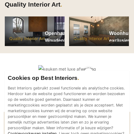
Quality Interior Art
PVC vloeren
Gietvloeren
Houten vloeren
Natuursteen en keramiek vloeren
Openhaard
Woonhuis 
Quality Interior Art
Quality Interior Art
Woudenberg
exclusieve
Vloerkleden
wandafwer
Afwerking
Wandafwerking
Beton Ciré
Cookies op Best Interiors
Behang / Wandtextiel
Best Interiors gebruikt zowel functionele als analytische cookies.
Natuursteen en keramiek
Hierdoor kan de website goed functioneren en worden bezoeken
Leer
op de website goed gemeten. Daarnaast kunnen er
marketingcookies worden geplaatst als je deze accepteert. Met
Schilderwerk
marketingcookies kunnen wij de ervaring op onze website
persoonlijker en meer gestroomlijnd maken. We kunnen je
Stucwerk
namelijk nuttige advertenties laten zien en zo je ervaring
Contactgegevens Quality Interior Art
Spuitwerk
persoonlijker maken. Meer informatie of je keuze wijzigen?
Cookievoorkeuren instellen
. Liever toch geen marketingcookies?