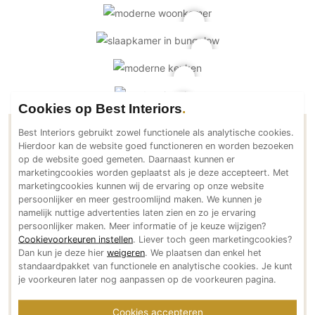
PVC vloeren
Gietvloeren
Houten vloeren
Natuursteen en keramiek vloeren
Vloerkleden
Cookies op Best Interiors
Afwerking
Best Interiors gebruikt zowel functionele als analytische cookies.
Contactgegevens Jeroen de Nijs BNI
Hierdoor kan de website goed functioneren en worden bezoeken
Wandafwerking
op de website goed gemeten. Daarnaast kunnen er
Beton Ciré
marketingcookies worden geplaatst als je deze accepteert. Met
Adresgegevens
marketingcookies kunnen wij de ervaring op onze website
Behang / Wandtextiel
Knollendamstraat 4hs
persoonlijker en meer gestroomlijnd maken. We kunnen je
namelijk nuttige advertenties laten zien en zo je ervaring
Natuursteen en keramiek
1013 TN Amsterdam
persoonlijker maken. Meer informatie of je keuze wijzigen?
NL
Leer
Cookievoorkeuren instellen
. Liever toch geen marketingcookies?
Bereikbaar via
Dan kun je deze hier
weigeren
. We plaatsen dan enkel het
Schilderwerk
standaardpakket van functionele en analytische cookies. Je kunt
+31 (0) 6 123 93 765
Stucwerk
je voorkeuren later nog aanpassen op de voorkeuren pagina.
jeroen@jeroendenijs.com
Spuitwerk
jeroendenijs.com
Cookies accepteren