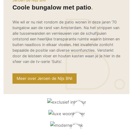
Jeroen de Nijs BNI
Ramen
Woondecoratie
Tuinmeubelen
Kinderkamer
Coole bungalow met patio
Buitendeuren
Tuinverlichting
Serre/Veranda
Inrichting
Deursystemen
Slaapkamer
Wie wil er nu niet rondom de patio wonen in deze jaren ’70
Omheining
bungalow aan de rand van Amsterdam. Na het strippen van
Roomdividers
Glazen wandsystemen
Thuisbioscoop
alle tussenwanden en vernieuwen van de schuifpuien
Bedden
Vouwwanden
Hekwerken en poorten
ontstond een heerlijke transparante ruimte waarin binnen en
Toilet
buiten naadloos in elkaar vloeien. Het invallende zonlicht
Meubels
Garagedeuren
Wellness
bepaalde de positie van diverse woonfuncties. Versterkt
Zwemmen
Verlichting
door de leisteen vloer en houten kasten waan je je hier in de
Werkkamer
Zonwering
Zwembad en zwemvijver
sfeer van de tv-serie ‘Suits’.
Haarden
Wijnkelder
Zonwering
Tuin wellness
Glas
Woonkamer
Buitenshutters
Meer over Jeroen de Nijs BNI
Interieurbouw
Vloer
Buitenkijken
Trappen
Overig
Buitenvloeren
Bijgebouw / Poolhouse
Autolift
Houten buitenvloeren
Keuken
Terrasoverkapping
3D visualisaties
Natuursteen en keramiek
Keukens
Tuin
buitenvloeren
Keukenapparatuur
Villa
Vlonders
Gevel
Keukenbladen
Zwembad