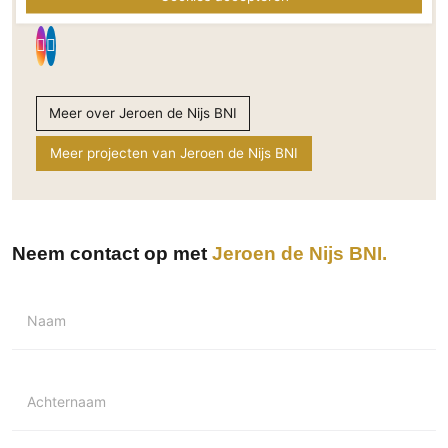
Social media
Technologie
Audio/Video
Thuisbioscoop
Domotica
Meer over Jeroen de Nijs BNI
Mirror TV
Meer projecten van Jeroen de Nijs BNI
Fitnessapparatuur
Wifi
Overig
Neem contact op met
Jeroen de Nijs BNI
Aannemers Interieur
Akoestiek
Naam
Binnenzwembaden
Wellness
Wijnkelder en wijnkasten
Achternaam