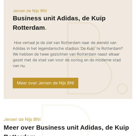
Ramen
Woondecoratie
Tuinmeubelen
Kinderkamer
Jeroen de Nijs BNI
Buitendeuren
Tuinverlichting
Serre/Veranda
Business unit Adidas, de Kuip
Inrichting
Deursystemen
Slaapkamer
Rotterdam
Omheining
Roomdividers
Glazen wandsystemen
Thuisbioscoop
Bedden
Vouwwanden
Hekwerken en poorten
Toilet
Hoe vertaal je de ziel van Rotterdam naar de wereld van
Meubels
Garagedeuren
Adidas in het legendarische stadion ‘De Kuip’ te Rotterdam?
Wellness
Zwemmen
We hebben de twee gezichten van Rotterdam naast elkaar
Verlichting
Werkkamer
gezet met de stad van voor de oorlog en de moderne stad
Zonwering
Zwembad en zwemvijver
Haarden
van nu.
Wijnkelder
Zonwering
Tuin wellness
Glas
Woonkamer
Buitenshutters
Interieurbouw
Meer over Jeroen de Nijs BNI
Vloer
Buitenkijken
Trappen
Overig
Buitenvloeren
Bijgebouw / Poolhouse
Autolift
Houten buitenvloeren
Keuken
Terrasoverkapping
3D visualisaties
Natuursteen en keramiek
Keukens
Tuin
buitenvloeren
Jeroen de Nijs BNI
Keukenapparatuur
Villa
Vlonders
Meer over Business unit Adidas, de Kuip
Gevel
Keukenbladen
Zwembad