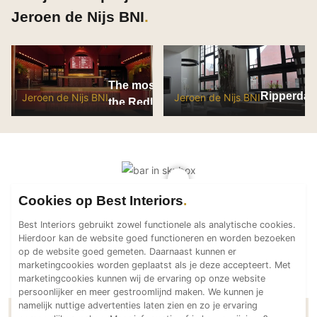
PVC vloeren
Jeroen de Nijs BNI
Gietvloeren
Houten vloeren
Natuursteen en keramiek vloeren
The most sexy fries in
Ripperda 
Vloerkleden
Jeroen de Nijs BNI
Jeroen de Nijs BNI
the Redlight-district
Afwerking
Wandafwerking
Beton Ciré
Behang / Wandtextiel
Cookies op Best Interiors
Natuursteen en keramiek
Best Interiors gebruikt zowel functionele als analytische cookies.
Leer
Hierdoor kan de website goed functioneren en worden bezoeken
op de website goed gemeten. Daarnaast kunnen er
Schilderwerk
marketingcookies worden geplaatst als je deze accepteert. Met
Stucwerk
marketingcookies kunnen wij de ervaring op onze website
persoonlijker en meer gestroomlijnd maken. We kunnen je
Spuitwerk
namelijk nuttige advertenties laten zien en zo je ervaring