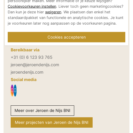
persoonlijker maken. Meer informatie of je keuze wijzigen?
Contactgegevens Jeroen de Nijs BNI
Technologie
Cookievoorkeuren instellen
. Liever toch geen marketingcookies?
Dan kun je deze hier
weigeren
. We plaatsen dan enkel het
Audio/Video
standaardpakket van functionele en analytische cookies. Je kunt
Adresgegevens
je voorkeuren later nog aanpassen op de voorkeuren pagina.
Thuisbioscoop
Knollendamstraat 4hs
Domotica
1013 TN Amsterdam
Cookies accepteren
Mirror TV
NL
Fitnessapparatuur
Bereikbaar via
+31 (0) 6 123 93 765
Wifi
jeroen@jeroendenijs.com
jeroendenijs.com
Overig
Social media
Aannemers Interieur
Akoestiek
Binnenzwembaden
Wellness
Meer over Jeroen de Nijs BNI
Wijnkelder en wijnkasten
Meer projecten van Jeroen de Nijs BNI