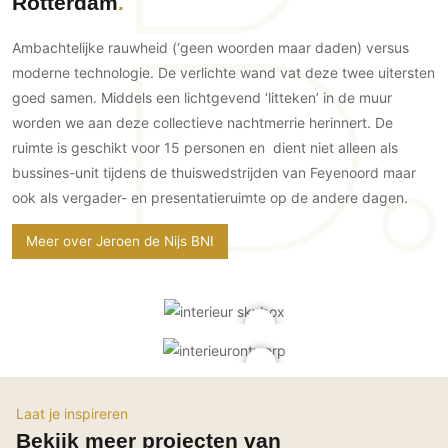
Rotterdam
Gevelbekleding
Zonwering
Keukenaccessoires
Gevelstenen
Zakelijk
Keukenkranen
Zonwering buiten
Ambachtelijke rauwheid (‘geen woorden maar daden) versus
Houten gevelbekleding
moderne technologie. De verlichte wand vat deze twee uitersten
Horeca
Stucwerk
Ramen en deuren
goed samen. Middels een lichtgevend ‘litteken’ in de muur
Kantoor
Schilderwerk buiten
worden we aan deze collectieve nachtmerrie herinnert. De
Binnendeuren
ruimte is geschikt voor 15 personen en dient niet alleen als
Aluminium deuren
bussines-unit tijdens de thuiswedstrijden van Feyenoord maar
Houten deuren
ook als vergader- en presentatieruimte op de andere dagen.
Stalen deuren
Meer over Jeroen de Nijs BNI
Systeemwanden
Deurbeslag
Raambeslag
Meubelbeslag
Vloer
Vloeren
Laat je inspireren
Bekijk meer projecten van
Beton Ciré vloeren