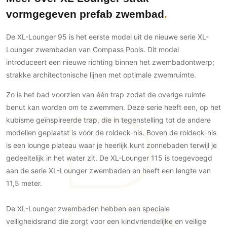
Gevelbekleding
Zonwering
Keukenaccessoires
vormgegeven prefab zwembad
Gevelstenen
Zakelijk
Keukenkranen
Zonwering buiten
Houten gevelbekleding
De XL-Lounger 95 is het eerste model uit de nieuwe serie XL-
Horeca
Stucwerk
Ramen en deuren
Lounger zwembaden van Compass Pools. Dit model
Kantoor
Schilderwerk buiten
introduceert een nieuwe richting binnen het zwembadontwerp;
Binnendeuren
strakke architectonische lijnen met optimale zwemruimte.
Aluminium deuren
Houten deuren
Zo is het bad voorzien van één trap zodat de overige ruimte
benut kan worden om te zwemmen. Deze serie heeft een, op het
Stalen deuren
kubisme geïnspireerde trap, die in tegenstelling tot de andere
Systeemwanden
modellen geplaatst is vóór de roldeck-nis. Boven de roldeck-nis
Deurbeslag
is een lounge plateau waar je heerlijk kunt zonnebaden terwijl je
Raambeslag
gedeeltelijk in het water zit. De XL-Lounger 115 is toegevoegd
Meubelbeslag
aan de serie XL-Lounger zwembaden en heeft een lengte van
11,5 meter.
Vloer
Vloeren
De XL-Lounger zwembaden hebben een speciale
veiligheidsrand die zorgt voor een kindvriendelijke en veilige
Beton Ciré vloeren