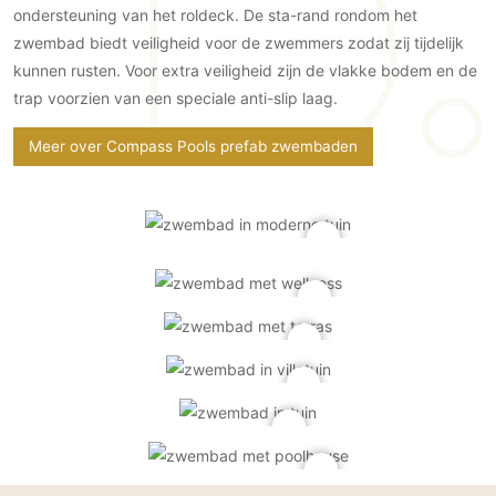
ondersteuning van het roldeck. De sta-rand rondom het
PVC vloeren
zwembad biedt veiligheid voor de zwemmers zodat zij tijdelijk
Gietvloeren
kunnen rusten. Voor extra veiligheid zijn de vlakke bodem en de
Houten vloeren
trap voorzien van een speciale anti-slip laag.
Natuursteen en keramiek vloeren
Meer over Compass Pools prefab zwembaden
Vloerkleden
Afwerking
Wandafwerking
Beton Ciré
Behang / Wandtextiel
Natuursteen en keramiek
Leer
Schilderwerk
Stucwerk
Spuitwerk