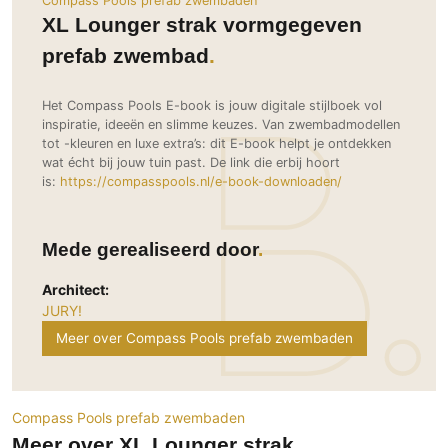
Compass Pools prefab zwembaden
Ramen
Woondecoratie
Tuinmeubelen
Kinderkamer
XL Lounger strak vormgegeven
Buitendeuren
Tuinverlichting
Serre/Veranda
prefab zwembad
Inrichting
Deursystemen
Slaapkamer
Omheining
Roomdividers
Glazen wandsystemen
Thuisbioscoop
Het Compass Pools E-book is jouw digitale stijlboek vol
inspiratie, ideeën en slimme keuzes. Van zwembadmodellen
Bedden
Vouwwanden
Hekwerken en poorten
Toilet
tot -kleuren en luxe extra’s: dit E-book helpt je ontdekken
Meubels
Garagedeuren
Wellness
wat écht bij jouw tuin past. De link die erbij hoort
Zwemmen
is:
https://compasspools.nl/e-book-downloaden/
Verlichting
Werkkamer
Zonwering
Zwembad en zwemvijver
Haarden
Wijnkelder
Zonwering
Tuin wellness
Glas
Mede gerealiseerd door
Woonkamer
Buitenshutters
Interieurbouw
Vloer
Architect:
Buitenkijken
Trappen
JURY!
Overig
Buitenvloeren
Bijgebouw / Poolhouse
Meer over Compass Pools prefab zwembaden
Autolift
Houten buitenvloeren
Keuken
Terrasoverkapping
3D visualisaties
Natuursteen en keramiek
Keukens
Tuin
buitenvloeren
Keukenapparatuur
Villa
Vlonders
Compass Pools prefab zwembaden
Gevel
Keukenbladen
Meer over XL Lounger strak
Zwembad