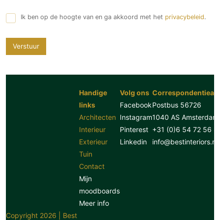
Ik ben op de hoogte van en ga akkoord met het
privacybeleid
.
Verstuur
Handige
Volg ons
Correspondentiead
links
Facebook
Postbus 56726
Architecten
Instagram
1040 AS Amsterdam
Interieur
Pinterest
+31 (0)6 54 72 56 8
Exterieur
Linkedin
info@bestinteriors.nl
Tuin
Contact
Mijn
moodboards
Meer info
Copyright 2026 | Best