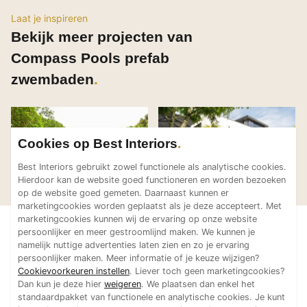
Technologie
Laat je inspireren
Bekijk meer projecten van
Audio/Video
Thuisbioscoop
Compass Pools prefab
Domotica
zwembaden
Mirror TV
Fitnessapparatuur
Wifi
Cookies op Best Interiors
Prefab zwembad XL
Zwe
Compass Pools prefab
Compass Pools prefab
Best Interiors gebruikt zowel functionele als analytische cookies.
Overig
Lounger 95 in
slim
zwembaden
zwembaden
Hierdoor kan de website goed functioneren en worden bezoeken
antraciet
Aannemers Interieur
op de website goed gemeten. Daarnaast kunnen er
marketingcookies worden geplaatst als je deze accepteert. Met
Akoestiek
marketingcookies kunnen wij de ervaring op onze website
Binnenzwembaden
persoonlijker en meer gestroomlijnd maken. We kunnen je
namelijk nuttige advertenties laten zien en zo je ervaring
Wellness
persoonlijker maken. Meer informatie of je keuze wijzigen?
Wijnkelder en wijnkasten
Cookievoorkeuren instellen
. Liever toch geen marketingcookies?
Dan kun je deze hier
weigeren
. We plaatsen dan enkel het
standaardpakket van functionele en analytische cookies. Je kunt