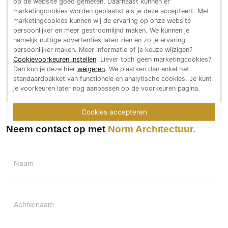
op de website goed gemeten. Daarnaast kunnen er
Social media
PVC vloeren
marketingcookies worden geplaatst als je deze accepteert. Met
marketingcookies kunnen wij de ervaring op onze website
Gietvloeren
persoonlijker en meer gestroomlijnd maken. We kunnen je
Houten vloeren
namelijk nuttige advertenties laten zien en zo je ervaring
persoonlijker maken. Meer informatie of je keuze wijzigen?
Natuursteen en keramiek vloeren
Meer over Norm Architectuur
Cookievoorkeuren instellen
. Liever toch geen marketingcookies?
Dan kun je deze hier
weigeren
. We plaatsen dan enkel het
Vloerkleden
Meer projecten van Norm Architectuur
standaardpakket van functionele en analytische cookies. Je kunt
je voorkeuren later nog aanpassen op de voorkeuren pagina.
Afwerking
Wandafwerking
Cookies accepteren
Beton Ciré
Neem contact op met
Norm Architectuur
Behang / Wandtextiel
Natuursteen en keramiek
Naam
Leer
Schilderwerk
Stucwerk
Achternaam
Spuitwerk