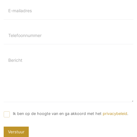
Technologie
E-mailadres
Audio/Video
Thuisbioscoop
Domotica
Telefoonnummer
Mirror TV
Fitnessapparatuur
Wifi
Bericht
Overig
Aannemers Interieur
Akoestiek
Binnenzwembaden
Wellness
Ik ben op de hoogte van en ga akkoord met het
privacybeleid
.
Wijnkelder en wijnkasten
Verstuur