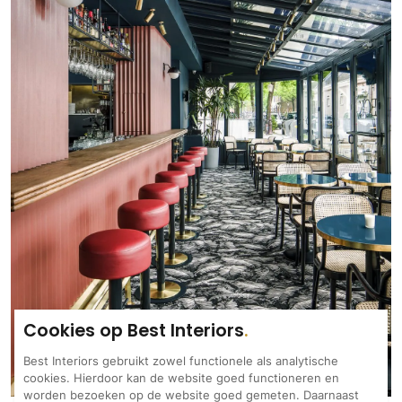
Technologie
Audio/Video
Thuisbioscoop
Domotica
Mirror TV
Fitnessapparatuur
Wifi
Overig
Aannemers Interieur
Akoestiek
Binnenzwembaden
Wellness
Cookies op Best Interiors
Wijnkelder en wijnkasten
Best Interiors gebruikt zowel functionele als analytische
cookies. Hierdoor kan de website goed functioneren en
worden bezoeken op de website goed gemeten. Daarnaast