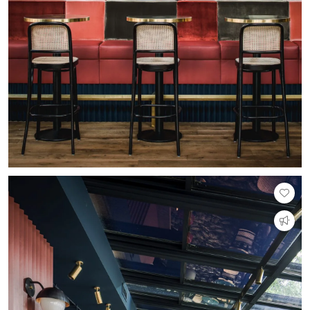
PVC vloeren
Gietvloeren
Houten vloeren
Natuursteen en keramiek vloeren
Vloerkleden
Afwerking
Wandafwerking
Beton Ciré
Behang / Wandtextiel
Natuursteen en keramiek
Leer
Schilderwerk
Stucwerk
Spuitwerk