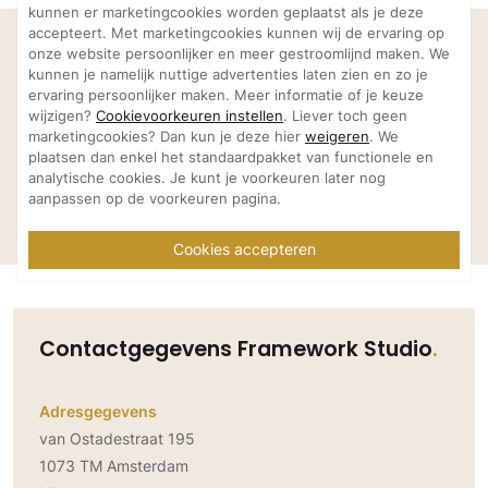
kunnen er marketingcookies worden geplaatst als je deze
accepteert. Met marketingcookies kunnen wij de ervaring op
Laat je inspireren
onze website persoonlijker en meer gestroomlijnd maken. We
Bekijk meer projecten van
kunnen je namelijk nuttige advertenties laten zien en zo je
ervaring persoonlijker maken. Meer informatie of je keuze
Framework Studio
wijzigen?
Cookievoorkeuren instellen
. Liever toch geen
marketingcookies? Dan kun je deze hier
weigeren
. We
plaatsen dan enkel het standaardpakket van functionele en
analytische cookies. Je kunt je voorkeuren later nog
aanpassen op de voorkeuren pagina.
Pauw Amsterdam
George M
Framework Studio
Framework Studio
Cookies accepteren
Contactgegevens Framework Studio
Adresgegevens
van Ostadestraat 195
1073 TM Amsterdam