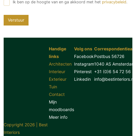
Ik ben op de hoogte van en ga akkoord met het
privacybeleid
.
Verstuur
Handige
Volg ons
Correspondentiead
links
Facebook
Postbus 56726
Architecten
Instagram
1040 AS Amsterdam
Interieur
Pinterest
+31 (0)6 54 72 56 8
Exterieur
Linkedin
info@bestinteriors.nl
Tuin
Contact
Mijn
moodboards
Meer info
Copyright 2026 | Best
Interiors