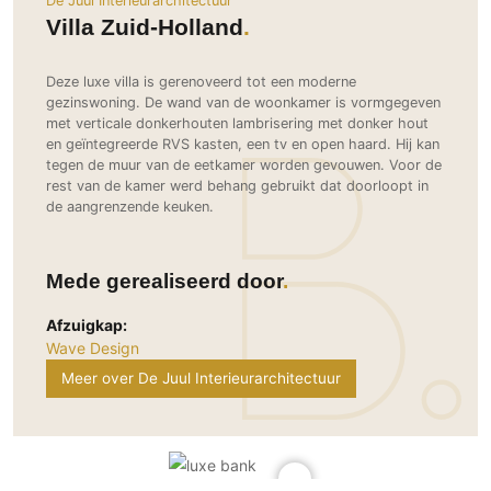
De Juul Interieurarchitectuur
Ramen
Woondecoratie
Tuinmeubelen
Kinderkamer
Villa Zuid-Holland
Buitendeuren
Tuinverlichting
Serre/Veranda
Inrichting
Deursystemen
Slaapkamer
Deze luxe villa is gerenoveerd tot een moderne
Omheining
gezinswoning. De wand van de woonkamer is vormgegeven
Roomdividers
Glazen wandsystemen
Thuisbioscoop
met verticale donkerhouten lambrisering met donker hout
Bedden
Vouwwanden
Hekwerken en poorten
en geïntegreerde RVS kasten, een tv en open haard. Hij kan
Toilet
tegen de muur van de eetkamer worden gevouwen. Voor de
Meubels
Garagedeuren
Wellness
rest van de kamer werd behang gebruikt dat doorloopt in
Zwemmen
Verlichting
de aangrenzende keuken.
Werkkamer
Zonwering
Zwembad en zwemvijver
Haarden
Wijnkelder
Zonwering
Tuin wellness
Glas
Woonkamer
Mede gerealiseerd door
Buitenshutters
Interieurbouw
Vloer
Afzuigkap:
Buitenkijken
Trappen
Overig
Buitenvloeren
Wave Design
Bijgebouw / Poolhouse
Autolift
Houten buitenvloeren
Meer over De Juul Interieurarchitectuur
Keuken
Terrasoverkapping
3D visualisaties
Natuursteen en keramiek
Keukens
Tuin
buitenvloeren
Keukenapparatuur
Villa
Vlonders
Gevel
Keukenbladen
Zwembad