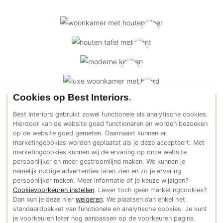
PVC vloeren
Gietvloeren
Houten vloeren
Natuursteen en keramiek vloeren
Vloerkleden
Afwerking
Cookies op Best Interiors
Wandafwerking
Contactgegevens De Juul
Best Interiors gebruikt zowel functionele als analytische cookies.
Beton Ciré
Hierdoor kan de website goed functioneren en worden bezoeken
Interieurarchitectuur
op de website goed gemeten. Daarnaast kunnen er
Behang / Wandtextiel
marketingcookies worden geplaatst als je deze accepteert. Met
Natuursteen en keramiek
marketingcookies kunnen wij de ervaring op onze website
Adresgegevens
persoonlijker en meer gestroomlijnd maken. We kunnen je
Leer
Oscar Mendliklaan 9
namelijk nuttige advertenties laten zien en zo je ervaring
Schilderwerk
2111AS Aerdenhout
persoonlijker maken. Meer informatie of je keuze wijzigen?
Cookievoorkeuren instellen
. Liever toch geen marketingcookies?
NL
Stucwerk
Dan kun je deze hier
weigeren
. We plaatsen dan enkel het
Bereikbaar via
Spuitwerk
standaardpakket van functionele en analytische cookies. Je kunt
+31 (0)6 41366599
je voorkeuren later nog aanpassen op de voorkeuren pagina.