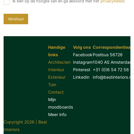
Ik ben op de hoogte van en ga akkoord met het
privacybeleid
.
Verstuur
Handige
Volg ons
Correspondentiead
links
Facebook
Postbus 56726
Architecten
Instagram
1040 AS Amsterdam
Interieur
Pinterest
+31 (0)6 54 72 56 8
Exterieur
Linkedin
info@bestinteriors.nl
Tuin
Contact
Mijn
moodboards
Meer info
Copyright 2026 | Best
Interiors