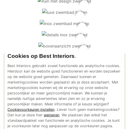
PVC vloeren
Gietvloeren
Houten vloeren
Natuursteen en keramiek vloeren
Vloerkleden
Afwerking
Cookies op Best Interiors
Wandafwerking
Contactgegevens Nouv'eau Inox
Best Interiors gebruikt zowel functionele als analytische cookies.
Beton Ciré
Hierdoor kan de website goed functioneren en worden bezoeken
Zwembaden
op de website goed gemeten. Daarnaast kunnen er
Behang / Wandtextiel
marketingcookies worden geplaatst als je deze accepteert. Met
Natuursteen en keramiek
marketingcookies kunnen wij de ervaring op onze website
Adresgegevens
persoonlijker en meer gestroomlijnd maken. We kunnen je
Leer
Krommestraat 4
namelijk nuttige advertenties laten zien en zo je ervaring
9800 Astene
Schilderwerk
persoonlijker maken. Meer informatie of je keuze wijzigen?
Cookievoorkeuren instellen
. Liever toch geen marketingcookies?
BE
Stucwerk
Dan kun je deze hier
weigeren
. We plaatsen dan enkel het
Bereikbaar via
standaardpakket van functionele en analytische cookies. Je kunt
Spuitwerk
+32 (0)9 2779194
je voorkeuren later nog aanpassen op de voorkeuren pagina.