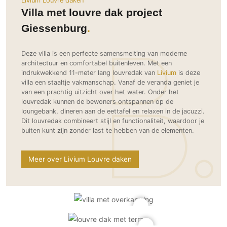
Livium Louvre daken
Ramen
Woondecoratie
Tuinmeubelen
Kinderkamer
Villa met louvre dak project
Buitendeuren
Tuinverlichting
Serre/Veranda
Giessenburg
Inrichting
Deursystemen
Slaapkamer
Omheining
Roomdividers
Glazen wandsystemen
Thuisbioscoop
Deze villa is een perfecte samensmelting van moderne
Bedden
Vouwwanden
Hekwerken en poorten
architectuur en comfortabel buitenleven. Met een
Toilet
indrukwekkend 11-meter lang louvredak van
Livium
is deze
Meubels
Garagedeuren
Wellness
villa een staaltje vakmanschap. Vanaf de veranda geniet je
Zwemmen
van een prachtig uitzicht over het water. Onder het
Verlichting
Werkkamer
louvredak kunnen de bewoners ontspannen op de
Zonwering
Zwembad en zwemvijver
Haarden
Wijnkelder
loungebank, dineren aan de eettafel en relaxen in de jacuzzi.
Zonwering
Tuin wellness
Dit louvredak combineert stijl en functionaliteit, waardoor je
Glas
Woonkamer
buiten kunt zijn zonder last te hebben van de elementen.
Buitenshutters
Interieurbouw
Vloer
Buitenkijken
Trappen
Overig
Buitenvloeren
Meer over Livium Louvre daken
Bijgebouw / Poolhouse
Autolift
Houten buitenvloeren
Keuken
Terrasoverkapping
3D visualisaties
Natuursteen en keramiek
Keukens
Tuin
buitenvloeren
Keukenapparatuur
Villa
Vlonders
Gevel
Keukenbladen
Zwembad