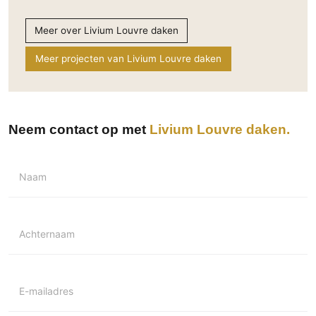
Technologie
Meer over Livium Louvre daken
Audio/Video
Thuisbioscoop
Meer projecten van Livium Louvre daken
Domotica
Mirror TV
Fitnessapparatuur
Neem contact op met
Livium Louvre daken
Wifi
Overig
Naam
Aannemers Interieur
Akoestiek
Achternaam
Binnenzwembaden
Wellness
Wijnkelder en wijnkasten
E-mailadres