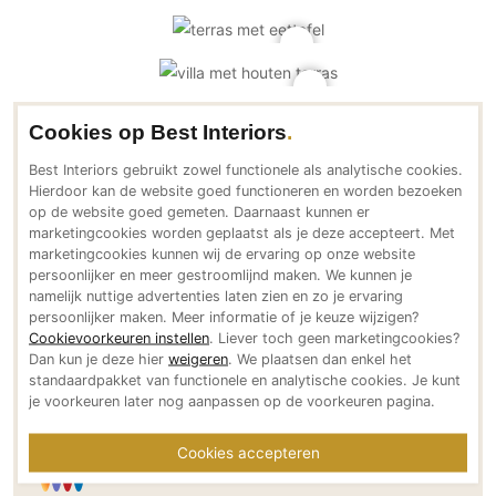
PVC vloeren
Gietvloeren
Houten vloeren
Natuursteen en keramiek vloeren
Cookies op Best Interiors
Contactgegevens Livium Louvre daken
Vloerkleden
Best Interiors gebruikt zowel functionele als analytische cookies.
Hierdoor kan de website goed functioneren en worden bezoeken
Afwerking
Adresgegevens
op de website goed gemeten. Daarnaast kunnen er
marketingcookies worden geplaatst als je deze accepteert. Met
Oosterveldsingel 21
Wandafwerking
marketingcookies kunnen wij de ervaring op onze website
7558 PJ Hengelo (O)
Beton Ciré
persoonlijker en meer gestroomlijnd maken. We kunnen je
NL
namelijk nuttige advertenties laten zien en zo je ervaring
Behang / Wandtextiel
Bereikbaar via
persoonlijker maken. Meer informatie of je keuze wijzigen?
Natuursteen en keramiek
Cookievoorkeuren instellen
. Liever toch geen marketingcookies?
+31 (0)74 303 37 77
Dan kun je deze hier
weigeren
. We plaatsen dan enkel het
Leer
info@livium.nl
standaardpakket van functionele en analytische cookies. Je kunt
livium.nl
Schilderwerk
je voorkeuren later nog aanpassen op de voorkeuren pagina.
Social media
Stucwerk
Cookies accepteren
Spuitwerk