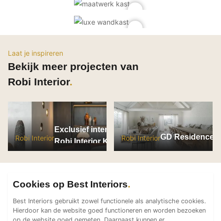
PVC vloeren
Gietvloeren
Houten vloeren
Natuursteen en keramiek vloeren
Laat je inspireren
Bekijk meer projecten van
Vloerkleden
Robi Interior
Afwerking
Wandafwerking
Beton Ciré
Exclusief interieur
Behang / Wandtextiel
GD Residence
Robi Interior
Robi Interior
Robi Interior Knokke
Natuursteen en keramiek
Leer
Schilderwerk
Cookies op Best Interiors
Stucwerk
Best Interiors gebruikt zowel functionele als analytische cookies.
Spuitwerk
Hierdoor kan de website goed functioneren en worden bezoeken
op de website goed gemeten. Daarnaast kunnen er