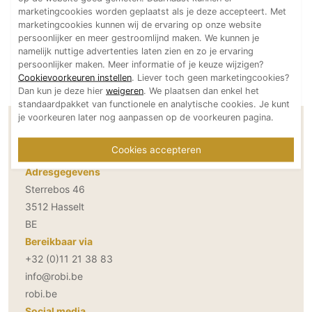
marketingcookies worden geplaatst als je deze accepteert. Met
Technologie
marketingcookies kunnen wij de ervaring op onze website
Audio/Video
persoonlijker en meer gestroomlijnd maken. We kunnen je
namelijk nuttige advertenties laten zien en zo je ervaring
Thuisbioscoop
persoonlijker maken. Meer informatie of je keuze wijzigen?
Domotica
Cookievoorkeuren instellen
. Liever toch geen marketingcookies?
Dan kun je deze hier
weigeren
. We plaatsen dan enkel het
Mirror TV
standaardpakket van functionele en analytische cookies. Je kunt
Fitnessapparatuur
je voorkeuren later nog aanpassen op de voorkeuren pagina.
Contactgegevens Robi Interior
Wifi
Cookies accepteren
Overig
Adresgegevens
Sterrebos 46
Aannemers Interieur
3512 Hasselt
Akoestiek
BE
Binnenzwembaden
Bereikbaar via
Wellness
+32 (0)11 21 38 83
Wijnkelder en wijnkasten
info@robi.be
robi.be
Social media