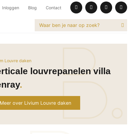
Inloggen
Blog
Contact
um Louvre daken
rticale louvrepanelen villa
enray
Meer over Livium Louvre daken