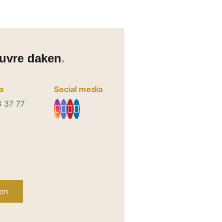
uvre daken
a
Social media
3 37 77
ken