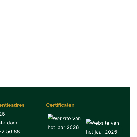
ntieadres
Certificaten
26
sterdam
72 56 88