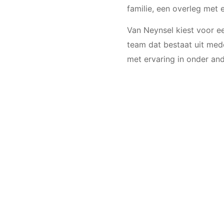
familie, een overleg met 
Van Neynsel kiest voor 
team dat bestaat uit me
met ervaring in onder and
samen met verpleegkundi
Sociale Benadering Demen
Er is geen receptie in Zu
gewoon niet in de sfeer 
medewerkers gemaakt. Me
medewerker als dat nodig
Het zorggebouw is gesit
uit twee verdiepingen m
uit elf studio’s en een 
kleurbeeld gekregen zod