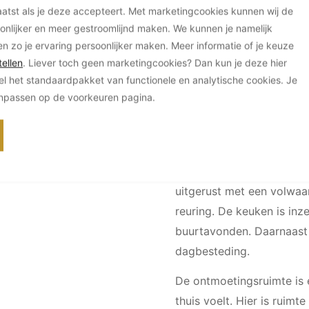
Van Neynsel draagt zorg 
tst als je deze accepteert. Met marketingcookies kunnen wij de
zijn Zuiderschans is voll
derschans
onlijker en meer gestroomlijnd maken. We kunnen je namelijk
ook voor mensen met de
en zo je ervaring persoonlijker maken. Meer informatie of je keuze
ellen
. Liever toch geen marketingcookies? Dan kun je deze hier
De doelgroep is 65-plus
el het standaardpakket van functionele en analytische cookies. Je
en zogenaamde buurtverbi
anpassen op de voorkeuren pagina.
bevinden zich de appart
achterzijde is het zorgge
ontmoetingsruimte is lett
appartementencomplex, z
uitgerust met een volwaa
reuring. De keuken is inz
buurtavonden. Daarnaast 
dagbesteding.
De ontmoetingsruimte is 
thuis voelt. Hier is ruim