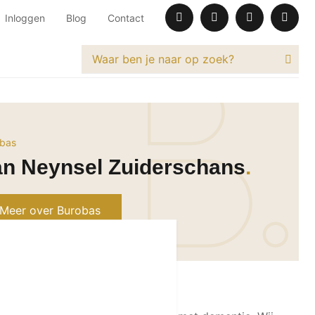
Inloggen
Blog
Contact
bas
an Neynsel Zuiderschans
Meer over Burobas