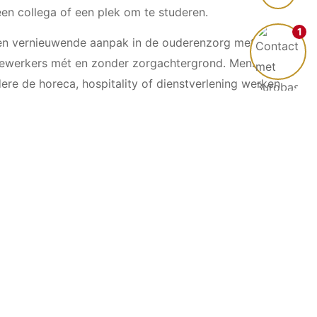
een collega of een plek om te studeren.
1
een vernieuwende aanpak in de ouderenzorg met een
dewerkers mét en zonder zorgachtergrond. Mensen
ere de horeca, hospitality of dienstverlening werken
gen en verzorgenden volgens het principe van de
tie.
iderschans. Dit is een bewuste keuze. Het past
van wonen. Wel zijn er aanlandplekken voor
nsen met een vraag kunnen terecht bij een
 is.
ueerd rondom een binnentuin. Het gebouw bestaat
et elk twee woongroepen. Elke woongroep bestaat
huiskamer. De woongroepen hebben ieder een eigen
at bewoners hun eigen woning kunnen herkennen.