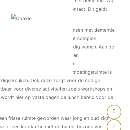
voor de 44 studio’s voor mensen met dementie. Wij
edig ingericht op het maken van contact. Dit geldt
mentie.
sers met en zonder zorgvraag, mensen met dementie
nders. Aan de straatzijde van het complex
ementen voor mensen die zelfstandig wonen. Aan de
deelte gesitueerd. De tussengelegen
erlijk de verbindende factor tussen
orggedeelte en de buurt. De ontmoetingsruimte is
rdige keuken. Ook deze zorgt voor de nodige
etbaar voor diverse activiteiten zoals workshops en
wordt hier op vaste dagen de lunch bereid voor de
een frisse ruimte geworden waar jong en oud zich
te voor een kop koffie met de buren, bezoek van