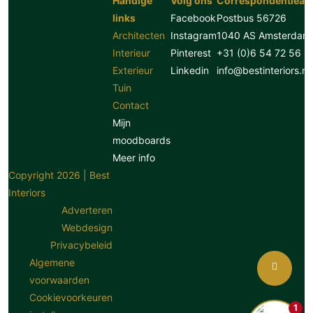
Handige
Volg ons
Correspondentiead
links
Facebook
Postbus 56726
Architecten
Instagram
1040 AS Amsterdam
Interieur
Pinterest
+31 (0)6 54 72 56 8
Exterieur
Linkedin
info@bestinteriors.nl
Tuin
Contact
Mijn
moodboards
Meer info
Copyright 2026 | Best
Interiors
Adverteren
Webdesign
Privacybeleid
Algemene
voorwaarden
Cookievoorkeuren
1