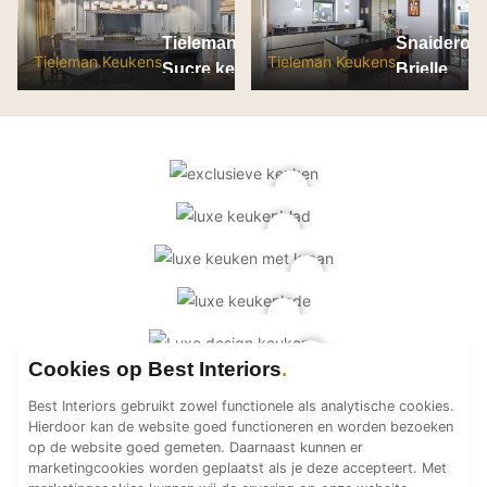
PVC vloeren
Tieleman Maison
Snaidero V
Gietvloeren
Tieleman Keukens
Tieleman Keukens
Sucre keuken: model
Brielle
Houten vloeren
Long Island en
Natuursteen en keramiek vloeren
Fairmont
Vloerkleden
Afwerking
Wandafwerking
Beton Ciré
Behang / Wandtextiel
Natuursteen en keramiek
Leer
Cookies op Best Interiors
Schilderwerk
Best Interiors gebruikt zowel functionele als analytische cookies.
Stucwerk
Hierdoor kan de website goed functioneren en worden bezoeken
op de website goed gemeten. Daarnaast kunnen er
Spuitwerk
marketingcookies worden geplaatst als je deze accepteert. Met