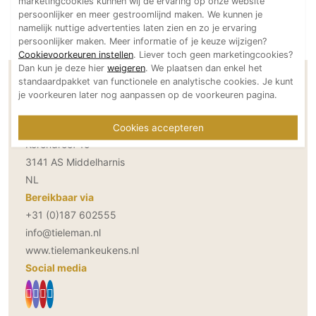
marketingcookies kunnen wij de ervaring op onze website
Technologie
persoonlijker en meer gestroomlijnd maken. We kunnen je
namelijk nuttige advertenties laten zien en zo je ervaring
Audio/Video
persoonlijker maken. Meer informatie of je keuze wijzigen?
Cookievoorkeuren instellen
. Liever toch geen marketingcookies?
Thuisbioscoop
Dan kun je deze hier
weigeren
. We plaatsen dan enkel het
Domotica
standaardpakket van functionele en analytische cookies. Je kunt
Contactgegevens Tieleman Keukens
je voorkeuren later nog aanpassen op de voorkeuren pagina.
Mirror TV
Fitnessapparatuur
Adresgegevens
Cookies accepteren
Wifi
Korendreef 15
3141 AS Middelharnis
Overig
NL
Aannemers Interieur
Bereikbaar via
+31 (0)187 602555
Akoestiek
info@tieleman.nl
Binnenzwembaden
www.tielemankeukens.nl
Wellness
Social media
Wijnkelder en wijnkasten