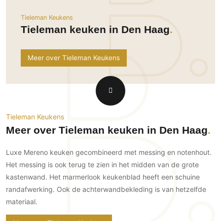
Ramen
Woondecoratie
Tuinmeubelen
Kinderkamer
Tieleman Keukens
Buitendeuren
Tuinverlichting
Serre/Veranda
Tieleman keuken in Den Haag
Inrichting
Deursystemen
Slaapkamer
Omheining
Roomdividers
Glazen wandsystemen
Thuisbioscoop
Meer over Tieleman Keukens
Bedden
Vouwwanden
Hekwerken en poorten
Toilet
Meubels
Garagedeuren
Wellness
Zwemmen
Verlichting
Werkkamer
Zonwering
Zwembad en zwemvijver
Haarden
Wijnkelder
Zonwering
Tuin wellness
Tieleman Keukens
Glas
Woonkamer
Meer over Tieleman keuken in Den Haag
Buitenshutters
Interieurbouw
Vloer
Buitenkijken
Trappen
Luxe Mereno keuken gecombineerd met messing en notenhout.
Overig
Buitenvloeren
Bijgebouw / Poolhouse
Het messing is ook terug te zien in het midden van de grote
Autolift
Houten buitenvloeren
Keuken
Terrasoverkapping
kastenwand. Het marmerlook keukenblad heeft een schuine
3D visualisaties
Natuursteen en keramiek
Keukens
randafwerking. Ook de achterwandbekleding is van hetzelfde
Tuin
buitenvloeren
Keukenapparatuur
materiaal.
Villa
Vlonders
Gevel
Keukenbladen
Zwembad