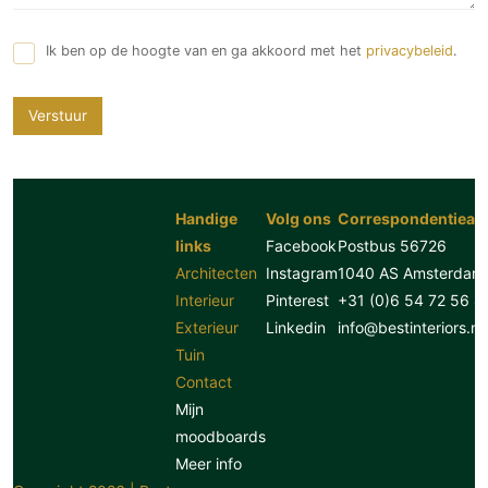
Ik ben op de hoogte van en ga akkoord met het
privacybeleid
.
Verstuur
Handige
Volg ons
Correspondentiead
links
Facebook
Postbus 56726
Architecten
Instagram
1040 AS Amsterdam
Interieur
Pinterest
+31 (0)6 54 72 56 8
Exterieur
Linkedin
info@bestinteriors.nl
Tuin
Contact
Mijn
moodboards
Meer info