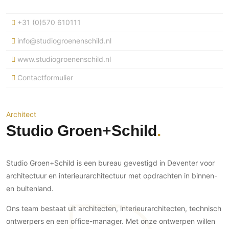
Ramen
Woondecoratie
Tuinmeubelen
Kinderkamer
Buitendeuren
+31 (0)570 610111
Tuinverlichting
Serre/Veranda
Inrichting
Deursystemen
Slaapkamer
info@studiogroenenschild.nl
Omheining
Roomdividers
Glazen wandsystemen
Thuisbioscoop
www.studiogroenenschild.nl
Bedden
Vouwwanden
Hekwerken en poorten
Toilet
Contactformulier
Meubels
Garagedeuren
Wellness
Zwemmen
Verlichting
Werkkamer
Zonwering
Zwembad en zwemvijver
Haarden
Wijnkelder
Architect
Zonwering
Tuin wellness
Glas
Studio Groen+Schild
Woonkamer
Buitenshutters
Interieurbouw
Vloer
Buitenkijken
Trappen
Overig
Buitenvloeren
Studio Groen+Schild is een bureau gevestigd in Deventer voor
Bijgebouw / Poolhouse
Autolift
Houten buitenvloeren
architectuur en interieurarchitectuur met opdrachten in binnen-
Keuken
Terrasoverkapping
en buitenland.
3D visualisaties
Natuursteen en keramiek
Keukens
Tuin
buitenvloeren
Ons team bestaat uit architecten, interieurarchitecten, technisch
Keukenapparatuur
Villa
Vlonders
Gevel
ontwerpers en een office-manager. Met onze ontwerpen willen
Keukenbladen
Zwembad