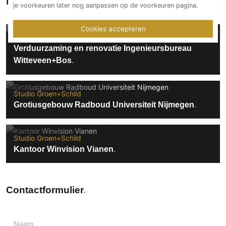
Projecten van Studio Groen+Schild
je voorkeuren later nog aanpassen op de voorkeuren pagina.
Technologie
Audio/Video
Cookies accepteren
Studio Groen+Schild
Thuisbioscoop
Verduurzaming en renovatie Ingenieursbureau
Domotica
Witteveen+Bos
Mirror TV
Fitnessapparatuur
Studio Groen+Schild
Wifi
Grotiusgebouw Radboud Universiteit Nijmegen
Overig
Studio Groen+Schild
Aannemers Interieur
Kantoor Winvision Vianen
Akoestiek
Binnenzwembaden
Wellness
Contactformulier
Wijnkelder en wijnkasten
Naam