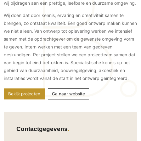
Gevelbekleding
wij bijdragen aan een prettige, leefbare en duurzame omgeving.
Zonwering
Keukenaccessoires
Gevelstenen
Zakelijk
Keukenkranen
Zonwering buiten
Wij doen dat door kennis, ervaring en creativiteit samen te
Houten gevelbekleding
brengen, zo ontstaat kwaliteit. Een goed ontwerp maken kunnen
Horeca
Stucwerk
Ramen en deuren
we niet alleen. Van ontwerp tot oplevering werken we intensief
Kantoor
Schilderwerk buiten
samen met de opdrachtgever om de gewenste omgeving vorm
Binnendeuren
te geven. Intern werken met een team van gedreven
Aluminium deuren
deskundigen. Per project stellen we een projectteam samen dat
Houten deuren
van begin tot eind betrokken is. Specialistische kennis op het
Stalen deuren
gebied van duurzaamheid, bouwregelgeving, akoestiek en
Systeemwanden
installaties wordt vanaf de start in het ontwerp geïntegreerd.
Deurbeslag
Bekijk projecten
Ga naar website
Raambeslag
Meubelbeslag
Vloer
Contactgegevens
Vloeren
Beton Ciré vloeren