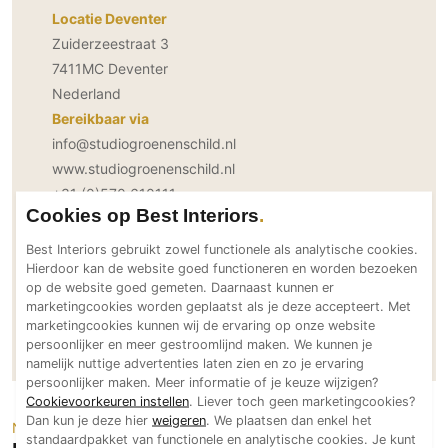
Locatie Deventer
PVC vloeren
Zuiderzeestraat 3
Gietvloeren
7411MC Deventer
Houten vloeren
Nederland
Natuursteen en keramiek vloeren
Bereikbaar via
Vloerkleden
info@studiogroenenschild.nl
www.studiogroenenschild.nl
Afwerking
+31 (0)570 610111
Cookies op Best Interiors
Wandafwerking
Social Media
Beton Ciré
Best Interiors gebruikt zowel functionele als analytische cookies.
Hierdoor kan de website goed functioneren en worden bezoeken
Behang / Wandtextiel
op de website goed gemeten. Daarnaast kunnen er
Natuursteen en keramiek
marketingcookies worden geplaatst als je deze accepteert. Met
Neem direct contact op
marketingcookies kunnen wij de ervaring op onze website
Leer
persoonlijker en meer gestroomlijnd maken. We kunnen je
Schilderwerk
namelijk nuttige advertenties laten zien en zo je ervaring
persoonlijker maken. Meer informatie of je keuze wijzigen?
Stucwerk
Cookievoorkeuren instellen
. Liever toch geen marketingcookies?
Spuitwerk
Dan kun je deze hier
weigeren
. We plaatsen dan enkel het
Neem een kijkje
standaardpakket van functionele en analytische cookies. Je kunt