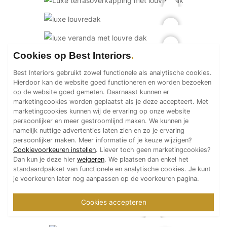
Technologie
Audio/Video
Thuisbioscoop
Cookies op Best Interiors
Domotica
Mirror TV
Best Interiors gebruikt zowel functionele als analytische cookies.
Hierdoor kan de website goed functioneren en worden bezoeken
Fitnessapparatuur
op de website goed gemeten. Daarnaast kunnen er
Wifi
marketingcookies worden geplaatst als je deze accepteert. Met
marketingcookies kunnen wij de ervaring op onze website
persoonlijker en meer gestroomlijnd maken. We kunnen je
Overig
namelijk nuttige advertenties laten zien en zo je ervaring
Aannemers Interieur
persoonlijker maken. Meer informatie of je keuze wijzigen?
Cookievoorkeuren instellen
. Liever toch geen marketingcookies?
Akoestiek
Dan kun je deze hier
weigeren
. We plaatsen dan enkel het
standaardpakket van functionele en analytische cookies. Je kunt
Binnenzwembaden
je voorkeuren later nog aanpassen op de voorkeuren pagina.
Wellness
Wijnkelder en wijnkasten
Cookies accepteren