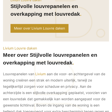
Livium Louvre daken
Ramen
Woondecoratie
Tuinmeubelen
Kinderkamer
Stijlvolle louvrepanelen en
Buitendeuren
Tuinverlichting
Serre/Veranda
overkapping met louvredak
Inrichting
Deursystemen
Slaapkamer
Omheining
Roomdividers
Glazen wandsystemen
Thuisbioscoop
Meer over Livium Louvre daken
Bedden
Vouwwanden
Hekwerken en poorten
Toilet
Meubels
Garagedeuren
Wellness
Zwemmen
Verlichting
Werkkamer
Livium Louvre daken
Zonwering
Zwembad en zwemvijver
Haarden
Meer over Stijlvolle louvrepanelen en
Wijnkelder
Zonwering
Tuin wellness
Glas
overkapping met louvredak
Woonkamer
Buitenshutters
Interieurbouw
Vloer
Louvrepanelen van
Livium
aan de voor- en achtergevel van de
Buitenkijken
Trappen
Overig
Buitenvloeren
woning creëren een strak en modern uiterlijk, terwijl ze
Bijgebouw / Poolhouse
Autolift
Houten buitenvloeren
tegelijkertijd zorgen voor schaduw en privacy. Aan de
Keuken
Terrasoverkapping
achterzijde is een stijlvolle overkapping geplaatst, voorzien van
3D visualisaties
Natuursteen en keramiek
Keukens
Tuin
buitenvloeren
een louvredak dat gemakkelijk kan worden aangepast voor de
Keukenapparatuur
Villa
Vlonders
Gevel
gewenste lichtinval. Boven de ingang van de woning is een
Keukenbladen
Zwembad
hellend dak toegevoegd voor extra bescherming tegen regen en