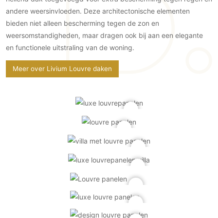
Gevelbekleding
Zonwering
Keukenaccessoires
andere weersinvloeden. Deze architectonische elementen
Gevelstenen
Zakelijk
Keukenkranen
Zonwering buiten
bieden niet alleen bescherming tegen de zon en
Houten gevelbekleding
weersomstandigheden, maar dragen ook bij aan een elegante
Horeca
Stucwerk
Ramen en deuren
en functionele uitstraling van de woning.
Kantoor
Schilderwerk buiten
Binnendeuren
Meer over Livium Louvre daken
Aluminium deuren
Houten deuren
Stalen deuren
Systeemwanden
Deurbeslag
Raambeslag
Meubelbeslag
Vloer
Vloeren
Beton Ciré vloeren