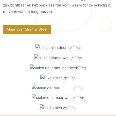
Gevelbekleding
Zonwering
Keukenaccessoires
zijn zichtbaar en hebben dezelfde vorm waardoor ze volledig bij
Gevelstenen
Zakelijk
de vorm van de toog passen.
Keukenkranen
Zonwering buiten
Houten gevelbekleding
Horeca
Stucwerk
Ramen en deuren
Kantoor
Meer over Minimal Steel
Schilderwerk buiten
Binnendeuren
Aluminium deuren
Houten deuren
Stalen deuren
Systeemwanden
Deurbeslag
Raambeslag
Meubelbeslag
Vloer
Vloeren
Beton Ciré vloeren