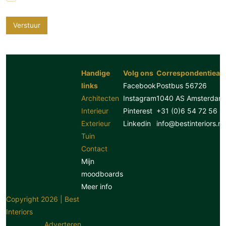
Verstuur
Handige
Volg ons
Correspondentiead
links
Facebook
Postbus 56726
Architecten
Instagram
1040 AS Amsterdam
Interieur
Pinterest
+31 (0)6 54 72 56 8
Exterieur
Linkedin
info@bestinteriors.nl
Tuin
Contact
Mijn
moodboards
Meer info
Copyright 2026 | Best
Interiors
Adverteren