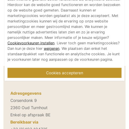
Hierdoor kan de website goed functioneren en worden bezoeken
Technologie
op de website goed gemeten. Daarnaast kunnen er
Audio/Video
marketingcookies worden geplaatst als je deze accepteert. Met
marketingcookies kunnen wij de ervaring op onze website
Thuisbioscoop
persoonlijker en meer gestroomlijnd maken. We kunnen je
Domotica
namelijk nuttige advertenties laten zien en zo je ervaring
persoonlijker maken. Meer informatie of je keuze wijzigen?
Mirror TV
Cookievoorkeuren instellen
. Liever toch geen marketingcookies?
Fitnessapparatuur
Dan kun je deze hier
weigeren
. We plaatsen dan enkel het
standaardpakket van functionele en analytische cookies. Je kunt
Wifi
je voorkeuren later nog aanpassen op de voorkeuren pagina.
Overig
Cookies accepteren
Contactgegevens Minimal Steel
Aannemers Interieur
Akoestiek
Adresgegevens
Binnenzwembaden
Corsendonk 9
Wellness
2360 Oud Turnhout
Wijnkelder en wijnkasten
Enkel op afspraak BE
Bereikbaar via