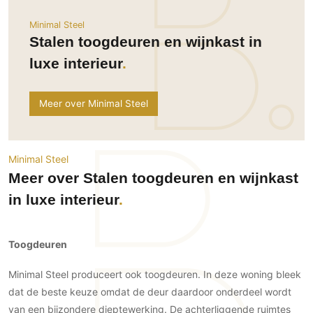
Ramen
Woondecoratie
Tuinmeubelen
Kinderkamer
Minimal Steel
Buitendeuren
Tuinverlichting
Serre/Veranda
Stalen toogdeuren en wijnkast in
Inrichting
Deursystemen
Slaapkamer
luxe interieur
Omheining
Roomdividers
Glazen wandsystemen
Thuisbioscoop
Bedden
Vouwwanden
Hekwerken en poorten
Toilet
Meer over Minimal Steel
Meubels
Garagedeuren
Wellness
Zwemmen
Verlichting
Werkkamer
Zonwering
Zwembad en zwemvijver
Haarden
Wijnkelder
Minimal Steel
Zonwering
Tuin wellness
Glas
Woonkamer
Meer over Stalen toogdeuren en wijnkast
Buitenshutters
Interieurbouw
Vloer
in luxe interieur
Buitenkijken
Trappen
Overig
Buitenvloeren
Bijgebouw / Poolhouse
Autolift
Houten buitenvloeren
Keuken
Toogdeuren
Terrasoverkapping
3D visualisaties
Natuursteen en keramiek
Keukens
Tuin
buitenvloeren
Minimal Steel produceert ook toogdeuren. In deze woning bleek
Keukenapparatuur
Villa
Vlonders
dat de beste keuze omdat de deur daardoor onderdeel wordt
Gevel
Keukenbladen
van een bijzondere dieptewerking. De achterliggende ruimtes
Zwembad