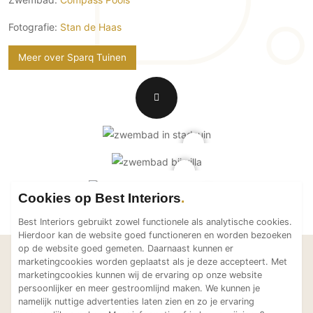
Technologie
Fotografie:
Stan de Haas
Audio/Video
Thuisbioscoop
Meer over Sparq Tuinen
Domotica
Mirror TV
Fitnessapparatuur
Wifi
Overig
Aannemers Interieur
Cookies op Best Interiors
Akoestiek
Best Interiors gebruikt zowel functionele als analytische cookies.
Binnenzwembaden
Hierdoor kan de website goed functioneren en worden bezoeken
op de website goed gemeten. Daarnaast kunnen er
Wellness
Laat je inspireren
marketingcookies worden geplaatst als je deze accepteert. Met
Wijnkelder en wijnkasten
marketingcookies kunnen wij de ervaring op onze website
Bekijk meer projecten van
persoonlijker en meer gestroomlijnd maken. We kunnen je
Sparq Tuinen
namelijk nuttige advertenties laten zien en zo je ervaring