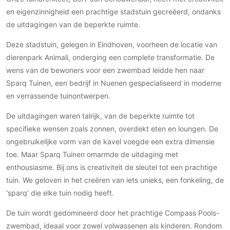
Gevelbekleding
Zonwering
Keukenaccessoires
en eigenzinnigheid een prachtige stadstuin gecreëerd, ondanks
Gevelstenen
Zakelijk
Keukenkranen
Zonwering buiten
de uitdagingen van de beperkte ruimte.
Houten gevelbekleding
Horeca
Deze stadstuin, gelegen in Eindhoven, voorheen de locatie van
Stucwerk
Ramen en deuren
Kantoor
dierenpark Animali, onderging een complete transformatie. De
Schilderwerk buiten
Binnendeuren
wens van de bewoners voor een zwembad leidde hen naar
Aluminium deuren
Sparq Tuinen, een bedrijf in Nuenen gespecialiseerd in moderne
Houten deuren
en verrassende tuinontwerpen.
Stalen deuren
De uitdagingen waren talrijk, van de beperkte ruimte tot
Systeemwanden
specifieke wensen zoals zonnen, overdekt eten en loungen. De
Deurbeslag
ongebruikelijke vorm van de kavel voegde een extra dimensie
toe. Maar Sparq Tuinen omarmde de uitdaging met
Raambeslag
enthousiasme. Bij ons is creativiteit de sleutel tot een prachtige
Meubelbeslag
tuin. We geloven in het creëren van iets unieks, een fonkeling, de
‘sparq’ die elke tuin nodig heeft.
Vloer
Vloeren
De tuin wordt gedomineerd door het prachtige Compass Pools-
Beton Ciré vloeren
zwembad, ideaal voor zowel volwassenen als kinderen. Rondom