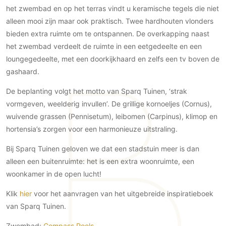
het zwembad en op het terras vindt u keramische tegels die niet
PVC vloeren
alleen mooi zijn maar ook praktisch. Twee hardhouten vlonders
Gietvloeren
bieden extra ruimte om te ontspannen. De overkapping naast
Houten vloeren
het zwembad verdeelt de ruimte in een eetgedeelte en een
Natuursteen en keramiek vloeren
loungegedeelte, met een doorkijkhaard en zelfs een tv boven de
Vloerkleden
gashaard.
De beplanting volgt het motto van Sparq Tuinen, ‘strak
Afwerking
vormgeven, weelderig invullen’. De grillige kornoeljes (Cornus),
Wandafwerking
wuivende grassen (Pennisetum), leibomen (Carpinus), klimop en
Beton Ciré
hortensia’s zorgen voor een harmonieuze uitstraling.
Behang / Wandtextiel
Bij Sparq Tuinen geloven we dat een stadstuin meer is dan
Natuursteen en keramiek
alleen een buitenruimte: het is een extra woonruimte, een
Leer
woonkamer in de open lucht!
Schilderwerk
Klik
hier
voor het aanvragen van het uitgebreide inspiratieboek
Stucwerk
van Sparq Tuinen.
Spuitwerk
Zwembad:
Compass Pools