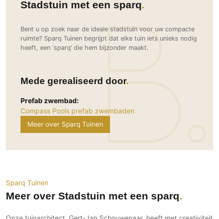
Stadstuin met een sparq
Ramen
Woondecoratie
Tuinmeubelen
Kinderkamer
Buitendeuren
Tuinverlichting
Serre/Veranda
Bent u op zoek naar de ideale stadstuin voor uw compacte
Inrichting
Deursystemen
Slaapkamer
ruimte? Sparq Tuinen begrijpt dat elke tuin iets unieks nodig
Omheining
Roomdividers
Glazen wandsystemen
heeft, een ‘sparq’ die hem bijzonder maakt.
Thuisbioscoop
Bedden
Vouwwanden
Hekwerken en poorten
Toilet
Meubels
Garagedeuren
Wellness
Mede gerealiseerd door
Zwemmen
Verlichting
Werkkamer
Zonwering
Zwembad en zwemvijver
Prefab zwembad:
Haarden
Wijnkelder
Compass Pools prefab zwembaden
Zonwering
Tuin wellness
Glas
Woonkamer
Meer over Sparq Tuinen
Buitenshutters
Interieurbouw
Vloer
Buitenkijken
Trappen
Overig
Buitenvloeren
Bijgebouw / Poolhouse
Autolift
Houten buitenvloeren
Keuken
Terrasoverkapping
3D visualisaties
Natuursteen en keramiek
Sparq Tuinen
Keukens
Tuin
buitenvloeren
Meer over Stadstuin met een sparq
Keukenapparatuur
Villa
Vlonders
Gevel
Keukenbladen
Zwembad
Onze tuinarchitect, Gert-Jan Schouwenaar, heeft met creativiteit