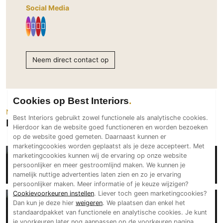
Social Media
PVC vloeren
Gietvloeren
Houten vloeren
Natuursteen en keramiek vloeren
Neem direct contact op
Vloerkleden
Afwerking
Cookies op Best Interiors
Wandafwerking
Neem een kijkje
Best Interiors gebruikt zowel functionele als analytische cookies.
Projecten van Sonnemans Trappen
Beton Ciré
Hierdoor kan de website goed functioneren en worden bezoeken
Behang / Wandtextiel
op de website goed gemeten. Daarnaast kunnen er
marketingcookies worden geplaatst als je deze accepteert. Met
Natuursteen en keramiek
marketingcookies kunnen wij de ervaring op onze website
Sonnemans Trappen
persoonlijker en meer gestroomlijnd maken. We kunnen je
Leer
Exclusieve witte trappen in design interieur
namelijk nuttige advertenties laten zien en zo je ervaring
Schilderwerk
persoonlijker maken. Meer informatie of je keuze wijzigen?
Cookievoorkeuren instellen
. Liever toch geen marketingcookies?
Stucwerk
Sonnemans Trappen
Dan kun je deze hier
weigeren
. We plaatsen dan enkel het
Spuitwerk
standaardpakket van functionele en analytische cookies. Je kunt
Massief eiken trap met gebogen spil in luxe
je voorkeuren later nog aanpassen op de voorkeuren pagina.