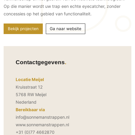
Gevelbekleding
Zonwering
Keukenaccessoires
Op die manier wordt uw trap een echte eyecatcher, zonder
Gevelstenen
Zakelijk
concessies op het gebied van functionaliteit.
Keukenkranen
Zonwering buiten
Houten gevelbekleding
Horeca
Stucwerk
Ramen en deuren
Bekijk projecten
Ga naar website
Kantoor
Schilderwerk buiten
Binnendeuren
Aluminium deuren
Houten deuren
Contactgegevens
Stalen deuren
Systeemwanden
Locatie Meijel
Deurbeslag
Kruisstraat 12
Raambeslag
5768 RW Meijel
Meubelbeslag
Nederland
Bereikbaar via
Vloer
info@sonnemanstrappen.nl
Vloeren
www.sonnemanstrappen.nl
+31 (0)77 4662870
Beton Ciré vloeren