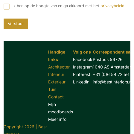
Ik ben op de hoogte van en ga akkoord met het
privacybeleid
.
Verstuur
Handige
Volg ons
Correspondentiead
links
Facebook
Postbus 56726
Architecten
Instagram
1040 AS Amsterdam
Interieur
Pinterest
+31 (0)6 54 72 56 8
Exterieur
Linkedin
info@bestinteriors.nl
Tuin
Contact
Mijn
moodboards
Meer info
Copyright 2026 | Best