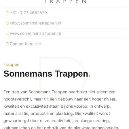
Ramen
Woondecoratie
Tuinmeubelen
Kinderkamer
Buitendeuren
+31 (0)77 4662870
Tuinverlichting
Serre/Veranda
Inrichting
Deursystemen
Slaapkamer
info@sonnemanstrappen.nl
Omheining
Roomdividers
Glazen wandsystemen
Thuisbioscoop
www.sonnemanstrappen.nl
Bedden
Vouwwanden
Hekwerken en poorten
Toilet
Contactformulier
Meubels
Garagedeuren
Wellness
Zwemmen
Verlichting
Werkkamer
Zonwering
Zwembad en zwemvijver
Haarden
Wijnkelder
Trappen
Zonwering
Tuin wellness
Glas
Sonnemans Trappen
Woonkamer
Buitenshutters
Interieurbouw
Vloer
Buitenkijken
Trappen
Overig
Buitenvloeren
Een trap van Sonnemans Trappen overbrugt niet alleen een
Bijgebouw / Poolhouse
Autolift
Houten buitenvloeren
hoogteverschil, maar tilt een gebouw naar een hoger niveau.
Keuken
Terrasoverkapping
Kwaliteit en exclusiviteit staan bij ons voorop. In ontwerp,
3D visualisaties
Natuursteen en keramiek
Keukens
Tuin
buitenvloeren
materialisatie, productie en plaatsing. Die kwaliteit wordt
Keukenapparatuur
Villa
Vlonders
gewaarborgd door onze creativiteit, jarenlange ervaring,
Gevel
Keukenbladen
vakmanschap en het gebruik van de nieuwste technologieën.
Zwembad