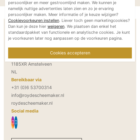
persoonlijker en meer gestroomlijnd maken. We kunnen je
Technologie
namelijk nuttige advertenties laten zien en zo je ervaring
persoonlijker maken. Meer informatie of je keuze wijzigen?
Audio/Video
Cookievoorkeuren instellen
. Liever toch geen marketingcookies?
Thuisbioscoop
Dan kun je deze hier
weigeren
. We plaatsen dan enkel het
Contactgegevens Roy de Scheemaker
standaardpakket van functionele en analytische cookies. Je kunt
Domotica
je voorkeuren later nog aanpassen op de voorkeuren pagina.
Mirror TV
Adresgegevens
Fitnessapparatuur
Cookies accepteren
Startbaan 6
Wifi
1185XR Amstelveen
NL
Overig
Bereikbaar via
Aannemers Interieur
+31 (0)6 53700314
info@roydescheemaker.nl
Akoestiek
roydescheemaker.nl
Binnenzwembaden
Social media
Wellness
Wijnkelder en wijnkasten