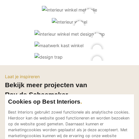
PVC vloeren
Gietvloeren
Houten vloeren
Natuursteen en keramiek vloeren
Vloerkleden
Afwerking
Wandafwerking
Beton Ciré
Laat je inspireren
Bekijk meer projecten van
Behang / Wandtextiel
Roy de Scheemaker
Natuursteen en keramiek
Cookies op Best Interiors
Leer
Schilderwerk
Best Interiors gebruikt zowel functionele als analytische cookies.
Hierdoor kan de website goed functioneren en worden bezoeken
Stucwerk
op de website goed gemeten. Daarnaast kunnen er
Stadsvilla Haarlem
Jaren '50 
marketingcookies worden geplaatst als je deze accepteert. Met
Roy de Scheemaker
Roy de Scheemaker
Spuitwerk
marketingcookies kunnen wij de ervaring op onze website