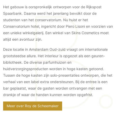
Gevelbekleding
Zonwering
Keukenaccessoires
Het gebouw is oorspronkelijk ontworpen voor de Rijkspost
Gevelstenen
Zakelijk
Keukenkranen
Zonwering buiten
Spaarbank. Daarna werd het jarenlang bevolkt door de
Houten gevelbekleding
studenten van het conservatorium. Nu huist er het
Horeca
Stucwerk
Ramen en deuren
Conservatorium hotel, ingericht door Piero Lisoni en voorzien van
Kantoor
Schilderwerk buiten
een unieke winkelgalerij. Een winkel van Skins Cosmetics moet
Binnendeuren
altijd een avontuur zijn.
Aluminium deuren
Houten deuren
Deze locatie in Amsterdam Oud-zuid vraagt om internationale
Stalen deuren
grootsteedse allure. Het interieur is opgezet als een geuren-
bibliotheek. De diverse parfumhuizen en
Systeemwanden
huidverzorgingsproducten worden in hoge kasten getoond.
Deurbeslag
Tussen de hoge kasten zijn solo-presentaties ontworpen, die het
Raambeslag
verhaal van een label extra ondersteunen. Bij de entree is een
Meubelbeslag
bar geplaatst, waar de gasten worden ontvangen met een
drankje of waar de handen kunnen worden opgefrist.
Vloer
Meer over Roy de Scheemaker
Vloeren
Beton Ciré vloeren