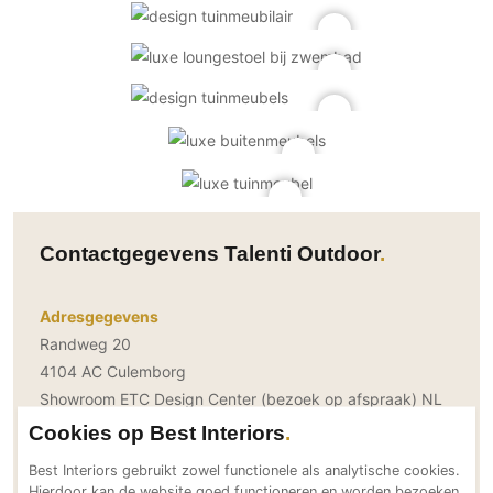
Gevelbekleding
Zonwering
Keukenaccessoires
Gevelstenen
Zakelijk
Keukenkranen
Zonwering buiten
Houten gevelbekleding
Horeca
Stucwerk
Ramen en deuren
Kantoor
Schilderwerk buiten
Binnendeuren
Aluminium deuren
Houten deuren
Stalen deuren
Contactgegevens Talenti Outdoor
Systeemwanden
Deurbeslag
Adresgegevens
Raambeslag
Randweg 20
Meubelbeslag
4104 AC Culemborg
Showroom ETC Design Center (bezoek op afspraak) NL
Vloer
Bereikbaar via
Cookies op Best Interiors
Vloeren
+31 (0)161 700201
Best Interiors gebruikt zowel functionele als analytische cookies.
info@talenti-outdoor.nl
Beton Ciré vloeren
Hierdoor kan de website goed functioneren en worden bezoeken