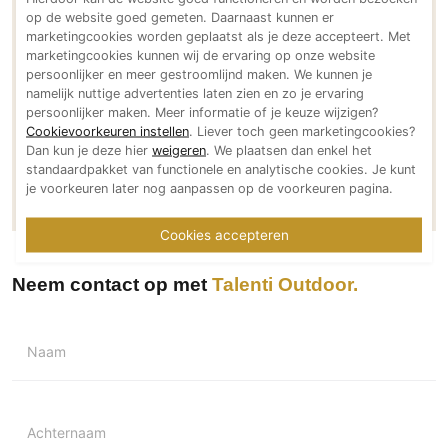
www.talenti-outdoor.nl
op de website goed gemeten. Daarnaast kunnen er
PVC vloeren
marketingcookies worden geplaatst als je deze accepteert. Met
Social media
Gietvloeren
marketingcookies kunnen wij de ervaring op onze website
persoonlijker en meer gestroomlijnd maken. We kunnen je
Houten vloeren
namelijk nuttige advertenties laten zien en zo je ervaring
Natuursteen en keramiek vloeren
persoonlijker maken. Meer informatie of je keuze wijzigen?
Cookievoorkeuren instellen
. Liever toch geen marketingcookies?
Vloerkleden
Meer over Talenti Outdoor
Dan kun je deze hier
weigeren
. We plaatsen dan enkel het
standaardpakket van functionele en analytische cookies. Je kunt
Meer projecten van Talenti Outdoor
Afwerking
je voorkeuren later nog aanpassen op de voorkeuren pagina.
Wandafwerking
Cookies accepteren
Beton Ciré
Behang / Wandtextiel
Neem contact op met
Talenti Outdoor
Natuursteen en keramiek
Leer
Naam
Schilderwerk
Stucwerk
Spuitwerk
Achternaam