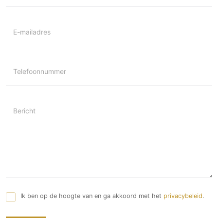
Technologie
Audio/Video
E-mailadres
Thuisbioscoop
Domotica
Mirror TV
Telefoonnummer
Fitnessapparatuur
Wifi
Bericht
Overig
Aannemers Interieur
Akoestiek
Binnenzwembaden
Wellness
Wijnkelder en wijnkasten
Ik ben op de hoogte van en ga akkoord met het
privacybeleid
.