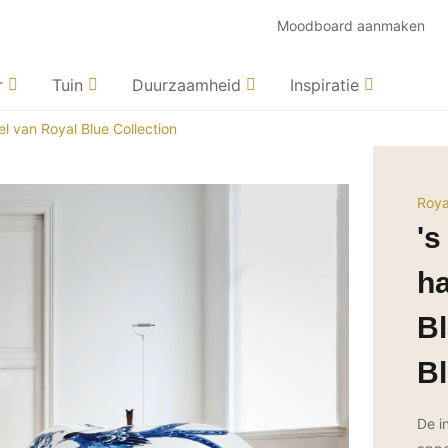
Moodboard aanmaken
r
Tuin
Duurzaamheid
Inspiratie
l van Royal Blue Collection
Roya
's
ha
Bl
Bl
De i