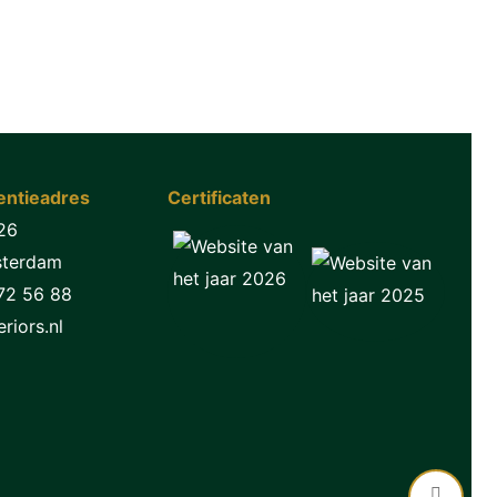
ntieadres
Certificaten
26
sterdam
72 56 88
riors.nl