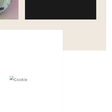
 Collection
Bereikbaar via
+31 (0)6 54703453