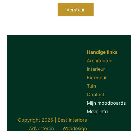
Verstuur
Handige links
Architecten
Interieur
Exterieur
Tuin
Contact
Mijn moodboards
Meer info
Copyright 2026 | Best Interiors
Adverteren
Webdesign