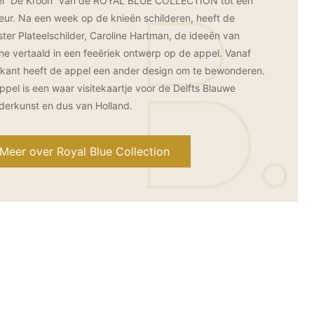
l “De Kroon” van de ROYAL BLUE COLLECTION tot een
eur. Na een week op de knieën schilderen, heeft de
ter Plateelschilder, Caroline Hartman, de ideeën van
ne vertaald in een feeëriek ontwerp op de appel. Vanaf
 kant heeft de appel een ander design om te bewonderen.
ppel is een waar visitekaartje voor de Delfts Blauwe
lderkunst en dus van Holland.
Meer over Royal Blue Collection