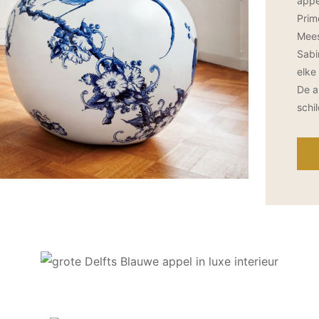
appe
Prim
Mees
Sabi
elke
De a
schi