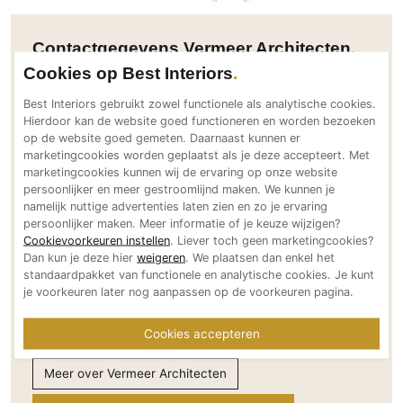
PVC vloeren
Gietvloeren
Contactgegevens Vermeer Architecten
Houten vloeren
Cookies op Best Interiors
Natuursteen en keramiek vloeren
Adresgegevens
Best Interiors gebruikt zowel functionele als analytische cookies.
Hierdoor kan de website goed functioneren en worden bezoeken
Steenfabriek 5
Vloerkleden
op de website goed gemeten. Daarnaast kunnen er
5126 PB Gilze
marketingcookies worden geplaatst als je deze accepteert. Met
Afwerking
NL
marketingcookies kunnen wij de ervaring op onze website
Bereikbaar via
persoonlijker en meer gestroomlijnd maken. We kunnen je
Wandafwerking
namelijk nuttige advertenties laten zien en zo je ervaring
+31 (0) 161 451465
Beton Ciré
persoonlijker maken. Meer informatie of je keuze wijzigen?
info@vermeerarchitecten.nl
Cookievoorkeuren instellen
. Liever toch geen marketingcookies?
Behang / Wandtextiel
www.vermeerarchitecten.nl
Dan kun je deze hier
weigeren
. We plaatsen dan enkel het
Natuursteen en keramiek
standaardpakket van functionele en analytische cookies. Je kunt
Social media
je voorkeuren later nog aanpassen op de voorkeuren pagina.
Leer
Schilderwerk
Cookies accepteren
Stucwerk
Meer over Vermeer Architecten
Spuitwerk