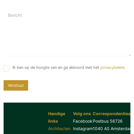
Bericht
Ik ben op de hoogte van en ga akkoord met het
privacybeleid
.
Verstuur
Handige
Volg ons
Correspondentiead
links
Facebook
Postbus 56726
Architecten
Instagram
1040 AS Amsterdam