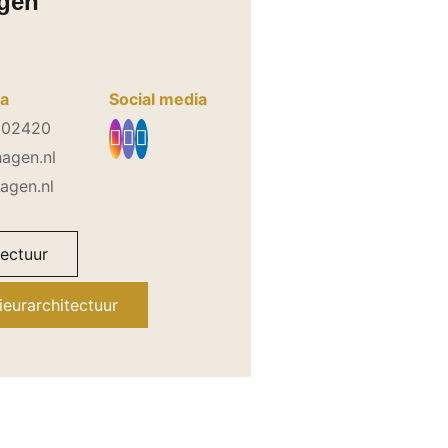
agen
ia
Social media
202420
hagen.nl
agen.nl
tectuur
ieurarchitectuur