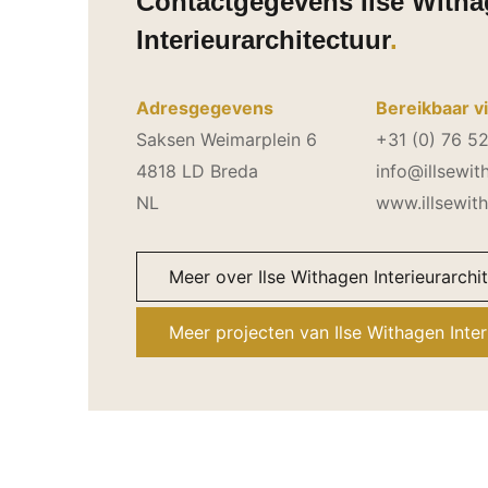
Contactgegevens Ilse With
Interieurarchitectuur
Adresgegevens
Bereikbaar v
Saksen Weimarplein 6
+31 (0) 76 5
4818 LD Breda
info@illsewit
NL
www.illsewith
Meer over Ilse Withagen Interieurarchi
Meer projecten van Ilse Withagen Inter