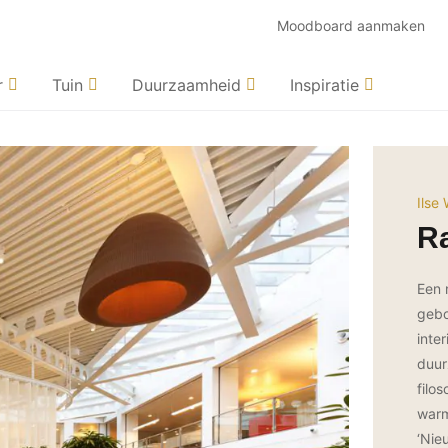
Moodboard aanmaken
r
Tuin
Duurzaamheid
Inspiratie
Ilse
R
Een 
gebo
inte
duur
filo
warm
‘Nie