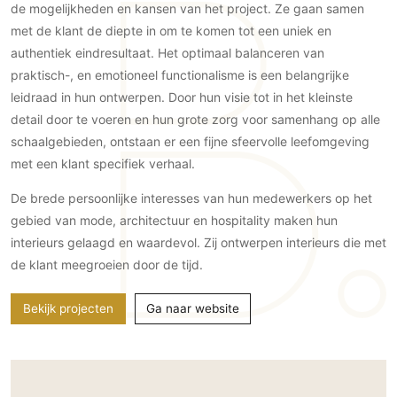
Gevelbekleding
de mogelijkheden en kansen van het project. Ze gaan samen
Zonwering
Keukenaccessoires
Gevelstenen
met de klant de diepte in om te komen tot een uniek en
Zakelijk
Keukenkranen
Zonwering buiten
authentiek eindresultaat. Het optimaal balanceren van
Houten gevelbekleding
Horeca
praktisch-, en emotioneel functionalisme is een belangrijke
Stucwerk
Ramen en deuren
Kantoor
leidraad in hun ontwerpen. Door hun visie tot in het kleinste
Schilderwerk buiten
Binnendeuren
detail door te voeren en hun grote zorg voor samenhang op alle
Aluminium deuren
schaalgebieden, ontstaan er een fijne sfeervolle leefomgeving
met een klant specifiek verhaal.
Houten deuren
Stalen deuren
De brede persoonlijke interesses van hun medewerkers op het
Systeemwanden
gebied van mode, architectuur en hospitality maken hun
Deurbeslag
interieurs gelaagd en waardevol. Zij ontwerpen interieurs die met
de klant meegroeien door de tijd.
Raambeslag
Meubelbeslag
Bekijk projecten
Ga naar website
Vloer
Vloeren
Beton Ciré vloeren