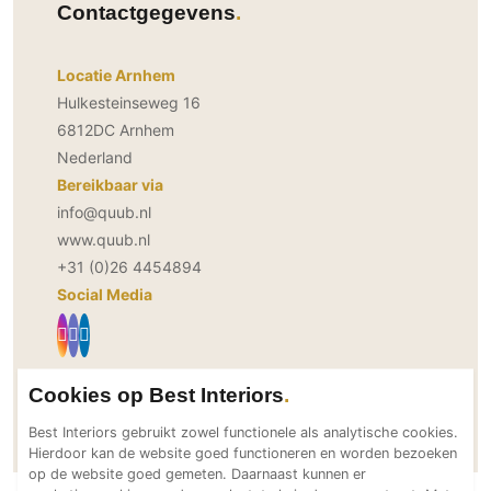
Contactgegevens
PVC vloeren
Gietvloeren
Locatie Arnhem
Houten vloeren
Hulkesteinseweg 16
Natuursteen en keramiek vloeren
6812DC Arnhem
Vloerkleden
Nederland
Bereikbaar via
Afwerking
info@quub.nl
Wandafwerking
www.quub.nl
+31 (0)26 4454894
Beton Ciré
Social Media
Behang / Wandtextiel
Natuursteen en keramiek
Leer
Cookies op Best Interiors
Schilderwerk
Neem direct contact op
Stucwerk
Best Interiors gebruikt zowel functionele als analytische cookies.
Hierdoor kan de website goed functioneren en worden bezoeken
Spuitwerk
op de website goed gemeten. Daarnaast kunnen er