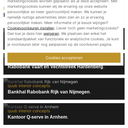
marketingcookies worden geplaatst als je deze accepteert. Met
Technologie
marketingcookies kunnen wij de ervaring op onze website
Neem een kijkje
persoonlijker en meer gestroomlijnd maken. We kunnen je
Projecten van quub interior concepts
Audio/Video
namelijk nuttige advertenties laten zien en zo je ervaring
persoonlijker maken. Meer informatie of je keuze wijzigen?
Thuisbioscoop
Cookievoorkeuren instellen
. Liever toch geen marketingcookies?
Domotica
Dan kun je deze hier
weigeren
. We plaatsen dan enkel het
quub interior concepts
standaardpakket van functionele en analytische cookies. Je kunt
Mirror TV
Interieurontwerp SHI Asten
je voorkeuren later nog aanpassen op de voorkeuren pagina.
Fitnessapparatuur
Wifi
Cookies accepteren
quub interior concepts
Rabobank Vaart en Vechtstreek Hardenberg
Overig
Aannemers Interieur
quub interior concepts
Akoestiek
Bankhal Rabobank Rijk van Nijmegen
Binnenzwembaden
Wellness
quub interior concepts
Wijnkelder en wijnkasten
Kantoor Q-serve in Arnhem