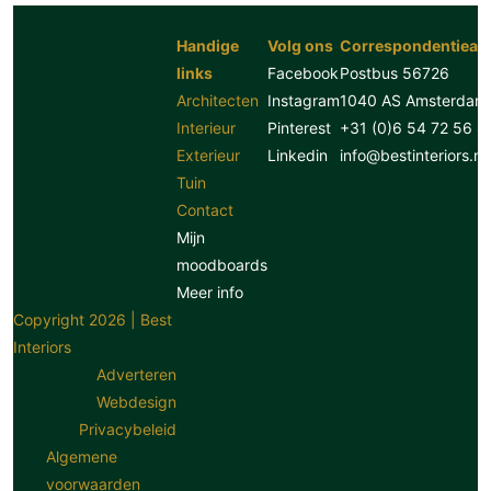
Handige
Volg ons
Correspondentiead
links
Facebook
Postbus 56726
Architecten
Instagram
1040 AS Amsterdam
Interieur
Pinterest
+31 (0)6 54 72 56 8
Exterieur
Linkedin
info@bestinteriors.nl
Tuin
Contact
Mijn
moodboards
Meer info
Copyright 2026 | Best
Interiors
Adverteren
Webdesign
Privacybeleid
Algemene
voorwaarden