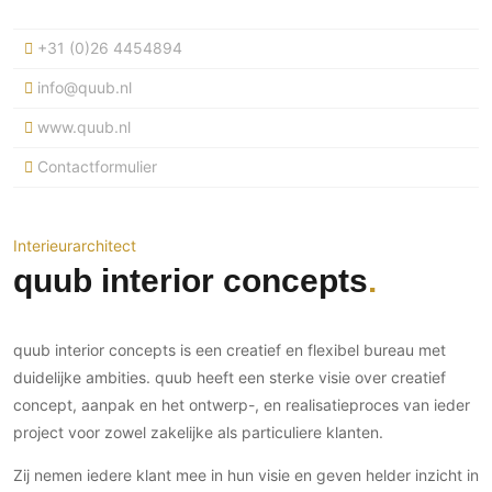
Ramen
Woondecoratie
Tuinmeubelen
Kinderkamer
Buitendeuren
+31 (0)26 4454894
Tuinverlichting
Serre/Veranda
Inrichting
Deursystemen
Slaapkamer
info@quub.nl
Omheining
Roomdividers
Glazen wandsystemen
Thuisbioscoop
www.quub.nl
Bedden
Vouwwanden
Hekwerken en poorten
Toilet
Contactformulier
Meubels
Garagedeuren
Wellness
Zwemmen
Verlichting
Werkkamer
Zonwering
Zwembad en zwemvijver
Haarden
Wijnkelder
Interieurarchitect
Zonwering
Tuin wellness
Glas
quub interior concepts
Woonkamer
Buitenshutters
Interieurbouw
Vloer
Buitenkijken
Trappen
Overig
Buitenvloeren
quub interior concepts is een creatief en flexibel bureau met
Bijgebouw / Poolhouse
Autolift
Houten buitenvloeren
duidelijke ambities. quub heeft een sterke visie over creatief
Keuken
Terrasoverkapping
concept, aanpak en het ontwerp-, en realisatieproces van ieder
3D visualisaties
Natuursteen en keramiek
Keukens
Tuin
buitenvloeren
project voor zowel zakelijke als particuliere klanten.
Keukenapparatuur
Villa
Vlonders
Gevel
Zij nemen iedere klant mee in hun visie en geven helder inzicht in
Keukenbladen
Zwembad