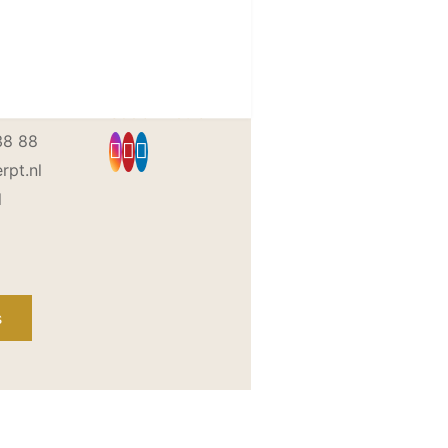
werphuis
Social media
38 88
rpt.nl
l
s