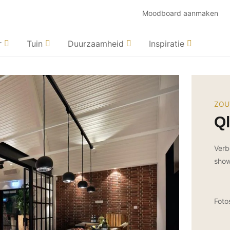
Moodboard aanmaken
r
Tuin
Duurzaamheid
Inspiratie
ZOU
Ql
Verb
show
Foto