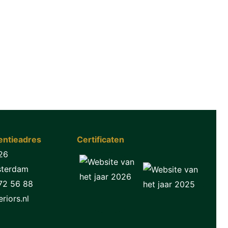
ntieadres
Certificaten
26
sterdam
72 56 88
riors.nl