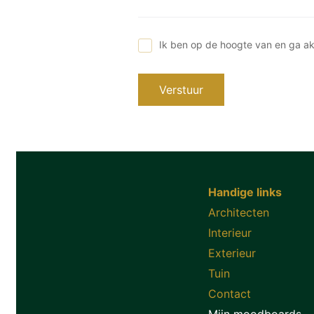
Ik ben op de hoogte van en ga a
Verstuur
Handige links
Architecten
Interieur
Exterieur
Tuin
Contact
Mijn moodboards