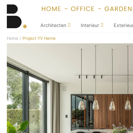
Architecten
Interieur
Exterieu
Home
/
Project YV Herne