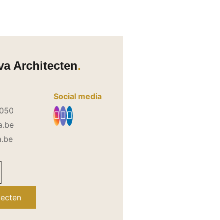
a Architecten
Social media
5050
a.be
.be
tecten