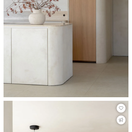
Technologie
Audio/Video
Thuisbioscoop
Domotica
Mirror TV
Fitnessapparatuur
Wifi
Overig
Aannemers Interieur
Akoestiek
Binnenzwembaden
Wellness
Wijnkelder en wijnkasten