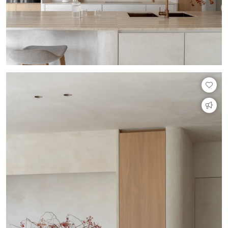
PVC vloeren
Gietvloeren
Houten vloeren
Natuursteen en keramiek vloeren
Vloerkleden
Afwerking
Wandafwerking
Beton Ciré
Behang / Wandtextiel
Natuursteen en keramiek
Leer
Schilderwerk
Stucwerk
Spuitwerk