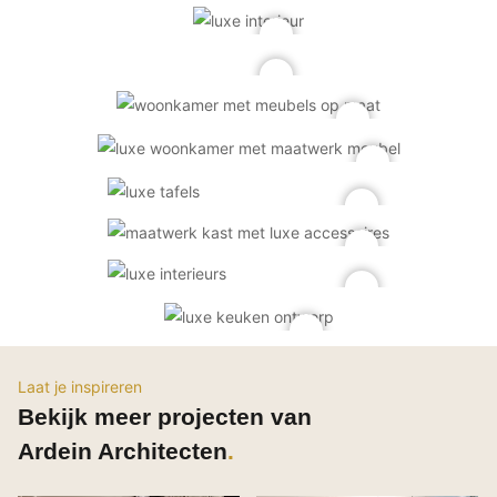
PVC vloeren
Gietvloeren
Houten vloeren
Natuursteen en keramiek vloeren
Vloerkleden
Afwerking
Wandafwerking
Beton Ciré
Behang / Wandtextiel
Natuursteen en keramiek
Leer
Laat je inspireren
Schilderwerk
Bekijk meer projecten van
Stucwerk
Ardein Architecten
Spuitwerk