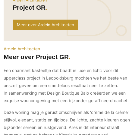
Ardein Architecten
Ramen
Woondecoratie
Tuinmeubelen
Kinderkamer
Project GR
Buitendeuren
Tuinverlichting
Serre/Veranda
Inrichting
Deursystemen
Slaapkamer
Meer over Ardein Architecten
Omheining
Roomdividers
Glazen wandsystemen
Thuisbioscoop
Bedden
Vouwwanden
Hekwerken en poorten
Toilet
Meubels
Garagedeuren
Wellness
Ardein Architecten
Zwemmen
Verlichting
Meer over Project GR
Werkkamer
Zonwering
Zwembad en zwemvijver
Haarden
Wijnkelder
Een charmant kasteeltje dat baadt in luxe en licht: voor dit
Zonwering
Tuin wellness
Glas
Woonkamer
upperclass project in Leopoldsburg mochten we het beste van
Buitenshutters
Interieurbouw
Vloer
onszelf geven om een smetteloos resultaat neer te zetten.
Buitenkijken
Trappen
In samenwerking met Design Boutique Balo creëerden we een
Overig
Buitenvloeren
Bijgebouw / Poolhouse
exquise woonomgeving met een bijzonder geraffineerd cachet.
Autolift
Houten buitenvloeren
Keuken
Terrasoverkapping
3D visualisaties
Natuursteen en keramiek
Deze woning mag je gerust omschrijven als ‘crème de la crème’:
Keukens
Tuin
buitenvloeren
stijlvol, elegant, statig en tijdloos. De lichte, zachte kleuren ogen
Keukenapparatuur
Villa
Vlonders
Gevel
bijzonder sereen en rustgevend. Alles in dit interieur straalt
Keukenbladen
Zwembad
harmonie, rust en balans uit.Klassieke grandeur werd