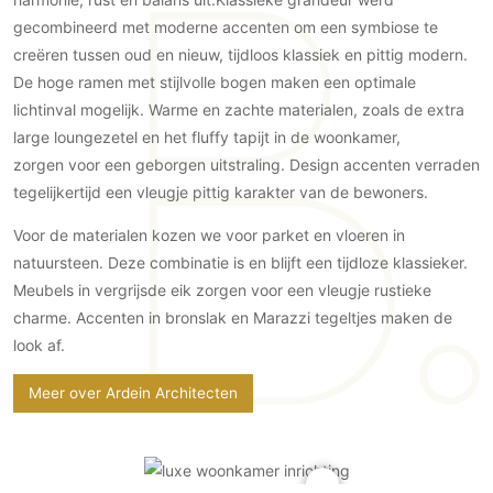
Gevelbekleding
Zonwering
Keukenaccessoires
gecombineerd met moderne accenten om een symbiose te
Gevelstenen
Zakelijk
Keukenkranen
Zonwering buiten
creëren tussen oud en nieuw, tijdloos klassiek en pittig modern.
Houten gevelbekleding
De hoge ramen met stijlvolle bogen maken een optimale
Horeca
Stucwerk
Ramen en deuren
lichtinval mogelijk. Warme en zachte materialen, zoals de extra
Kantoor
Schilderwerk buiten
large loungezetel en het fluffy tapijt in de woonkamer,
Binnendeuren
zorgen voor een geborgen uitstraling. Design accenten verraden
Aluminium deuren
tegelijkertijd een vleugje pittig karakter van de bewoners.
Houten deuren
Voor de materialen kozen we voor parket en vloeren in
Stalen deuren
natuursteen. Deze combinatie is en blijft een tijdloze klassieker.
Systeemwanden
Meubels in vergrijsde eik zorgen voor een vleugje rustieke
Deurbeslag
charme. Accenten in bronslak en Marazzi tegeltjes maken de
Raambeslag
look af.
Meubelbeslag
Meer over Ardein Architecten
Vloer
Vloeren
Beton Ciré vloeren