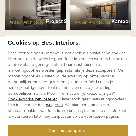
Technologie
Audio/Video
Project SD
Kantoor 
Ardein Architecten
Ardein Architecten
Thuisbioscoop
Domotica
Cookies op Best Interiors
Mirror TV
Fitnessapparatuur
Best Interiors gebruikt zowel functionele als analytische cookies.
Hierdoor kan de website goed functioneren en worden bezoeken
Wifi
op de website goed gemeten. Daarnaast kunnen er
marketingcookies worden geplaatst als je deze accepteert. Met
Overig
marketingcookies kunnen wij de ervaring op onze website
persoonlijker en meer gestroomlijnd maken. We kunnen je
Aannemers Interieur
namelijk nuttige advertenties laten zien en zo je ervaring
Akoestiek
persoonlijker maken. Meer informatie of je keuze wijzigen?
Cookievoorkeuren instellen
. Liever toch geen marketingcookies?
Binnenzwembaden
Dan kun je deze hier
weigeren
. We plaatsen dan enkel het
Wellness
standaardpakket van functionele en analytische cookies. Je kunt
je voorkeuren later nog aanpassen op de voorkeuren pagina.
Wijnkelder en wijnkasten
Cookies accepteren