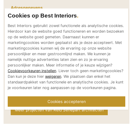
PVC vloeren
Adresgegevens
Gietvloeren
Cookies op Best Interiors
Onze-Lieve-Vrouwstraat 51B
9280 Lebbeke
Houten vloeren
Best Interiors gebruikt zowel functionele als analytische cookies.
BE
Hierdoor kan de website goed functioneren en worden bezoeken
Natuursteen en keramiek vloeren
op de website goed gemeten. Daarnaast kunnen er
Bereikbaar via
Vloerkleden
marketingcookies worden geplaatst als je deze accepteert. Met
+32 (0)52 57 56 57
marketingcookies kunnen wij de ervaring op onze website
info@reid-senepart.be
persoonlijker en meer gestroomlijnd maken. We kunnen je
Afwerking
reid-senepart.be
namelijk nuttige advertenties laten zien en zo je ervaring
Wandafwerking
persoonlijker maken. Meer informatie of je keuze wijzigen?
Social media
Cookievoorkeuren instellen
. Liever toch geen marketingcookies?
Beton Ciré
Dan kun je deze hier
weigeren
. We plaatsen dan enkel het
Behang / Wandtextiel
standaardpakket van functionele en analytische cookies. Je kunt
je voorkeuren later nog aanpassen op de voorkeuren pagina.
Natuursteen en keramiek
Meer over Reid Senepart architecten
Leer
Cookies accepteren
Schilderwerk
Meer projecten van Reid Senepart architecten
Stucwerk
Spuitwerk