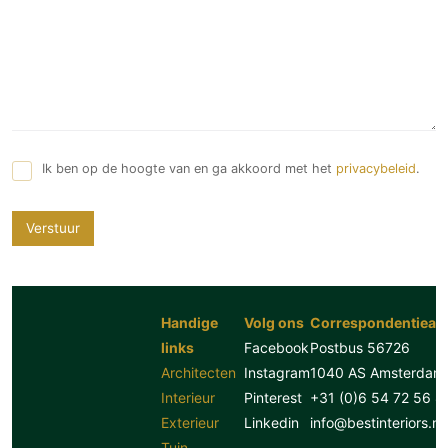
Ik ben op de hoogte van en ga akkoord met het
privacybeleid
.
Verstuur
Handige
Volg ons
Correspondentiead
links
Facebook
Postbus 56726
Architecten
Instagram
1040 AS Amsterdam
Interieur
Pinterest
+31 (0)6 54 72 56 8
Exterieur
Linkedin
info@bestinteriors.nl
Tuin