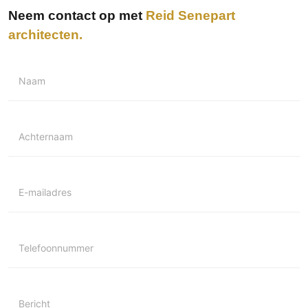
Technologie
Neem contact op met
Reid Senepart
architecten
Audio/Video
Thuisbioscoop
Domotica
Naam
Mirror TV
Fitnessapparatuur
Wifi
Achternaam
Overig
Aannemers Interieur
E-mailadres
Akoestiek
Binnenzwembaden
Telefoonnummer
Wellness
Wijnkelder en wijnkasten
Bericht